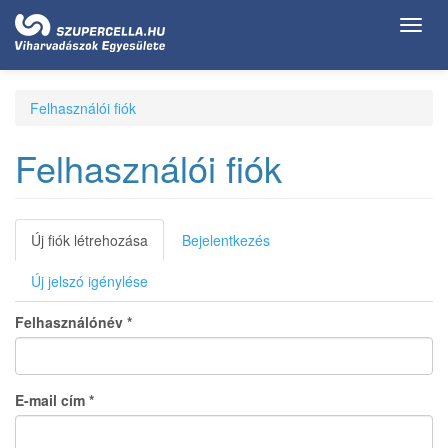
Ugrás
Toggl
a
navig
tartalomra
Felhasználói fiók
Felhasználói fiók
Elsődleges
Új fiók létrehozása
(aktív
Bejelentkezés
fül)
fülek
Új jelszó igénylése
Felhasználónév
*
E-mail cím
*