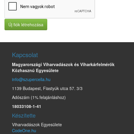
Új fiók létrehozása
Kapcsolat
Magyarországi Viharvadászok és Viharkárfelmérők
Közhasznú Egyesülete
info@szupercella.hu
1139 Budapest, Fiastyúk utca 57. 3/3
Adószám (1% felajánláshoz)
18033108-1-41
Készítette
Viharvadászok Egyesülete
CodeOne.hu