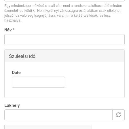
Egy mindenképp működő e-mail cím, mert a rendszer a felhasználó minden
üzenetét ide küldi ki. Nem kerül nyilvánosságra és általában csak elfelejtett
jelszóhoz való segítségnyújtásra, valamint a kért értesítésekhez lesz
használva.
Név
*
Születési idő
Date
Lakhely