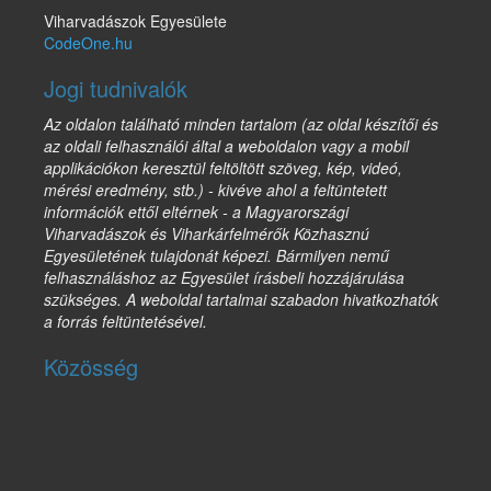
Viharvadászok Egyesülete
CodeOne.hu
Jogi tudnivalók
Az oldalon található minden tartalom (az oldal készítői és
az oldali felhasználói által a weboldalon vagy a mobil
applikációkon keresztül feltöltött szöveg, kép, videó,
mérési eredmény, stb.) - kivéve ahol a feltüntetett
információk ettől eltérnek - a Magyarországi
Viharvadászok és Viharkárfelmérők Közhasznú
Egyesületének tulajdonát képezi. Bármilyen nemű
felhasználáshoz az Egyesület írásbeli hozzájárulása
szükséges. A weboldal tartalmai szabadon hivatkozhatók
a forrás feltüntetésével.
Közösség