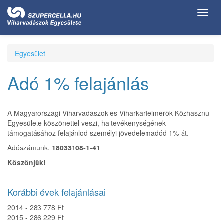
Ugrás
Toggl
a
navig
tartalomra
Egyesület
Adó 1% felajánlás
A Magyarországi Viharvadászok és Viharkárfelmérők Közhasznú
Egyesülete köszönettel veszi, ha tevékenységének
támogatásához felajánlod személyi jövedelemadód 1%-át.
Adószámunk:
18033108-1-41
Köszönjük!
Korábbi évek felajánlásai
2014 - 283 778 Ft
2015 - 286 229 Ft