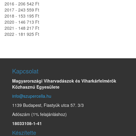
2016 - 206 542 Ft
2017 - 243 559 Ft
2018 - 153 195 Ft
2020 - 146 713 Ft
2021 - 148 217 Ft
2022 - 181 925 Ft
Kapcsolat
Magyarországi Viharvadászok és Viharkárfelmérők
Közhasznú Egyesülete
info@szupercella.hu
1139 Budapest, Fiastyúk utca 57. 3/3
Adószám (1% felajánláshoz)
18033108-1-41
Készítette