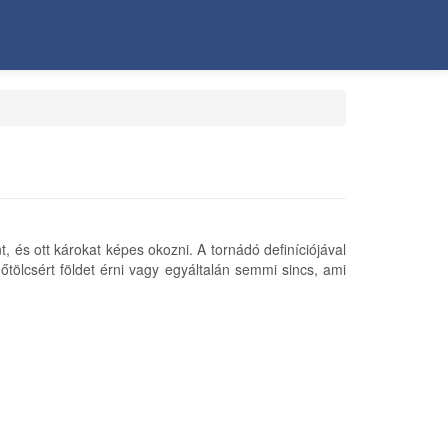
t, és ott károkat képes okozni. A tornádó definíciójával
őtölcsért földet érni vagy egyáltalán semmi sincs, ami