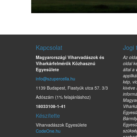
Kapcsolat
Jogi 
Magyarországi Viharvadászok és
Az olda
Viharkárfelmérők Közhasznú
oldal k
Egyesülete
által a
appliká
info@szupercella.hu
kép, vi
1139 Budapest, Fiastyúk utca 57. 3/3
kivéve 
informá
Adószám (1% felajánláshoz)
Magyar
18033108-1-41
Vihark
Egyesül
Készítette
Bármil
Egyesül
Viharvadászok Egyesülete
szükség
CodeOne.hu
szabad