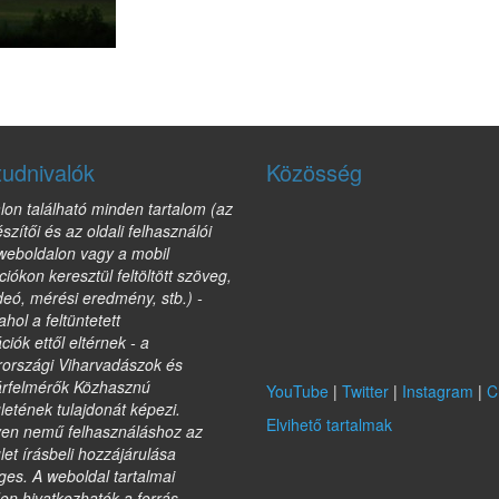
tudnivalók
Közösség
lon található minden tartalom (az
észítői és az oldali felhasználói
 weboldalon vagy a mobil
ciókon keresztül feltöltött szöveg,
deó, mérési eredmény, stb.) -
ahol a feltüntetett
ciók ettől eltérnek - a
országi Viharvadászok és
árfelmérők Közhasznú
YouTube
|
Twitter
|
Instagram
|
C
etének tulajdonát képezi.
Elvihető tartalmak
yen nemű felhasználáshoz az
et írásbeli hozzájárulása
es. A weboldal tartalmai
on hivatkozhatók a forrás