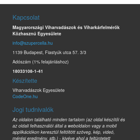
Kapcsolat
Magyarországi Viharvadászok és Viharkárfelmérők
Közhasznú Egyesülete
info@szupercella.hu
1139 Budapest, Fiastyúk utca 57. 3/3
Adószám (1% felajánláshoz)
18033108-1-41
Készítette
Viharvadászok Egyesülete
CodeOne.hu
Jogi tudnivalók
Az oldalon található minden tartalom (az oldal készítői és
az oldali felhasználói által a weboldalon vagy a mobil
applikációkon keresztül feltöltött szöveg, kép, videó,
mérési eredmény, stb.) - kivéve ahol a feltüntetett