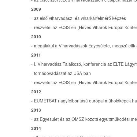
2009
- az első viharvadász- és viharkárfelmérő képzés
- részvétel az ECSS-en (Heves Viharok Európai Konfe
2010
- megalakul a Viharvadászok Egyesülete, megszületi
2011
- I. Viharvadász Találkozó, konferencia az ELTE Lá
- tornádóvadászat az USA-ban
- részvétel az ECSS-en (Heves Viharok Európai Konfe
2012
- EUMETSAT nagyfelbontású európai műholdképek has
2013
- az Egyesület és az OMSZ közötti együttműködési m
2014