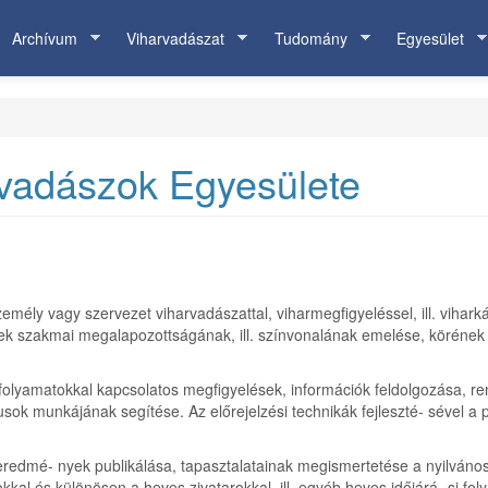
Archívum
Viharvadászat
Tudomány
Egyesület
rvadászok Egyesülete
zemély vagy szervezet viharvadászattal, viharmegfigyeléssel, ill. viha
ek szakmai megalapozottságának, ill. színvonalának emelése, köréne
si folyamatokkal kapcsolatos megfigyelések, információk feldolgozása, re
sok munkájának segítése. Az előrejelzési technikák fejleszté- sével a 
redmé- nyek publikálása, tapasztalatainak megismertetése a nyilvánoss
rokkal és különösen a heves zivatarokkal, ill. egyéb heves időjárá- si 