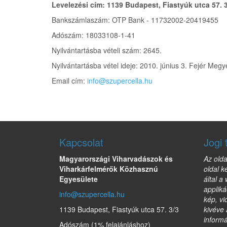
Levelezési cím: 1139 Budapest, Fiastyúk utca 57. 
Bankszámlaszám: OTP Bank - 11732002-20419455
Adószám: 18033108-1-41
Nyilvántartásba vételi szám: 2645.
Nyilvántartásba vétel ideje: 2010. június 3. Fejér Megye
Email cím:
info@szupercella.hu
Kapcsolat
Jogi 
Magyarországi Viharvadászok és
Az olda
Viharkárfelmérők Közhasznú
oldal k
Egyesülete
által a
appliká
info@szupercella.hu
kép, vi
1139 Budapest, Fiastyúk utca 57. 3/3
kivéve 
informá
Adószám (1% felajánláshoz)