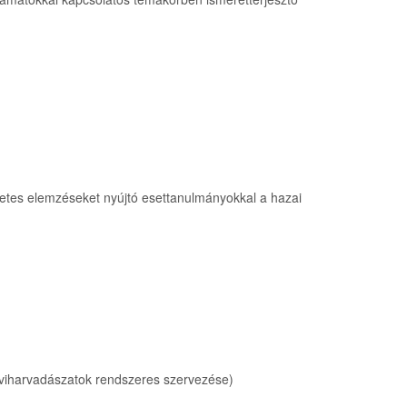
szletes elemzéseket nyújtó esettanulmányokkal a hazai
 viharvadászatok rendszeres szervezése)