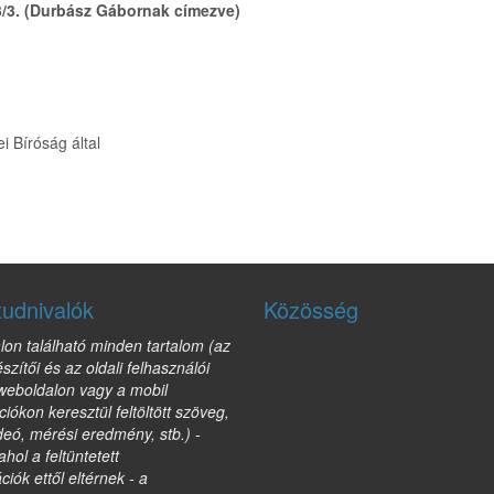
3/3. (Durbász Gábornak címezve)
i Bíróság által
tudnivalók
Közösség
lon található minden tartalom (az
észítői és az oldali felhasználói
 weboldalon vagy a mobil
ciókon keresztül feltöltött szöveg,
deó, mérési eredmény, stb.) -
ahol a feltüntetett
ciók ettől eltérnek - a