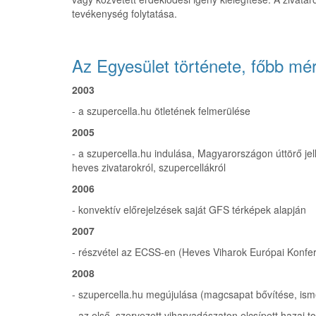
tevékenység folytatása.
Az Egyesület története, főbb mé
2003
- a szupercella.hu ötletének felmerülése
2005
- a szupercella.hu indulása, Magyarországon úttörő jell
heves zivatarokról, szupercellákról
2006
- konvektív előrejelzések saját GFS térképek alapján
2007
- részvétel az ECSS-en (Heves Viharok Európai Konfer
2008
- szupercella.hu megújulása (magcsapat bővítése, ism
- az első, szervezett viharvadászaton elcsípett hazai t