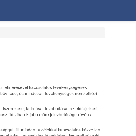
rkár felmérésével kapcsolatos tevékenységének
k bővítése, és mindezen tevékenységek nemzetközi
ndszerezése, kutatása, továbbítása, az előrejelzési
pusztító viharok jobb előre jelezhetősége révén a
ággal, ill. minden, a célokkal kapcsolatos közvetlen
folyamatokkal kapcsolatos témakörben ismeretterjesztő