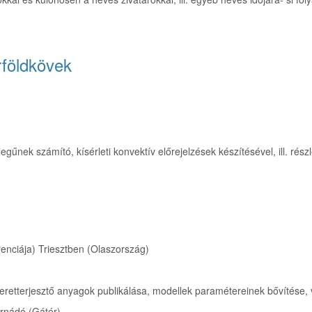
rföldkövek
egűnek számító, kísérleti konvektív előrejelzések készítésével, ill. ré
enciája) Triesztben (Olaszország)
eretterjesztő anyagok publikálása, modellek paramétereinek bővítése,
ornádó (Gátér)