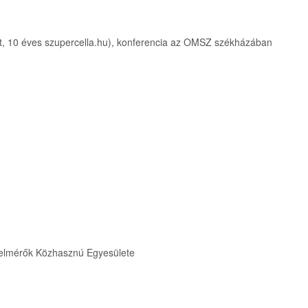
let, 10 éves szupercella.hu), konferencia az OMSZ székházában
felmérők Közhasznú Egyesülete