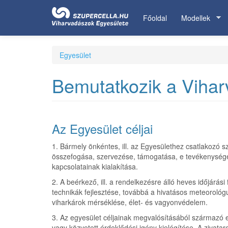
Ugrás
a
Főoldal
Modellek
tartalomra
Egyesület
Bemutatkozik a Viha
Az Egyesület céljai
1. Bármely önkéntes, ill. az Egyesülethez csatlakozó s
összefogása, szervezése, támogatása, e tevékenység
kapcsolatainak kialakítása.
2. A beérkező, ill. a rendelkezésre álló heves időjárá
technikák fejlesztése, továbbá a hivatásos meteorológu
viharkárok mérséklése, élet- és vagyonvédelem.
3. Az egyesület céljainak megvalósításából származó e
vagy közvetett érdeklődési igény kielégítése. A zivata