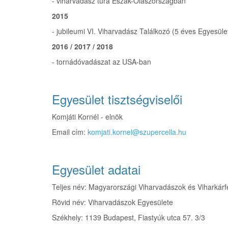
- viharvadász túra Észak-Olaszországban
2015
- jubileumi VI. Viharvadász Találkozó (5 éves Egyesü
2016 / 2017 / 2018
- tornádóvadászat az USA-ban
Egyesület tisztségviselői
Komjáti Kornél - elnök
Email cím:
komjati.kornel@szupercella.hu
Egyesület adatai
Teljes név: Magyarországi Viharvadászok és Viharkár
Rövid név: Viharvadászok Egyesülete
Székhely: 1139 Budapest, Fiastyúk utca 57. 3/3