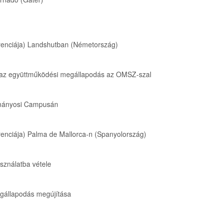
renciája) Landshutban (Németország)
k az együttműködési megállapodás az OMSZ-szal
gymányosi Campusán
renciája) Palma de Mallorca-n (Spanyolország)
ználatba vétele
egállapodás megújítása