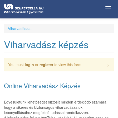
Ugrás
Toggl
a
navig
tartalomra
Viharvadászat
Viharvadász képzés
×
Figyelmeztető
You must
login
or
register
to view this form.
üzenet
Online Viharvadász Képzés
Egyesületünk lehetőséget biztosít minden érdeklődő számára,
hogy a sikeres és biztonságos viharvadászatok
lebonyolításához megfelelő tudással rendelkezzen.
A képzés előre felvett YouTube videókbál áll, melyeket ezen az