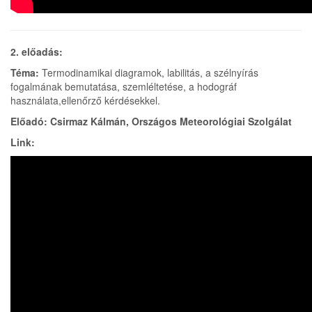
2. előadás:
Téma:
Termodinamikai diagramok, labilitás, a szélnyírás
fogalmának bemutatása, szemléltetése, a hodográf
használata,ellenőrző kérdésekkel.
Előadó: Csirmaz Kálmán, Országos Meteorológiai Szolgálat
Link: