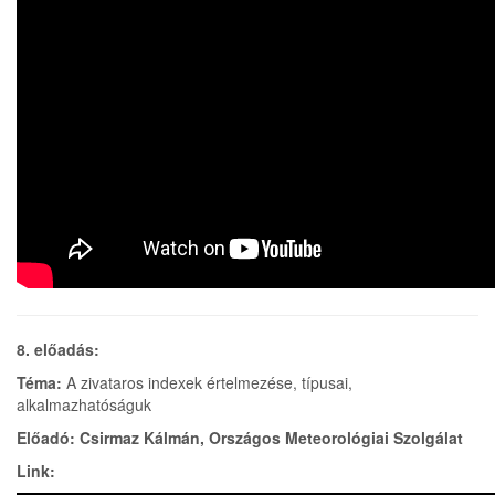
8. előadás:
Téma:
A zivataros indexek értelmezése, típusai,
alkalmazhatóságuk
Előadó: Csirmaz Kálmán, Országos Meteorológiai Szolgálat
Link: