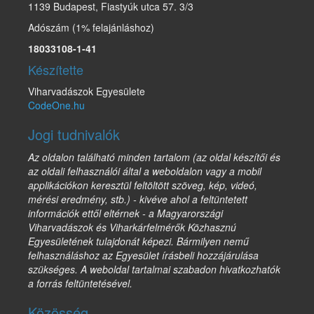
1139 Budapest, Fiastyúk utca 57. 3/3
Adószám (1% felajánláshoz)
18033108-1-41
Készítette
Viharvadászok Egyesülete
CodeOne.hu
Jogi tudnivalók
Az oldalon található minden tartalom (az oldal készítői és
az oldali felhasználói által a weboldalon vagy a mobil
applikációkon keresztül feltöltött szöveg, kép, videó,
mérési eredmény, stb.) - kivéve ahol a feltüntetett
információk ettől eltérnek - a Magyarországi
Viharvadászok és Viharkárfelmérők Közhasznú
Egyesületének tulajdonát képezi. Bármilyen nemű
felhasználáshoz az Egyesület írásbeli hozzájárulása
szükséges. A weboldal tartalmai szabadon hivatkozhatók
a forrás feltüntetésével.
Közösség