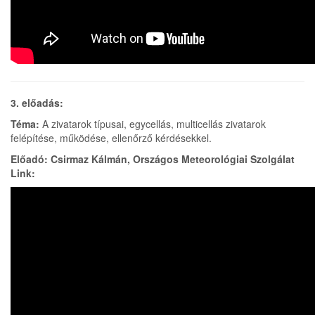
3. előadás:
Téma:
A zivatarok típusai, egycellás, multicellás zivatarok
felépítése, működése, ellenőrző kérdésekkel.
Előadó: Csirmaz Kálmán, Országos Meteorológiai Szolgálat
Link: