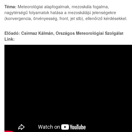
Téma:
Meteorológiai alapfogalmak, mezoskála fogalma,
nagytérségű folyamatok hatása a mezoskálájú jelenségekre
(konvergencia, örvényesség, front, jet stb), ellenőrző kérdésekkel.
Előadó: Csirmaz Kálmán, Országos Meteorológiai Szolgálat
Link: