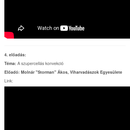
4. előadás:
Téma:
A szupercellás konvekció
Előadó: Molnár "Storman" Ákos, Viharvadászok Egyesülete
Link: