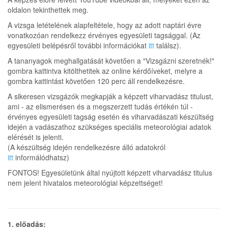
oldalon tekinthettek meg.
A vizsga letételének alapfeltétele, hogy az adott naptári évre
vonatkozóan rendelkezz érvényes egyesületi tagsággal. (Az
egyesületi belépésről további információkat
itt
találsz).
A tananyagok meghallgatását követően a "Vizsgázni szeretnék!"
gombra kattintva kitölthetitek az online kérdőíveket, melyre a
gombra kattintást követően 120 perc áll rendelkezésre.
A sikeresen vizsgázók megkapják a képzett viharvadász titulust,
ami - az elismerésen és a megszerzett tudás értékén túl -
érvényes egyesületi tagság esetén és viharvadászati készültség
idején a vadászathoz szükséges speciális meteorológiai adatok
elérését is jelenti.
(A készültség idején rendelkezésre álló adatokról
itt
informálódhatsz)
FONTOS! Egyesületünk által nyújtott képzett viharvadász titulus
nem jelent hivatalos meteorológiai képzettséget!
1. előadás: