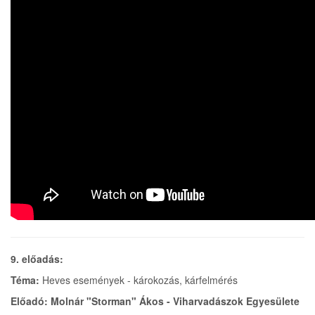
9. előadás:
Téma:
Heves események - károkozás, kárfelmérés
Előadó: Molnár "Storman" Ákos - Viharvadászok Egyesülete