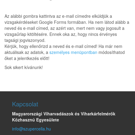
Az alábbi gombra kattintva az e-mail címedre elküldjük a
vizsgakérdéseket Google Forms formában. Ha nem látod alább a
neved és e-mail címed, az azért van, mert nem vagy jogosult a
vizsgaűrlap kitöltésére. Ennek oka az, hogy nincs érvényes
tagsági jogviszonyod.
Kérjük, hogy ellenőrizd a neved és e-mail címed! Ha már nem
aktuálisak az adatok, a
személyes menüpontban
módosíthatod
őket a jelentkezés előtt!
Sok sikert kívánunk!
Kapcsolat
Magyarországi Viharvadászok és Viharkárfelmérők
Közhasznú Egyesülete
info@szupercella.hu