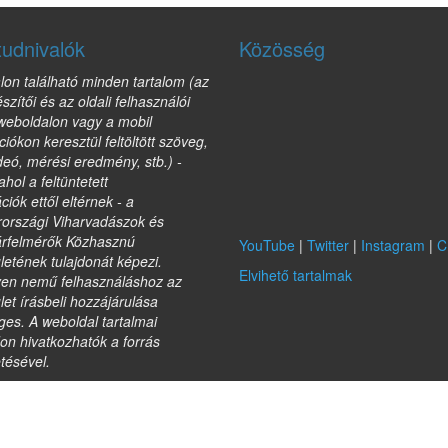
tudnivalók
Közösség
lon található minden tartalom (az
észítői és az oldali felhasználói
 weboldalon vagy a mobil
ciókon keresztül feltöltött szöveg,
deó, mérési eredmény, stb.) -
ahol a feltüntetett
ciók ettől eltérnek - a
országi Viharvadászok és
árfelmérők Közhasznú
YouTube
|
Twitter
|
Instagram
|
C
etének tulajdonát képezi.
Elvihető tartalmak
yen nemű felhasználáshoz az
et írásbeli hozzájárulása
es. A weboldal tartalmai
on hivatkozhatók a forrás
etésével.