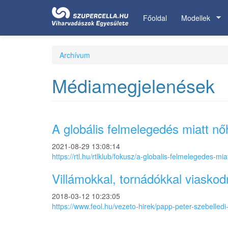
Ugrás
a
Főoldal
Modellek
tartalomra
Archívum
Médiamegjelenések
A globális felmelegedés miatt nő
2021-08-29 13:08:14
https://rtl.hu/rtlklub/fokusz/a-globalis-felmelegedes-m
Villámokkal, tornádókkal viasko
2018-03-12 10:23:05
https://www.feol.hu/vezeto-hirek/papp-peter-szebelled