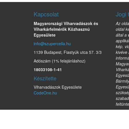
Kapcsolat
Jogi 
Magyarországi Viharvadászok és
Az olda
Viharkárfelmérők Közhasznú
oldal k
Egyesülete
által a
appliká
info@szupercella.hu
kép, vi
1139 Budapest, Fiastyúk utca 57. 3/3
kivéve 
informá
Adószám (1% felajánláshoz)
Magyar
18033108-1-41
Vihark
Egyesül
Készítette
Bármil
Egyesül
Viharvadászok Egyesülete
szükség
CodeOne.hu
szabad
feltünt