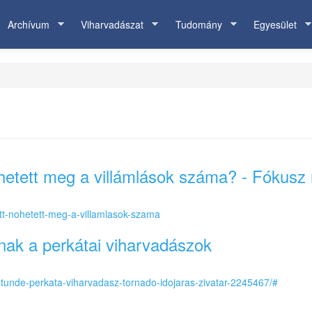
Archívum
Viharvadászat
Tudomány
Egyesület
hetett meg a villámlások száma? - Fókusz r
iatt-nohetett-meg-a-villamlasok-szama
dnak a perkátai viharvadászok
i-tunde-perkata-viharvadasz-tornado-idojaras-zivatar-2245467/#