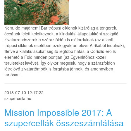
Nem, de majdnem! Bár trópusi ciklonok kizárólag a tengerek,
óceánok felett keletkeznek, a kiindulási állapotukként szolgáló
zivatarrendszerek a szárazföldön is előfordulnak (az atlanti
trópusi ciklonok esetében ezek gyakran eleve Afrikából indulnak),
illetve a kialakulásukat segítő legfőbb hatás, a Coriolis-erő is
elérhető a Föld minden pontján (az Egyenlítőhöz közeli
területeket kivéve). Így olykor megesik, hogy a szárazföldön
létrejövő zivatartömbök is forgásba jönnek, és amennyiben
tartósan...
2018-07-10 12:17:22
szupercella.hu
Mission Impossible 2017: A
szupercellák összeszámlálása