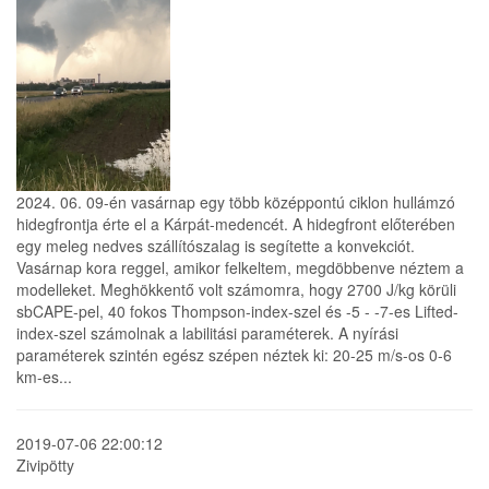
2024. 06. 09-én vasárnap egy több középpontú ciklon hullámzó
hidegfrontja érte el a Kárpát-medencét. A hidegfront előterében
egy meleg nedves szállítószalag is segítette a konvekciót.
Vasárnap kora reggel, amikor felkeltem, megdöbbenve néztem a
modelleket. Meghökkentő volt számomra, hogy 2700 J/kg körüli
sbCAPE-pel, 40 fokos Thompson-index-szel és -5 - -7-es Lifted-
index-szel számolnak a labilitási paraméterek. A nyírási
paraméterek szintén egész szépen néztek ki: 20-25 m/s-os 0-6
km-es...
2019-07-06 22:00:12
Zivipötty