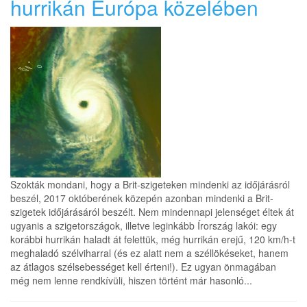
hurrikán Európa közelében
Szokták mondani, hogy a Brit-szigeteken mindenki az időjárásról
beszél, 2017 októberének közepén azonban mindenki a Brit-
szigetek időjárásáról beszélt. Nem mindennapi jelenséget éltek át
ugyanis a szigetországok, illetve leginkább Írország lakói: egy
korábbi hurrikán haladt át felettük, még hurrikán erejű, 120 km/h-t
meghaladó szélviharral (és ez alatt nem a széllökéseket, hanem
az átlagos szélsebességet kell érteni!). Ez ugyan önmagában
még nem lenne rendkívüli, hiszen történt már hasonló...