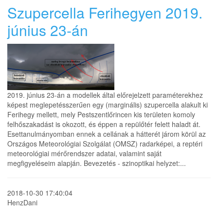
Szupercella Ferihegyen 2019.
június 23-án
2019. június 23-án a modellek által előrejelzett paraméterekhez
képest meglepetésszerűen egy (marginális) szupercella alakult ki
Ferihegy mellett, mely Pestszentlőrincen kis területen komoly
felhőszakadást is okozott, és éppen a repülőtér felett haladt át.
Esettanulmányomban ennek a cellának a hátterét járom körül az
Országos Meteorológiai Szolgálat (OMSZ) radarképei, a reptéri
meteorológiai mérőrendszer adatai, valamint saját
megfigyeléseim alapján. Bevezetés - szinoptikai helyzet:...
2018-10-30 17:40:04
HenzDani