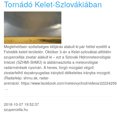
Tornádó Kelet-Szlovákiában
Meglehetősen szélsőséges időjárás alakult ki pár héttel ezelőtt a
Felvidék keleti területén. Október 3-án a Kelet-szlovákiai-alföldön
szupercellás zivatar alakult ki – ezt a Szlovák Hidrometeorológiai
Intézet (SZHMI-SHMÚ) is alátámasztotta a meteorológiai
radarmérések nyomán. A heves, forgó mozgást végző
zivatarfelhő északnyugatias irányból délkeleties irányba mozgott.
(Radarkép: shmu.sk, radar-
animáció: https://www.facebook.com/meteovychod/videos/2222425
...
2018-10-07 19:52:37
szupercella.hu