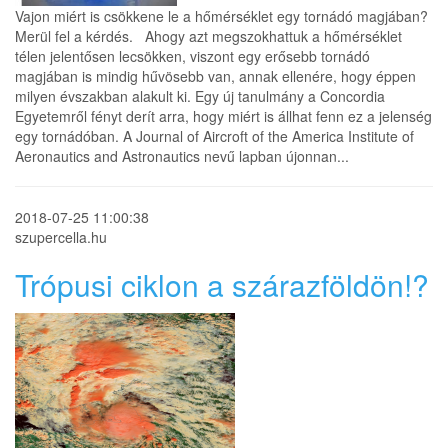
Vajon miért is csökkene le a hőmérséklet egy tornádó magjában?
Merül fel a kérdés. Ahogy azt megszokhattuk a hőmérséklet
télen jelentősen lecsökken, viszont egy erősebb tornádó
magjában is mindig hűvösebb van, annak ellenére, hogy éppen
milyen évszakban alakult ki. Egy új tanulmány a Concordia
Egyetemről fényt derít arra, hogy miért is állhat fenn ez a jelenség
egy tornádóban. A Journal of Aircroft of the America Institute of
Aeronautics and Astronautics nevű lapban újonnan...
2018-07-25 11:00:38
szupercella.hu
Trópusi ciklon a szárazföldön!?