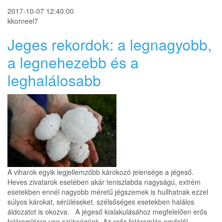
2017-10-07 12:40:00
kkorneel7
Jeges rekordok: a legnagyobb,
a legnehezebb és a
leghalálosabb
A viharok egyik legjellemzőbb károkozó jelensége a jégeső.
Heves zivatarok esetében akár teniszlabda nagyságú, extrém
esetekben ennél nagyobb méretű jégszemek is hullhatnak ezzel
súlyos károkat, sérüléseket, szélsőséges esetekben halálos
áldozatot is okozva. A jégeső kialakulásához megfelelően erős
feláramlásra van szükségünk. Az erős feláramlás egyfelől