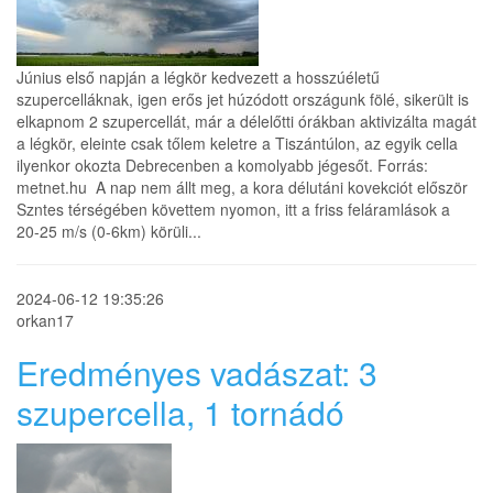
Június első napján a légkör kedvezett a hosszúéletű
szupercelláknak, igen erős jet húzódott országunk fölé, sikerült is
elkapnom 2 szupercellát, már a délelőtti órákban aktivizálta magát
a légkör, eleinte csak tőlem keletre a Tiszántúlon, az egyik cella
ilyenkor okozta Debrecenben a komolyabb jégesőt. Forrás:
metnet.hu A nap nem állt meg, a kora délutáni kovekciót először
Szntes térségében követtem nyomon, itt a friss feláramlások a
20-25 m/s (0-6km) körüli...
2024-06-12 19:35:26
orkan17
Eredményes vadászat: 3
szupercella, 1 tornádó