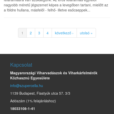
nagyobb méretű jégszemet képes a levegőben tartani, mielőtt az
a földre hullana, másfelől - felhő- illetve esőcseppek...
1
2
3
4
következő ›
utolsó »
Kapcsolat
Magyarországi Viharvadászok és Viharkárfelmérők
Közhasznú Egyesülete
info@szupercella.hu
1139 Budapest, Fiastyúk utca 57. 3/3
Adószám (1% felajánláshoz)
18033108-1-41