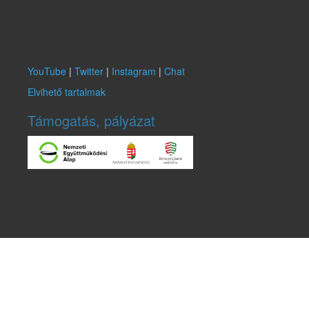
YouTube
|
Twitter
|
Instagram
|
Chat
Elvihető tartalmak
Támogatás, pályázat