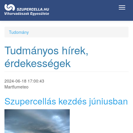
Ugrás
Toggl
a
navig
tartalomra
Tudomány
Tudmányos hírek,
érdekességek
2024-06-18 17:00:43
Martfumeteo
Szupercellás kezdés júniusban