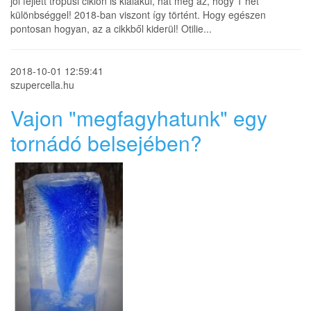
jól fejlett trópusi ciklon is kialakul, hát még az, hogy 1 hét
különbséggel! 2018-ban viszont így történt. Hogy egészen
pontosan hogyan, az a cikkből kiderül! Otilie...
2018-10-01 12:59:41
szupercella.hu
Vajon "megfagyhatunk" egy
tornádó belsejében?