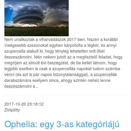
Nem unatkoztak a viharvadászok 2017-ben, hiszen a korábbi
ínségesebb szezonokat egyben kárpótolta a légkör, és annyi
szupercella alakult ki, hogy tényleg lehetetlen volt őket
összeszámolni. Idén nekem jutott az a megtisztelő feladat, hogy
megírjam az elmúlt évi összegzést, de be kellet látnom, hogy
legjobb esetben is csak a szupercellás napokat tudom számba
venni (és azt is pár napos bizonytalansággal), a szupercellák
darabszámára esélyem sincs, ahogy szintén nehéz lenne
összeszámolni a...
2017-10-20 23:18:12
Zivipötty
Ophelia: egy 3-as kategóriájú