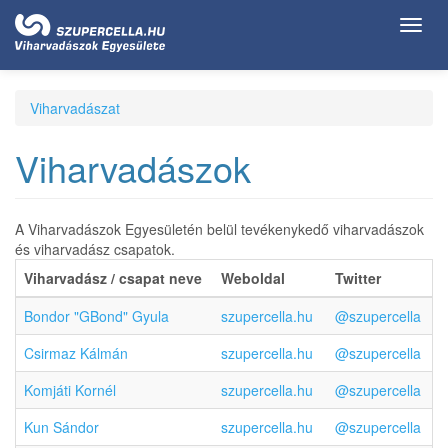
Ugrás
Toggl
a
navig
tartalomra
Viharvadászat
Viharvadászok
A Viharvadászok Egyesületén belül tevékenykedő viharvadászok
és viharvadász csapatok.
Viharvadász / csapat neve
Weboldal
Twitter
Bondor "GBond" Gyula
szupercella.hu
@szupercella
Csirmaz Kálmán
szupercella.hu
@szupercella
Komjáti Kornél
szupercella.hu
@szupercella
Kun Sándor
szupercella.hu
@szupercella