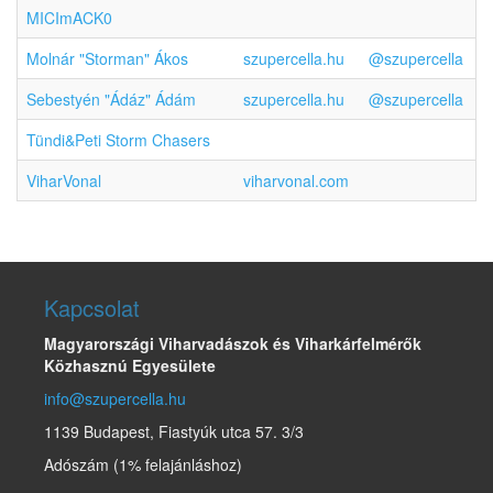
MICImACK0
Molnár "Storman" Ákos
szupercella.hu
@szupercella
Sebestyén "Ádáz" Ádám
szupercella.hu
@szupercella
Tündi&Peti Storm Chasers
ViharVonal
viharvonal.com
Kapcsolat
Magyarországi Viharvadászok és Viharkárfelmérők
Közhasznú Egyesülete
info@szupercella.hu
1139 Budapest, Fiastyúk utca 57. 3/3
Adószám (1% felajánláshoz)