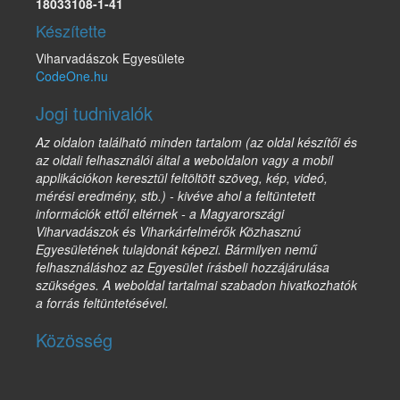
18033108-1-41
Készítette
Viharvadászok Egyesülete
CodeOne.hu
Jogi tudnivalók
Az oldalon található minden tartalom (az oldal készítői és
az oldali felhasználói által a weboldalon vagy a mobil
applikációkon keresztül feltöltött szöveg, kép, videó,
mérési eredmény, stb.) - kivéve ahol a feltüntetett
információk ettől eltérnek - a Magyarországi
Viharvadászok és Viharkárfelmérők Közhasznú
Egyesületének tulajdonát képezi. Bármilyen nemű
felhasználáshoz az Egyesület írásbeli hozzájárulása
szükséges. A weboldal tartalmai szabadon hivatkozhatók
a forrás feltüntetésével.
Közösség