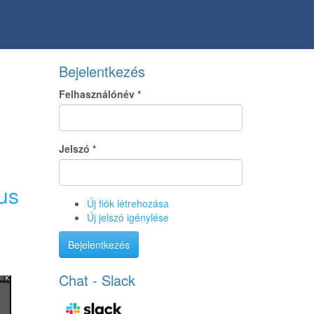
Bejelentkezés
Felhasználónév
*
Jelszó
*
us
Új fiók létrehozása
Új jelszó igénylése
Bejelentkezés
Chat - Slack