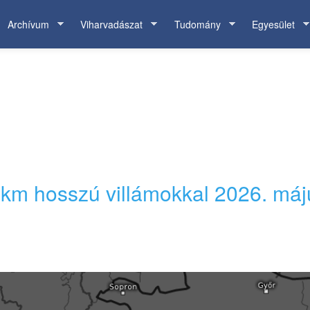
Archívum
Viharvadászat
Tudomány
Egyesület
0 km hosszú villámokkal 2026. máj