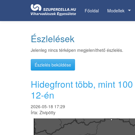
Ugrás
a
Főoldal
Modellek
tartalomra
Észlelések
Jelenleg nincs térképen megjeleníthető észlelés.
Észlelés beküldése
Hidegfront több, mint 10
12-én
2026-05-18 17:29
Írta:
Zivipötty