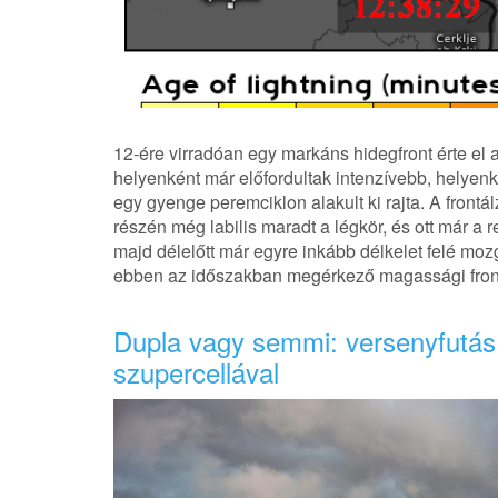
12-ére virradóan egy markáns hidegfront érte el a
helyenként már előfordultak intenzívebb, helyenké
egy gyenge peremciklon alakult ki rajta. A frontá
részén még labilis maradt a légkör, és ott már a re
majd délelőtt már egyre inkább délkelet felé mozg
ebben az időszakban megérkező magassági front
Dupla vagy semmi: versenyfutás
szupercellával