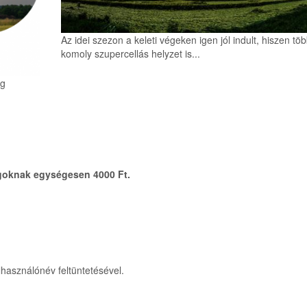
Az idei szezon a keleti végeken igen jól indult, hiszen tö
komoly szupercellás helyzet is...
ág
agoknak egységesen 4000 Ft.
lhasználónév feltüntetésével.