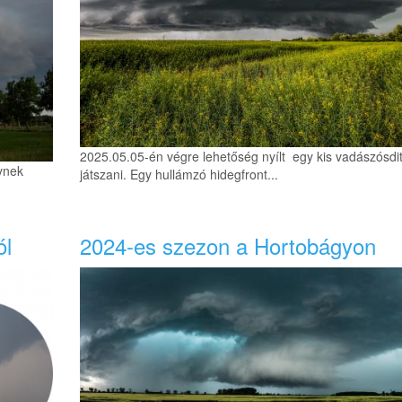
2025.05.05-én végre lehetőség nyílt egy kis vadászósdi
ynek
játszani. Egy hullámzó hidegfront...
ól
2024-es szezon a Hortobágyon