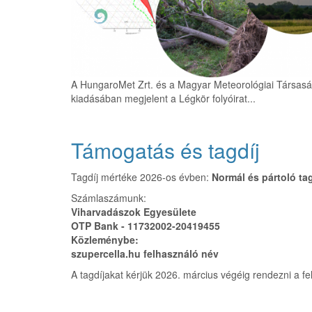
A HungaroMet Zrt. és a Magyar Meteorológiai Társas
kiadásában megjelent a Légkör folyóirat...
Támogatás és tagdíj
Tagdíj mértéke 2026-os évben:
Normál és pártoló t
Számlaszámunk:
Viharvadászok Egyesülete
OTP Bank - 11732002-20419455
Közleménybe:
szupercella.hu felhasználó név
A tagdíjakat kérjük 2026. március végéig rendezni a fe