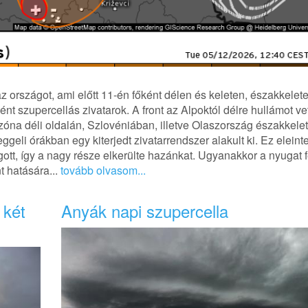
z országot, ami előtt 11-én főként délen és keleten, északkelet
nt szupercellás zivatarok. A front az Alpoktól délre hullámot vet
lzóna déli oldalán, Szlovéniában, illetve Olaszország északkelet
ggeli órákban egy kiterjedt zivatarrendszer alakult ki. Ez eleinte
ott, így a nagy része elkerülte hazánkat. Ugyanakkor a nyugat f
 hatására...
tovább olvasom...
 két
Anyák napi szupercella