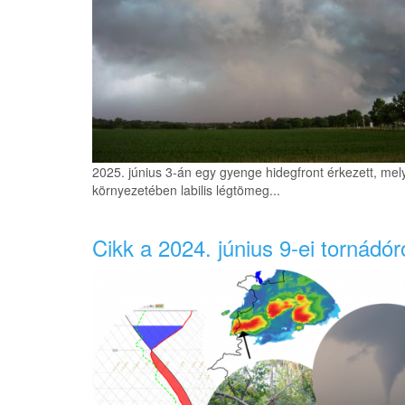
2025. június 3-án egy gyenge hidegfront érkezett, mel
környezetében labilis légtömeg...
Cikk a 2024. június 9-ei tornádór