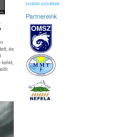
további szócikkek
Partnereink
en
ett, és
i
 kelet,
elől