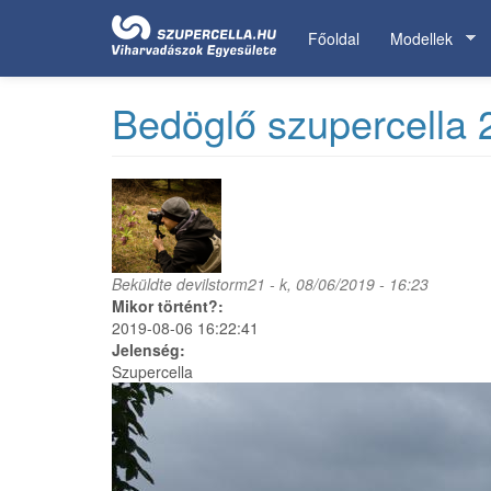
Ugrás
a
Főoldal
Modellek
tartalomra
Bedöglő szupercella 
Beküldte
devilstorm21
- k, 08/06/2019 - 16:23
Mikor történt?:
2019-08-06 16:22:41
Jelenség:
Szupercella