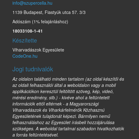
info@szupercella.hu
1139 Budapest, Fiastyúk utca 57. 3/3
Adószám (1% felajánláshoz)
18033108-1-41
Készítette
Viharvadászok Egyesülete
CodeOne.hu
Jogi tudnivalók
Az oldalon található minden tartalom (az oldal készítői és
az oldali felhasználói által a weboldalon vagy a mobil
applikációkon keresztül feltöltött szöveg, kép, videó,
mérési eredmény, stb.) - kivéve ahol a feltüntetett
információk ettől eltérnek - a Magyarországi
Viharvadászok és Viharkárfelmérők Közhasznú
Egyesületének tulajdonát képezi. Bármilyen nemű
felhasználáshoz az Egyesület írásbeli hozzájárulása
szükséges. A weboldal tartalmai szabadon hivatkozhatók
a forrás feltüntetésével.