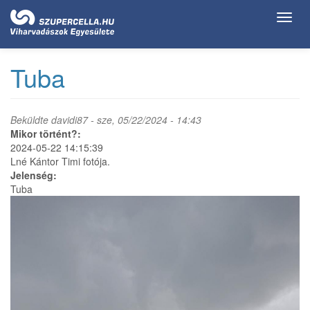
Ugrás
Toggl
a
navig
tartalomra
Tuba
Beküldte
davidi87
- sze, 05/22/2024 - 14:43
Mikor történt?:
2024-05-22 14:15:39
Lné Kántor Timi fotója.
Jelenség:
Tuba