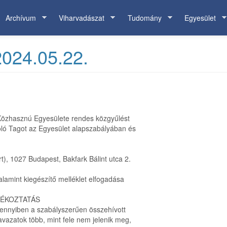
Archívum
Viharvadászat
Tudomány
Egyesület
2024.05.22.
Közhasznú Egyesülete rendes közgyűlést
toló Tagot az Egyesület alapszabályában és
t), 1027 Budapest, Bakfark Bálint utca 2.
alamint kiegészítő melléklet elfogadása
JÉKOZTATÁS
mennyiben a szabályszerűen összehívott
vazatok több, mint fele nem jelenik meg,