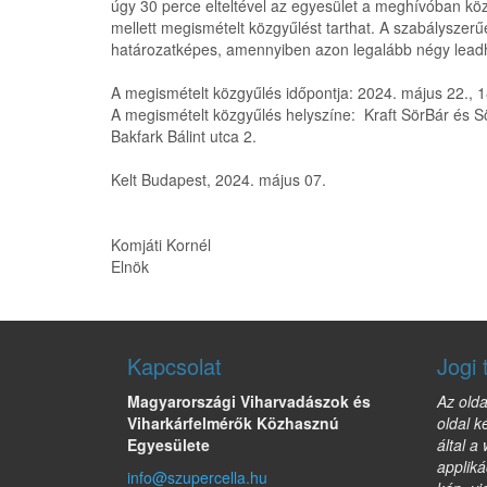
úgy 30 perce elteltével az egyesület a meghívóban közö
mellett megismételt közgyűlést tarthat. A szabályszer
határozatképes, amennyiben azon legalább négy leadh
A megismételt közgyűlés időpontja: 2024. május 22., 1
A megismételt közgyűlés helyszíne: Kraft SörBár és S
Bakfark Bálint utca 2.
Kelt Budapest, 2024. május 07.
Komjáti Kornél
Elnök
Kapcsolat
Jogi 
Magyarországi Viharvadászok és
Az olda
Viharkárfelmérők Közhasznú
oldal k
Egyesülete
által a
appliká
info@szupercella.hu