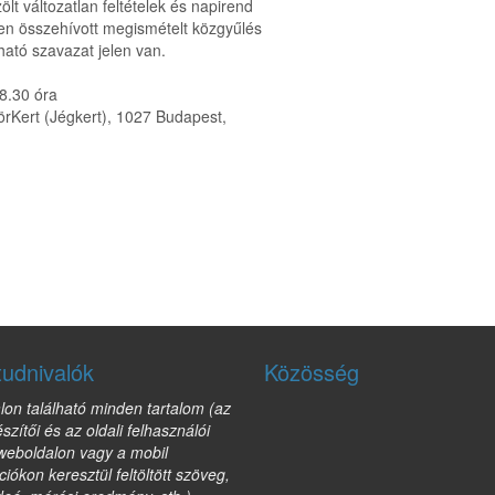
lt változatlan feltételek és napirend
űen összehívott megismételt közgyűlés
ató szavazat jelen van.
8.30 óra
örKert (Jégkert), 1027 Budapest,
tudnivalók
Közösség
lon található minden tartalom (az
észítői és az oldali felhasználói
 weboldalon vagy a mobil
ciókon keresztül feltöltött szöveg,