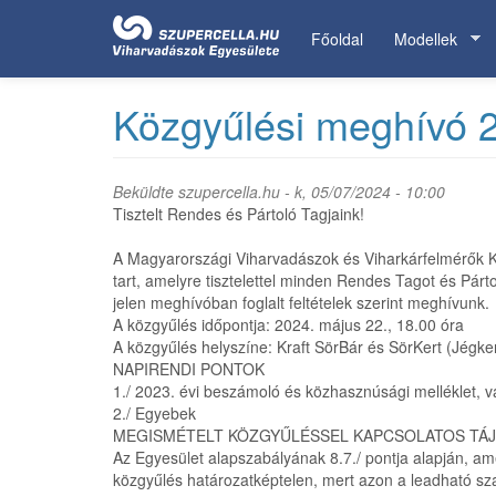
Ugrás
a
Főoldal
Modellek
tartalomra
Közgyűlési meghívó 
Beküldte
szupercella.hu
- k, 05/07/2024 - 10:00
Tisztelt Rendes és Pártoló Tagjaink!
A Magyarországi Viharvadászok és Viharkárfelmérők 
tart, amelyre tisztelettel minden Rendes Tagot és Pár
jelen meghívóban foglalt feltételek szerint meghívunk.
A közgyűlés időpontja: 2024. május 22., 18.00 óra
A közgyűlés helyszíne: Kraft SörBár és SörKert (Jégker
NAPIRENDI PONTOK
1./ 2023. évi beszámoló és közhasznúsági melléklet, v
2./ Egyebek
MEGISMÉTELT KÖZGYŰLÉSSEL KAPCSOLATOS TÁ
Az Egyesület alapszabályának 8.7./ pontja alapján, a
közgyűlés határozatképtelen, mert azon a leadható sza