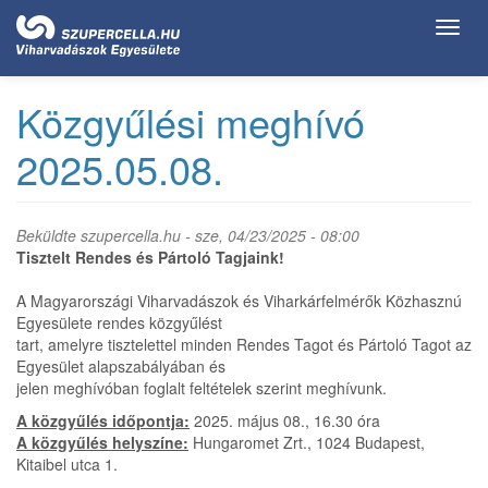
Ugrás
Toggl
a
navig
tartalomra
Közgyűlési meghívó
2025.05.08.
Beküldte
szupercella.hu
- sze, 04/23/2025 - 08:00
Tisztelt Rendes és Pártoló Tagjaink!
A Magyarországi Viharvadászok és Viharkárfelmérők Közhasznú
Egyesülete rendes közgyűlést
tart, amelyre tisztelettel minden Rendes Tagot és Pártoló Tagot az
Egyesület alapszabályában és
jelen meghívóban foglalt feltételek szerint meghívunk.
A közgyűlés időpontja:
2025. május 08., 16.30 óra
A közgyűlés helyszíne:
Hungaromet Zrt., 1024 Budapest,
Kitaibel utca 1.