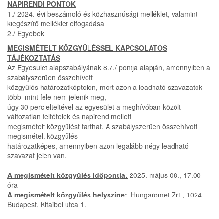
NAPIRENDI PONTOK
1./ 2024. évi beszámoló és közhasznúsági melléklet, valamint
kiegészítő melléklet elfogadása
2./ Egyebek
MEGISMÉTELT KÖZGYŰLÉSSEL KAPCSOLATOS
TÁJÉKOZTATÁS
Az Egyesület alapszabályának 8.7./ pontja alapján, amennyiben a
szabályszerűen összehívott
közgyűlés határozatképtelen, mert azon a leadható szavazatok
több, mint fele nem jelenik meg,
úgy 30 perc elteltével az egyesület a meghívóban közölt
változatlan feltételek és napirend mellett
megismételt közgyűlést tarthat. A szabályszerűen összehívott
megismételt közgyűlés
határozatképes, amennyiben azon legalább négy leadható
szavazat jelen van.
A megismételt közgyűlés időpontja:
2025. május 08., 17.00
óra
A megismételt közgyűlés helyszíne:
Hungaromet Zrt., 1024
Budapest, Kitaibel utca 1.