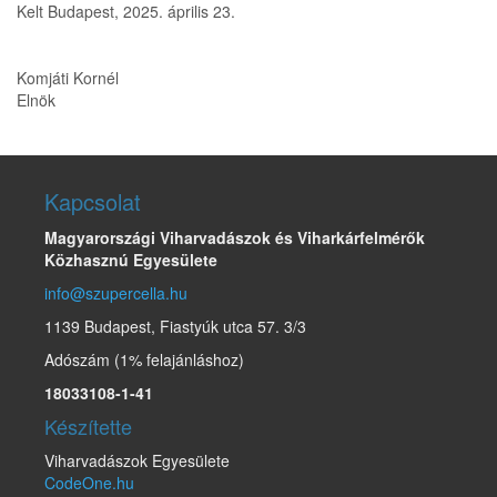
Kelt Budapest, 2025. április 23.
Komjáti Kornél
Elnök
Kapcsolat
Magyarországi Viharvadászok és Viharkárfelmérők
Közhasznú Egyesülete
info@szupercella.hu
1139 Budapest, Fiastyúk utca 57. 3/3
Adószám (1% felajánláshoz)
18033108-1-41
Készítette
Viharvadászok Egyesülete
CodeOne.hu