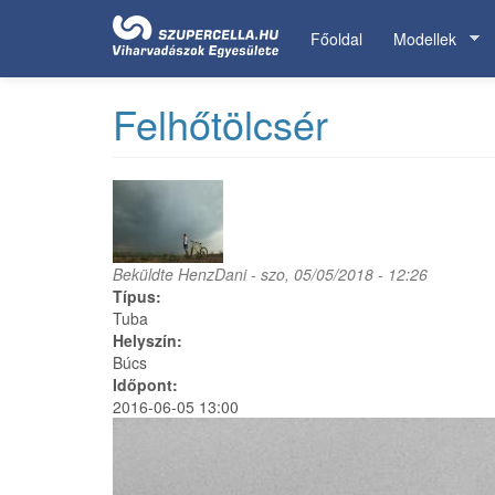
Ugrás
a
Főoldal
Modellek
tartalomra
Felhőtölcsér
Beküldte
HenzDani
- szo, 05/05/2018 - 12:26
Típus:
Tuba
Helyszín:
Búcs
Időpont:
2016-06-05 13:00