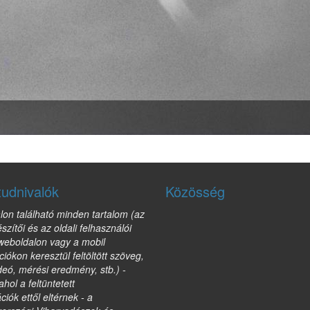
tudnivalók
Közösség
lon található minden tartalom (az
észítői és az oldali felhasználói
 weboldalon vagy a mobil
ciókon keresztül feltöltött szöveg,
deó, mérési eredmény, stb.) -
ahol a feltüntetett
ciók ettől eltérnek - a