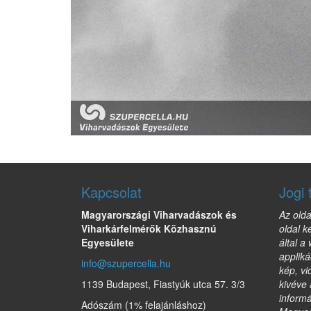
Kapcsolat
Jogi 
Magyarországi Viharvadászok és
Az olda
Viharkárfelmérők Közhasznú
oldal k
Egyesülete
által a
appliká
info@szupercella.hu
kép, vi
1139 Budapest, Fiastyúk utca 57. 3/3
kivéve 
informá
Adószám (1% felajánláshoz)