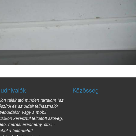
tudnivalók
Közösség
lon található minden tartalom (az
észítői és az oldali felhasználói
 weboldalon vagy a mobil
ciókon keresztül feltöltött szöveg,
deó, mérési eredmény, stb.) -
ahol a feltüntetett