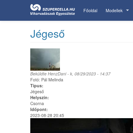
Ugrás
a
Főoldal
Modellek
tartalomra
Jégeső
Beküldte
HenzDani
- k, 08/29/2023 - 14:37
Fotó: Pál Melinda
Típus:
Jégeső
Helyszín:
Csorna
Időpont:
2023-08-28 20:45