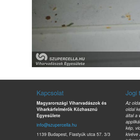
Kapcsolat
Jogi 
Magyarországi Viharvadászok és
Az olda
Viharkárfelmérők Közhasznú
oldal k
Egyesülete
által a
appliká
info@szupercella.hu
kép, vi
1139 Budapest, Fiastyúk utca 57. 3/3
kivéve 