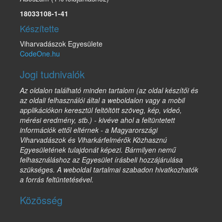
18033108-1-41
Készítette
Viharvadászok Egyesülete
CodeOne.hu
Jogi tudnivalók
Az oldalon található minden tartalom (az oldal készítői és
az oldali felhasználói által a weboldalon vagy a mobil
applikációkon keresztül feltöltött szöveg, kép, videó,
mérési eredmény, stb.) - kivéve ahol a feltüntetett
információk ettől eltérnek - a Magyarországi
Viharvadászok és Viharkárfelmérők Közhasznú
Egyesületének tulajdonát képezi. Bármilyen nemű
felhasználáshoz az Egyesület írásbeli hozzájárulása
szükséges. A weboldal tartalmai szabadon hivatkozhatók
a forrás feltüntetésével.
Közösség