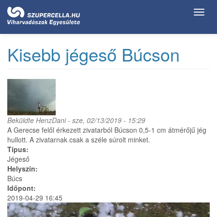
Ugrás
Toggl
a
navig
tartalomra
Kisebb jégeső Búcson
Beküldte
HenzDani
- sze, 02/13/2019 - 15:29
A Gerecse felől érkezett zivatarból Búcson 0,5-1 cm átmérőjű jég
hullott. A zivatarnak csak a széle súrolt minket.
Típus:
Jégeső
Helyszín:
Búcs
Időpont:
2019-04-29 16:45