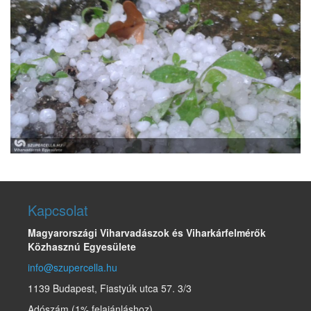
Kapcsolat
Magyarországi Viharvadászok és Viharkárfelmérők
Közhasznú Egyesülete
info@szupercella.hu
1139 Budapest, Fiastyúk utca 57. 3/3
Adószám (1% felajánláshoz)