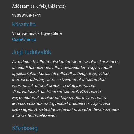
Adószám (1% felajánláshoz)
18033108-1-41
Készítette
Viharvadászok Egyesülete
CodeOne.hu
Jogi tudnivalók
Az oldalon található minden tartalom (az oldal készítői és
az oldali felhasználói által a weboldalon vagy a mobil
applikációkon keresztül feltöltött szöveg, kép, videó,
mérési eredmény, stb.) - kivéve ahol a feltüntetett
információk ettől eltérnek - a Magyarországi
Viharvadászok és Viharkárfelmérők Közhasznú
Egyesületének tulajdonát képezi. Bármilyen nemű
felhasználáshoz az Egyesület írásbeli hozzájárulása
szükséges. A weboldal tartalmai szabadon hivatkozhatók
a forrás feltüntetésével.
Közösség