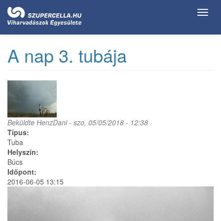
Ugrás
Toggl
a
navig
tartalomra
A nap 3. tubája
Beküldte
HenzDani
- szo, 05/05/2018 - 12:38
Típus:
Tuba
Helyszín:
Búcs
Időpont:
2016-06-05 13:15