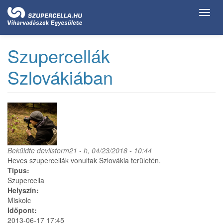
Ugrás
Toggl
a
navig
tartalomra
Szupercellák
Szlovákiában
Beküldte
devilstorm21
- h, 04/23/2018 - 10:44
Heves szupercellák vonultak Szlovákia területén.
Típus:
Szupercella
Helyszín:
Miskolc
Időpont:
2013-06-17 17:45