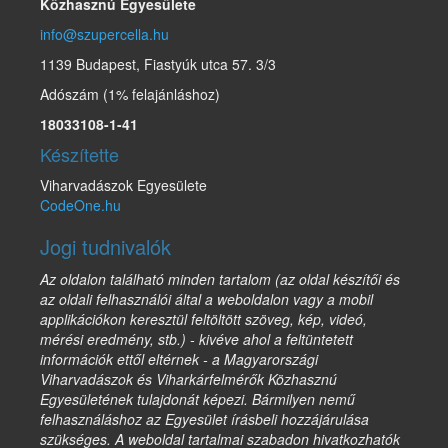
Közhasznú Egyesülete
info@szupercella.hu
1139 Budapest, Fiastyúk utca 57. 3/3
Adószám (1% felajánláshoz)
18033108-1-41
Készítette
Viharvadászok Egyesülete
CodeOne.hu
Jogi tudnivalók
Az oldalon található minden tartalom (az oldal készítői és
az oldali felhasználói által a weboldalon vagy a mobil
applikációkon keresztül feltöltött szöveg, kép, videó,
mérési eredmény, stb.) - kivéve ahol a feltüntetett
információk ettől eltérnek - a Magyarországi
Viharvadászok és Viharkárfelmérők Közhasznú
Egyesületének tulajdonát képezi. Bármilyen nemű
felhasználáshoz az Egyesület írásbeli hozzájárulása
szükséges. A weboldal tartalmai szabadon hivatkozhatók