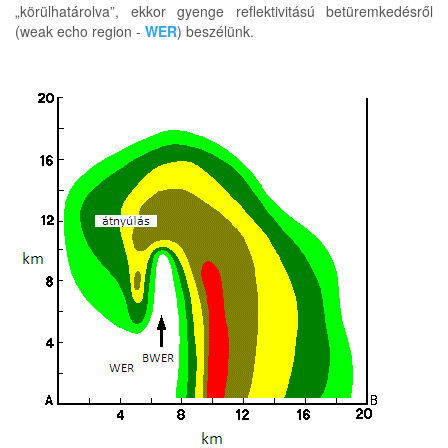
„körülhatárolva”, ekkor gyenge reflektivitású betüremkedésről
(weak echo region -
WER
) beszélünk.