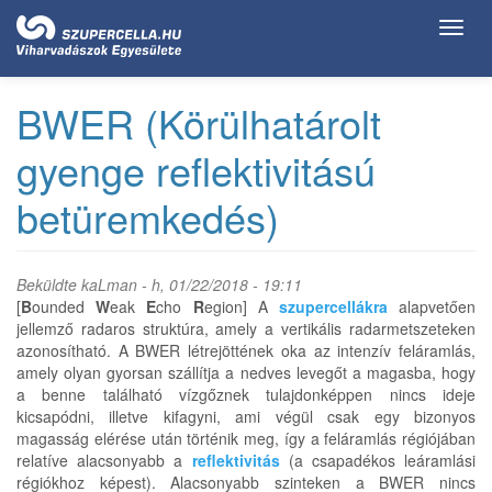
Ugrás
Toggl
a
navig
tartalomra
BWER (Körülhatárolt
gyenge reflektivitású
betüremkedés)
Beküldte
kaLman
- h, 01/22/2018 - 19:11
[
B
ounded
W
eak
E
cho
R
egion] A
szupercellákra
alapvetően
jellemző radaros struktúra, amely a vertikális radarmetszeteken
azonosítható. A BWER létrejöttének oka az intenzív feláramlás,
amely olyan gyorsan szállítja a nedves levegőt a magasba, hogy
a benne található vízgőznek tulajdonképpen nincs ideje
kicsapódni, illetve kifagyni, ami végül csak egy bizonyos
magasság elérése után történik meg, így a feláramlás régiójában
relatíve alacsonyabb a
reflektivitás
(a csapadékos leáramlási
régiókhoz képest). Alacsonyabb szinteken a BWER nincs