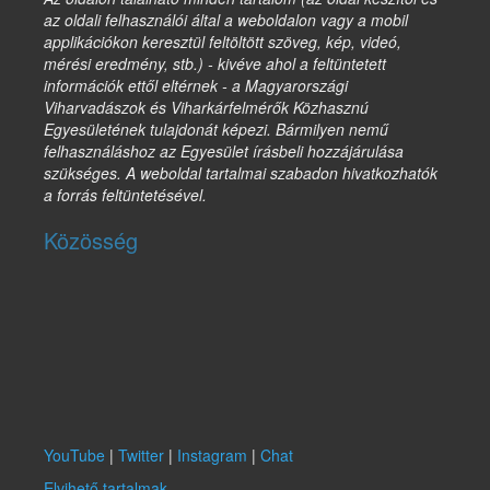
az oldali felhasználói által a weboldalon vagy a mobil
applikációkon keresztül feltöltött szöveg, kép, videó,
mérési eredmény, stb.) - kivéve ahol a feltüntetett
információk ettől eltérnek - a Magyarországi
Viharvadászok és Viharkárfelmérők Közhasznú
Egyesületének tulajdonát képezi. Bármilyen nemű
felhasználáshoz az Egyesület írásbeli hozzájárulása
szükséges. A weboldal tartalmai szabadon hivatkozhatók
a forrás feltüntetésével.
Közösség
YouTube
|
Twitter
|
Instagram
|
Chat
Elvihető tartalmak