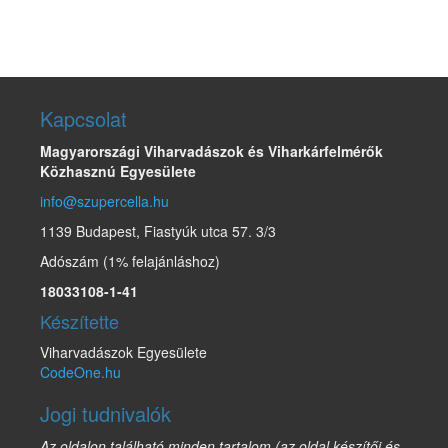
Kapcsolat
Magyarországi Viharvadászok és Viharkárfelmérők
Közhasznú Egyesülete
info@szupercella.hu
1139 Budapest, Fiastyúk utca 57. 3/3
Adószám (1% felajánláshoz)
18033108-1-41
Készítette
Viharvadászok Egyesülete
CodeOne.hu
Jogi tudnivalók
Az oldalon található minden tartalom (az oldal készítői és