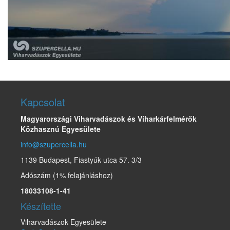
Kapcsolat
Magyarországi Viharvadászok és Viharkárfelmérők
Közhasznú Egyesülete
info@szupercella.hu
1139 Budapest, Fiastyúk utca 57. 3/3
Adószám (1% felajánláshoz)
18033108-1-41
Készítette
Viharvadászok Egyesülete