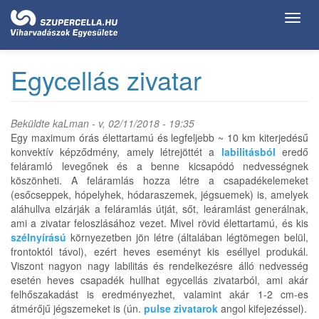
Ugrás
Toggl
a
navig
tartalomra
Egycellás zivatar
Beküldte
kaLman
- v, 02/11/2018 - 19:35
Egy maximum órás élettartamú és legfeljebb ~ 10 km kiterjedésű
konvektív képződmény, amely létrejöttét a
labilitásból
eredő
feláramló levegőnek és a benne kicsapódó nedvességnek
köszönheti. A feláramlás hozza létre a csapadékelemeket
(esőcseppek, hópelyhek, hódaraszemek, jégsuemek) is, amelyek
aláhullva elzárják a feláramlás útját, sőt, leáramlást generálnak,
ami a zivatar feloszlásához vezet. Mivel rövid élettartamú, és kis
szélnyírású
környezetben jön létre (általában légtömegen belül,
frontoktól távol), ezért heves eseményt kis eséllyel produkál.
Viszont nagyon nagy labilitás és rendelkezésre álló nedvesség
esetén heves csapadék hullhat egycellás zivatarból, ami akár
felhőszakadást is eredményezhet, valamint akár 1-2 cm-es
átmérőjű jégszemeket is (ún.
pulse
zivatarok
angol kifejezéssel).