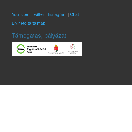
YouTube
|
Twitter
|
Instagram
|
Chat
Elvihető tartalmak
Támogatás, pályázat