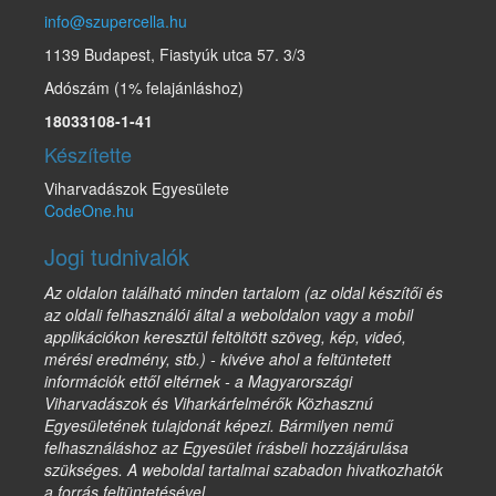
info@szupercella.hu
1139 Budapest, Fiastyúk utca 57. 3/3
Adószám (1% felajánláshoz)
18033108-1-41
Készítette
Viharvadászok Egyesülete
CodeOne.hu
Jogi tudnivalók
Az oldalon található minden tartalom (az oldal készítői és
az oldali felhasználói által a weboldalon vagy a mobil
applikációkon keresztül feltöltött szöveg, kép, videó,
mérési eredmény, stb.) - kivéve ahol a feltüntetett
információk ettől eltérnek - a Magyarországi
Viharvadászok és Viharkárfelmérők Közhasznú
Egyesületének tulajdonát képezi. Bármilyen nemű
felhasználáshoz az Egyesület írásbeli hozzájárulása
szükséges. A weboldal tartalmai szabadon hivatkozhatók
a forrás feltüntetésével.