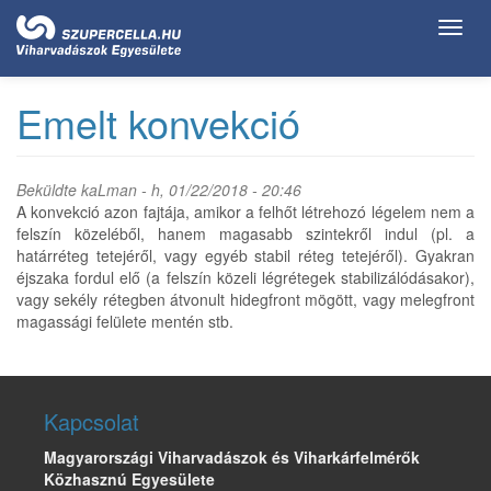
Ugrás
Toggl
a
navig
tartalomra
Emelt konvekció
Beküldte
kaLman
- h, 01/22/2018 - 20:46
A konvekció azon fajtája, amikor a felhőt létrehozó légelem nem a
felszín közeléből, hanem magasabb szintekről indul (pl. a
határréteg tetejéről, vagy egyéb stabil réteg tetejéről). Gyakran
éjszaka fordul elő (a felszín közeli légrétegek stabilizálódásakor),
vagy sekély rétegben átvonult hidegfront mögött, vagy melegfront
magassági felülete mentén stb.
Kapcsolat
Magyarországi Viharvadászok és Viharkárfelmérők
Közhasznú Egyesülete