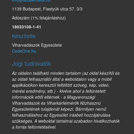
1139 Budapest, Fiastyúk utca 57. 3/3
Adószám (1% felajánláshoz)
18033108-1-41
Készítette
Viharvadászok Egyesülete
CodeOne.hu
Jogi tudnivalók
Az oldalon található minden tartalom (az oldal készítői és
az oldali felhasználói által a weboldalon vagy a mobil
applikációkon keresztül feltöltött szöveg, kép, videó,
mérési eredmény, stb.) - kivéve ahol a feltüntetett
információk ettől eltérnek - a Magyarországi
Viharvadászok és Viharkárfelmérők Közhasznú
Egyesületének tulajdonát képezi. Bármilyen nemű
felhasználáshoz az Egyesület írásbeli hozzájárulása
szükséges. A weboldal tartalmai szabadon hivatkozhatók
a forrás feltüntetésével.