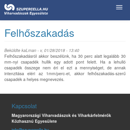
Ugrás
Toggl
a
navig
tartalomra
Felhőszakadás
Beküldte
kaLman
- v, 01/28/2018 - 13:40
Felhőszakadásról akkor beszélünk, ha 30 perc alatt legalább 30
mm-nyi csapadék hullik egy adott pont felett. Ha a lehulló
csapadék összege nem éri el ezt a mennyiséget, de annak
intenzitása eléri az 1mm/perc-et, akkor felhőszakadás-szerű
csapadék a helyes megnevezés.
Kapcsolat
Magyarországi Viharvadászok és Viharkárfelmérők
Közhasznú Egyesülete
info@szupercella.hu