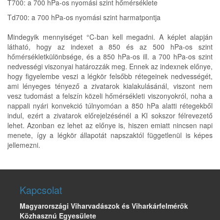
T700: a 700 hPa-os nyomási szint hőmérséklete
Td700: a 700 hPa-os nyomási szint harmatpontja
Mindegyik mennyiséget °C-ban kell megadni. A képlet alapján
látható, hogy az indexet a 850 és az 500 hPa-os szint
hőmérsékletkülönbsége, és a 850 hPa-os ill. a 700 hPa-os szint
nedvességi viszonyai határozzák meg. Ennek az indexnek előnye,
hogy figyelembe veszi a légkör felsőbb rétegeinek nedvességét,
ami lényeges tényező a zivatarok kialakulásánál, viszont nem
vesz tudomást a felszín közeli hőmérsékleti viszonyokról, noha a
nappali nyári konvekció túlnyomóan a 850 hPa alatti rétegekből
indul, ezért a zivatarok előrejelzésénél a KI sokszor félrevezető
lehet. Azonban ez lehet az előnye is, hiszen emiatt nincsen napi
menete, így a légkör állapotát napszaktól függetlenül is képes
jellemezni.
Kapcsolat
Magyarországi Viharvadászok és Viharkárfelmérők
Közhasznú Egyesülete