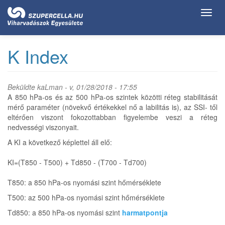
Ugrás
Toggl
a
navig
tartalomra
K Index
Beküldte
kaLman
- v, 01/28/2018 - 17:55
A 850 hPa-os és az 500 hPa-os szintek közötti réteg stabilitását
mérő paraméter (növekvő értékekkel nő a labilitás is), az SSI- től
eltérően viszont fokozottabban figyelembe veszi a réteg
nedvességi viszonyait.
A KI a következő képlettel áll elő:
KI=(T850 - T500) + Td850 - (T700 - Td700)
T850: a 850 hPa-os nyomási szint hőmérséklete
T500: az 500 hPa-os nyomási szint hőmérséklete
Td850: a 850 hPa-os nyomási szint
harmatpontja