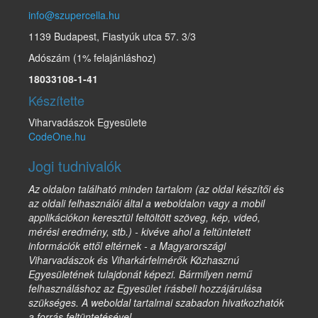
info@szupercella.hu
1139 Budapest, Fiastyúk utca 57. 3/3
Adószám (1% felajánláshoz)
18033108-1-41
Készítette
Viharvadászok Egyesülete
CodeOne.hu
Jogi tudnivalók
Az oldalon található minden tartalom (az oldal készítői és
az oldali felhasználói által a weboldalon vagy a mobil
applikációkon keresztül feltöltött szöveg, kép, videó,
mérési eredmény, stb.) - kivéve ahol a feltüntetett
információk ettől eltérnek - a Magyarországi
Viharvadászok és Viharkárfelmérők Közhasznú
Egyesületének tulajdonát képezi. Bármilyen nemű
felhasználáshoz az Egyesület írásbeli hozzájárulása
szükséges. A weboldal tartalmai szabadon hivatkozhatók
a forrás feltüntetésével.