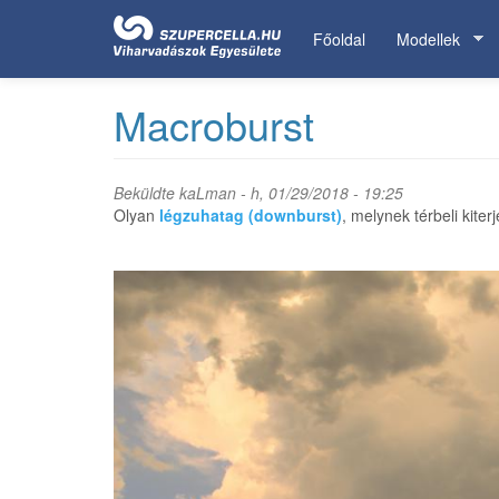
Ugrás
a
Főoldal
Modellek
tartalomra
Macroburst
Beküldte
kaLman
- h, 01/29/2018 - 19:25
Olyan
légzuhatag (downburst)
, melynek térbeli kite