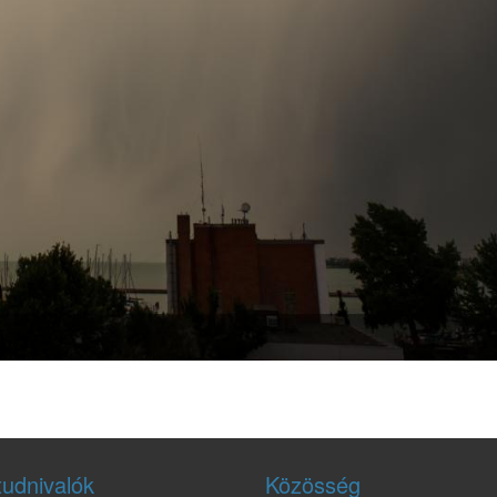
tudnivalók
Közösség