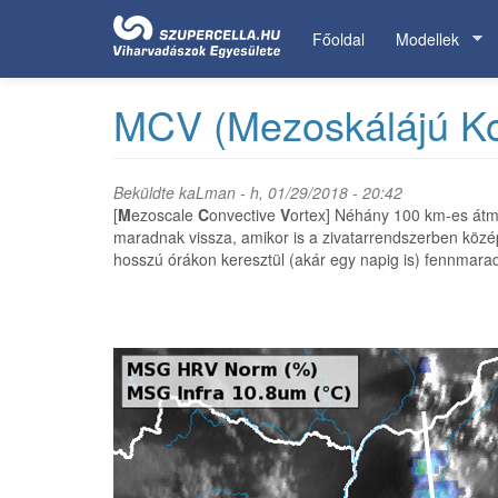
Ugrás
a
Főoldal
Modellek
tartalomra
MCV (Mezoskálájú Ko
Beküldte
kaLman
- h, 01/29/2018 - 20:42
[
M
ezoscale
C
onvective
V
ortex] Néhány 100 km-es átmé
maradnak vissza, amikor is a zivatarrendszerben köz
hosszú órákon keresztül (akár egy napig is) fennmara