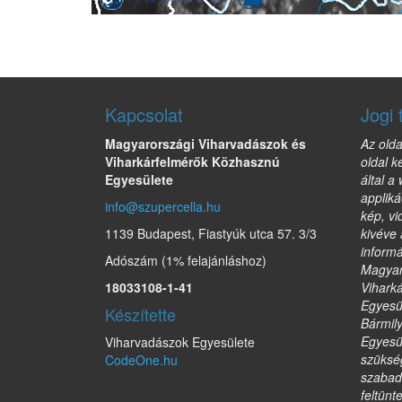
Kapcsolat
Jogi 
Magyarországi Viharvadászok és
Az olda
Viharkárfelmérők Közhasznú
oldal k
Egyesülete
által a
appliká
info@szupercella.hu
kép, vi
1139 Budapest, Fiastyúk utca 57. 3/3
kivéve 
informá
Adószám (1% felajánláshoz)
Magyar
18033108-1-41
Vihark
Egyesül
Készítette
Bármil
Egyesül
Viharvadászok Egyesülete
szükség
CodeOne.hu
szabad
feltünt