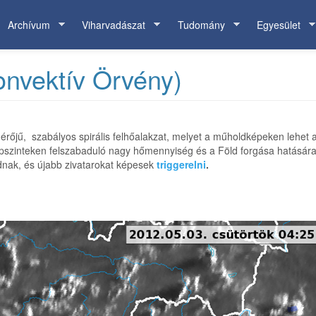
Archívum
Viharvadászat
Tudomány
Egyesület
nvektív Örvény)
rőjű, szabályos spirális felhőalakzat, melyet a műholdképeken lehet a
épszinteken felszabaduló nagy hőmennyiség és a Föld forgása hatásá
dnak, és újabb zivatarokat képesek
triggerelni
.