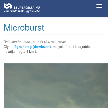
Ugrás
Toggl
a
navig
tartalomra
Microburst
Beküldte
kaLman
- v, 02/11/2018 - 18:42
Olyan
légzuhatag (dowburst)
, melyek térbeli kiterjedése nem
haladja meg a 4 km-t.