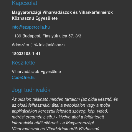
Kapcsolat
Magyarországi Viharvadászok és Viharkárfelmérők
Közhasznú Egyesülete
info@szupercella.hu
1139 Budapest, Fiastyúk utca 57. 3/3
Adószám (1% felajánláshoz)
18033108-1-41
Készítette
Viharvadászok Egyesülete
CodeOne.hu
Jogi tudnivalók
Az oldalon található minden tartalom (az oldal készítői és
az oldali felhasználói által a weboldalon vagy a mobil
applikációkon keresztül feltöltött szöveg, kép, videó,
mérési eredmény, stb.) - kivéve ahol a feltüntetett
információk ettől eltérnek - a Magyarországi
Viharvadászok és Viharkárfelmérők Közhasznú