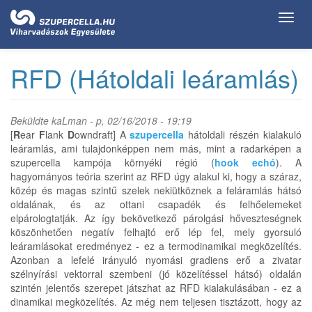
Ugrás
Toggl
a
navig
tartalomra
RFD (Hátoldali leáramlás)
Beküldte
kaLman
- p, 02/16/2018 - 19:19
[
R
ear
F
lank
D
owndraft] A
szupercella
hátoldali részén kialakuló
leáramlás, ami tulajdonképpen nem más, mint a radarképen a
szupercella kampója környéki régió (
hook echó
). A
hagyományos teória szerint az RFD úgy alakul ki, hogy a száraz,
közép és magas szintű szelek nekiütköznek a feláramlás hátsó
oldalának, és az ottani csapadék és felhőelemeket
elpárologtatják. Az így bekövetkező párolgási hőveszteségnek
köszönhetően negatív felhajtó erő lép fel, mely gyorsuló
leáramlásokat eredményez - ez a termodinamikai megközelítés.
Azonban a lefelé irányuló nyomási gradiens erő a zivatar
szélnyírási vektorral szembeni (jó közelítéssel hátsó) oldalán
szintén jelentős szerepet játszhat az RFD kialakulásában - ez a
dinamikai megközelítés. Az még nem teljesen tisztázott, hogy az