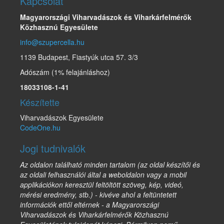
Kapcsolat
Magyarországi Viharvadászok és Viharkárfelmérők
Közhasznú Egyesülete
info@szupercella.hu
1139 Budapest, Fiastyúk utca 57. 3/3
Adószám (1% felajánláshoz)
18033108-1-41
Készítette
Viharvadászok Egyesülete
CodeOne.hu
Jogi tudnivalók
Az oldalon található minden tartalom (az oldal készítői és
az oldali felhasználói által a weboldalon vagy a mobil
applikációkon keresztül feltöltött szöveg, kép, videó,
mérési eredmény, stb.) - kivéve ahol a feltüntetett
információk ettől eltérnek - a Magyarországi
Viharvadászok és Viharkárfelmérők Közhasznú