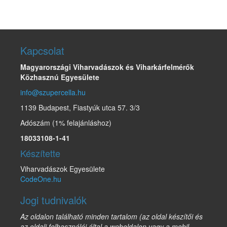
Kapcsolat
Magyarországi Viharvadászok és Viharkárfelmérők
Közhasznú Egyesülete
info@szupercella.hu
1139 Budapest, Fiastyúk utca 57. 3/3
Adószám (1% felajánláshoz)
18033108-1-41
Készítette
Viharvadászok Egyesülete
CodeOne.hu
Jogi tudnivalók
Az oldalon található minden tartalom (az oldal készítői és
az oldali felhasználói által a weboldalon vagy a mobil