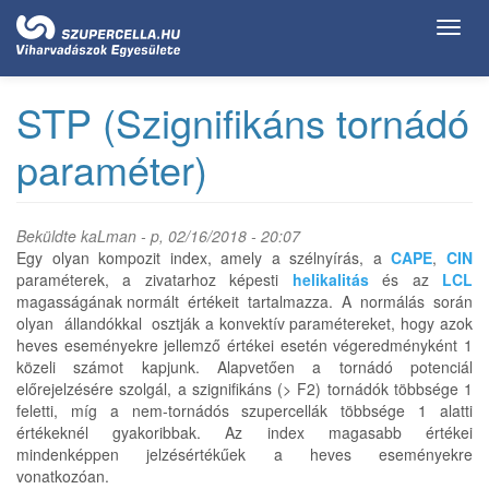
Ugrás
Toggl
a
navig
tartalomra
STP (Szignifikáns tornádó
paraméter)
Beküldte
kaLman
- p, 02/16/2018 - 20:07
Egy olyan kompozit index, amely a szélnyírás, a
CAPE
,
CIN
paraméterek, a zivatarhoz képesti
helikalitás
és az
LCL
magasságának normált értékeit tartalmazza. A normálás során
olyan állandókkal osztják a konvektív paramétereket, hogy azok
heves eseményekre jellemző értékei esetén végeredményként 1
közeli számot kapjunk. Alapvetően a tornádó potenciál
előrejelzésére szolgál, a szignifikáns (> F2) tornádók többsége 1
feletti, míg a nem-tornádós szupercellák többsége 1 alatti
értékeknél gyakoribbak. Az index magasabb értékei
mindenképpen jelzésértékűek a heves eseményekre
vonatkozóan.