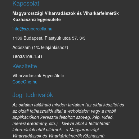
Kapcsolat
Magyarországi Viharvadászok és Viharkárfelmérők
Közhasznú Egyesülete
info@szupercella.hu
1139 Budapest, Fiastyúk utca 57. 3/3
Adószám (1% felajánláshoz)
18033108-1-41
Készítette
Viharvadászok Egyesülete
CodeOne.hu
Jogi tudnivalók
Az oldalon található minden tartalom (az oldal készítői és
az oldali felhasználói által a weboldalon vagy a mobil
applikációkon keresztül feltöltött szöveg, kép, videó,
mérési eredmény, stb.) - kivéve ahol a feltüntetett
információk ettől eltérnek - a Magyarországi
Viharvadászok és Viharkárfelmérők Közhasznú