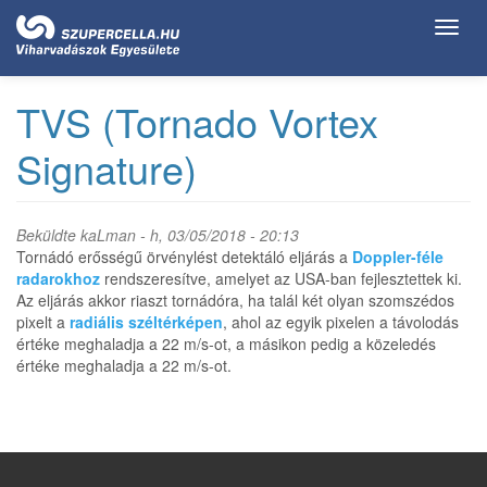
Ugrás
Toggl
a
navig
tartalomra
TVS (Tornado Vortex
Signature)
Beküldte
kaLman
- h, 03/05/2018 - 20:13
Tornádó erősségű örvénylést detektáló eljárás a
Doppler-féle
radarokhoz
rendszeresítve, amelyet az USA-ban fejlesztettek ki.
Az eljárás akkor riaszt tornádóra, ha talál két olyan szomszédos
pixelt a
radiális széltérképen
, ahol az egyik pixelen a távolodás
értéke meghaladja a 22 m/s-ot, a másikon pedig a közeledés
értéke meghaladja a 22 m/s-ot.