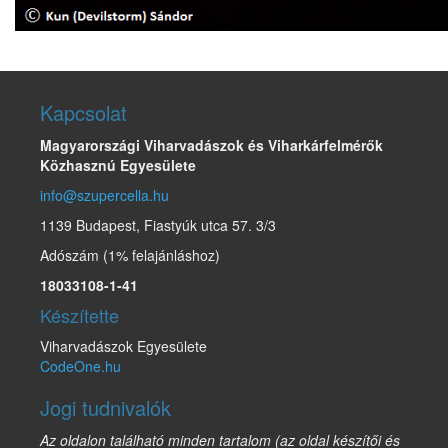
Kapcsolat
Magyarországi Viharvadászok és Viharkárfelmérők
Közhasznú Egyesülete
info@szupercella.hu
1139 Budapest, Fiastyúk utca 57. 3/3
Adószám (1% felajánláshoz)
18033108-1-41
Készítette
Viharvadászok Egyesülete
CodeOne.hu
Jogi tudnivalók
Az oldalon található minden tartalom (az oldal készítői és