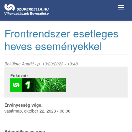
Ugrás
Toggl
a
navig
tartalomra
Frontrendszer esetleges
heves eseményekkel
Beküldte
Anarki
- p, 10/20/2023 - 19:48
Fokozat:
Érvényesség vége:
vasárnap, október 22, 2023 - 08:00
Szinoptikus helyzet: