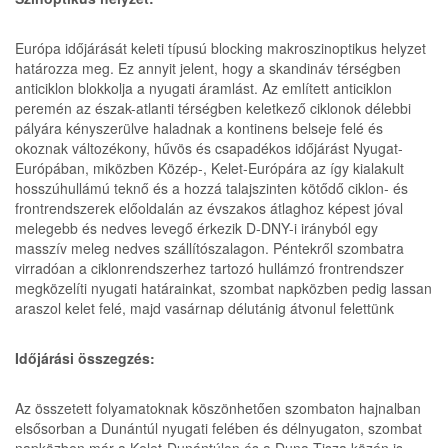
Európa időjárását keleti típusú blocking makroszinoptikus helyzet
határozza meg. Ez annyit jelent, hogy a skandináv térségben
anticiklon blokkolja a nyugati áramlást. Az említett anticiklon
peremén az észak-atlanti térségben keletkező ciklonok délebbi
pályára kényszerülve haladnak a kontinens belseje felé és
okoznak változékony, hűvös és csapadékos időjárást Nyugat-
Európában, miközben Közép-, Kelet-Európára az így kialakult
hosszúhullámú teknő és a hozzá talajszinten kötődő ciklon- és
frontrendszerek előoldalán az évszakos átlaghoz képest jóval
melegebb és nedves levegő érkezik D-DNY-i irányból egy
masszív meleg nedves szállítószalagon. Péntekről szombatra
virradóan a ciklonrendszerhez tartozó hullámzó frontrendszer
megközelíti nyugati határainkat, szombat napközben pedig lassan
araszol kelet felé, majd vasárnap délutánig átvonul felettünk
Időjárási összegzés:
Az összetett folyamatoknak köszönhetően szombaton hajnalban
elsősorban a Dunántúl nyugati felében és délnyugaton, szombat