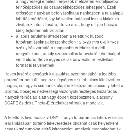
a nagytérségi emelési tényezők metszetén erőteljesebb
felhőképződés és csapadékképződés lehet jelen. Ezek
erőssége nagyban befolyásolhatja napközben a talajalapú
labilitás mértékét, így közvetlen hatással lesz a kialakuló
zivatarok intenzitására, illetve arra, hogy milyen hosszú
ideig fejlődhetnek izoláltan
a labilis területtel átfedésben a felettünk húzódó
futóáramlásoknak köszönhetően 12,5-20 m/s 0-6 km-es
szélnyírás várható a magasabb értékekkel a déli
megyéinkben, amely szupercellás konvekció lehetőségét
vetíti előre, illetve egyes cellák bow echo reflektivitási
formát is felvehetnek
Heves kísérőjelenségek kialakulása szempontjából a legtöbb
paraméter nem üti meg az elégséges szintet: nincs kifejezetten
magas, sőt egyes scenáriók alapján kifejezetten alacsony lehet a
labilitás, bőséges nedvességi viszonyok/részleges kiszáradás
hiányzik felhőalap alatt vagy éppen középszinten, alacsony
DCAPE és delta Theta-E értékeket várnak a modellek.
A felettünk lévő masszív DNY-i irányú futóáramlás intenzív cellák
leáramlásában történő lekeveredése okozhat csak helyenként
heves kritériumokat elérő kifutószelet, amelyek meghaladhatják