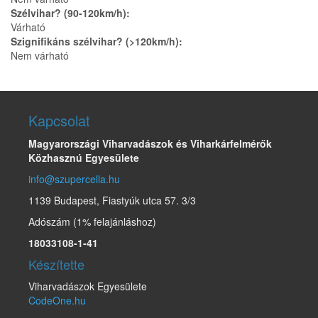
Szélvihar? (90-120km/h):
Várható
Szignifikáns szélvihar? (>120km/h):
Nem várható
Kapcsolat
Magyarországi Viharvadászok és Viharkárfelmérők
Közhasznú Egyesülete
info@szupercella.hu
1139 Budapest, Fiastyúk utca 57. 3/3
Adószám (1% felajánláshoz)
18033108-1-41
Készítette
Viharvadászok Egyesülete
CodeOne.hu