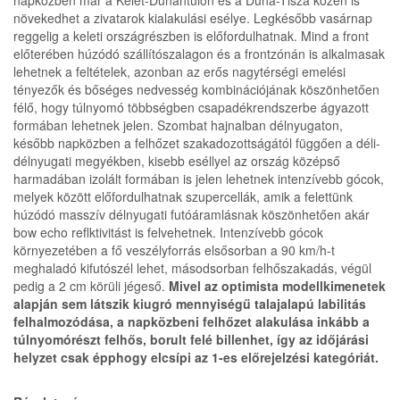
napközben már a Kelet-Dunántúlon és a Duna-Tisza közén is
növekedhet a zivatarok kialakulási esélye. Legkésőbb vasárnap
reggelig a keleti országrészben is előfordulhatnak. Mind a front
előterében húzódó szállítószalagon és a frontzónán is alkalmasak
lehetnek a feltételek, azonban az erős nagytérségi emelési
tényezők és bőséges nedvesség kombinációjának köszönhetően
félő, hogy túlnyomó többségben csapadékrendszerbe ágyazott
formában lehetnek jelen. Szombat hajnalban délnyugaton,
később napközben a felhőzet szakadozottságától függően a déli-
délnyugati megyékben, kisebb eséllyel az ország középső
harmadában izolált formában is jelen lehetnek intenzívebb gócok,
melyek között előfordulhatnak szupercellák, amik a felettünk
húzódó masszív délnyugati futóáramlásnak köszönhetően akár
bow echo reflktivitást is felvehetnek. Intenzívebb gócok
környezetében a fő veszélyforrás elsősorban a 90 km/h-t
meghaladó kifutószél lehet, másodsorban felhőszakadás, végül
pedig a 2 cm körüli jégeső.
Mivel az optimista modellkimenetek
alapján sem látszik kiugró mennyiségű talajalapú labilitás
felhalmozódása, a napközbeni felhőzet alakulása inkább a
túlnyomórészt felhős, borult felé billenhet, így az időjárási
helyzet csak épphogy elcsípi az 1-es előrejelzési kategóriát.