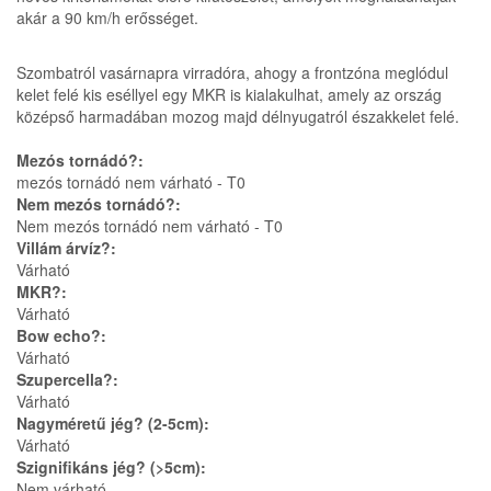
akár a 90 km/h erősséget.
Szombatról vasárnapra virradóra, ahogy a frontzóna meglódul
kelet felé kis eséllyel egy MKR is kialakulhat, amely az ország
középső harmadában mozog majd délnyugatról északkelet felé.
Mezós tornádó?:
mezós tornádó nem várható - T0
Nem mezós tornádó?:
Nem mezós tornádó nem várható - T0
Villám árvíz?:
Várható
MKR?:
Várható
Bow echo?:
Várható
Szupercella?:
Várható
Nagyméretű jég? (2-5cm):
Várható
Szignifikáns jég? (>5cm):
Nem várható