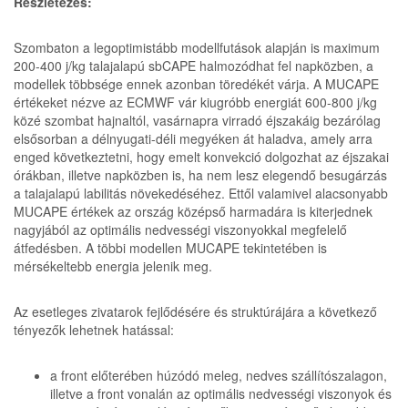
Részletezés:
Szombaton a legoptimistább modellfutások alapján is maximum
200-400 j/kg talajalapú sbCAPE halmozódhat fel napközben, a
modellek többsége ennek azonban töredékét várja. A MUCAPE
értékeket nézve az ECMWF vár kiugróbb energiát 600-800 j/kg
közé szombat hajnaltól, vasárnapra virradó éjszakáig bezárólag
elsősorban a délnyugati-déli megyéken át haladva, amely arra
enged következtetni, hogy emelt konvekció dolgozhat az éjszakai
órákban, illetve napközben is, ha nem lesz elegendő besugárzás
a talajalapú labilitás növekedéséhez. Ettől valamivel alacsonyabb
MUCAPE értékek az ország középső harmadára is kiterjednek
nagyjából az optimális nedvességi viszonyokkal megfelelő
átfedésben. A többi modellen MUCAPE tekintetében is
mérsékeltebb energia jelenik meg.
Az esetleges zivatarok fejlődésére és struktúrájára a következő
tényezők lehetnek hatással:
a front előterében húzódó meleg, nedves szállítószalagon,
illetve a front vonalán az optimális nedvességi viszonyok és