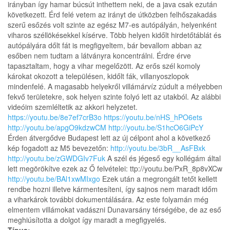
irányban így hamar búcsút inthettem neki, de a java csak ezután
következett. Érd felé vetem az irányt de útközben felhőszakadás
szerű esőzés volt szinte az egész M7-es autópályán, helyenként
viharos széllökésekkel kísérve. Több helyen kidőlt hirdetőtáblát és
autópályára dőlt fát is megfigyeltem, bár bevallom abban az
esőben nem tudtam a látványra koncentrálni. Érdre érve
tapasztaltam, hogy a vihar megelőzött. Az erős szél komoly
károkat okozott a településen, kidőlt fák, villanyoszlopok
mindenfelé. A magasabb helyekről villámárvíz zúdult a mélyebben
fekvő területekre, sok helyen szinte folyó lett az utakból. Az alábbi
videóim szemléltetik az akkori helyzetet.
https://youtu.be/8e7ef7crB3o
https://youtu.be/nHS_hPO6ets
http://youtu.be/apgO9kdzwCM
http://youtu.be/S1hcO6GiPcY
Érden átvergődve Budapest lett az új célpont ahol a következő
kép fogadott az M5 bevezetőn:
http://youtu.be/3bR__AsFBxk
http://youtu.be/zGWDGIv7Fuk
A szél és jégeső egy kollégám által
lett megörökítve ezek az Ő felvételei: ttp://youtu.be/PxR_8p8vXCw
http://youtu.be/BAl1xwMIxgo
Ezek után a megrongált tetőt kellett
rendbe hozni illetve kármentesíteni, így sajnos nem maradt időm
a viharkárok további dokumentálására. Az este folyamán még
elmentem villámokat vadászni Dunavarsány térségébe, de az eső
meghiúsította a dolgot így maradt a megfigyelés.