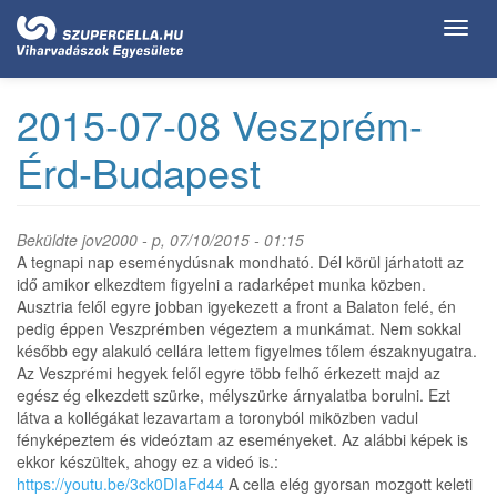
Ugrás
Toggl
a
navig
tartalomra
2015-07-08 Veszprém-
Érd-Budapest
Beküldte
jov2000
- p, 07/10/2015 - 01:15
A tegnapi nap eseménydúsnak mondható. Dél körül járhatott az
idő amikor elkezdtem figyelni a radarképet munka közben.
Ausztria felől egyre jobban igyekezett a front a Balaton felé, én
pedig éppen Veszprémben végeztem a munkámat. Nem sokkal
később egy alakuló cellára lettem figyelmes tőlem északnyugatra.
Az Veszprémi hegyek felől egyre több felhő érkezett majd az
egész ég elkezdett szürke, mélyszürke árnyalatba borulni. Ezt
látva a kollégákat lezavartam a toronyból miközben vadul
fényképeztem és videóztam az eseményeket. Az alábbi képek is
ekkor készültek, ahogy ez a videó is.:
https://youtu.be/3ck0DIaFd44
A cella elég gyorsan mozgott keleti