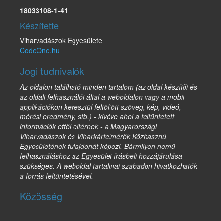
18033108-1-41
Készítette
Viharvadászok Egyesülete
CodeOne.hu
Jogi tudnivalók
Az oldalon található minden tartalom (az oldal készítői és
az oldali felhasználói által a weboldalon vagy a mobil
applikációkon keresztül feltöltött szöveg, kép, videó,
mérési eredmény, stb.) - kivéve ahol a feltüntetett
információk ettől eltérnek - a Magyarországi
Viharvadászok és Viharkárfelmérők Közhasznú
Egyesületének tulajdonát képezi. Bármilyen nemű
felhasználáshoz az Egyesület írásbeli hozzájárulása
szükséges. A weboldal tartalmai szabadon hivatkozhatók
a forrás feltüntetésével.
Közösség