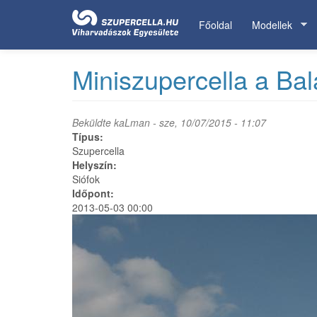
Ugrás
a
Főoldal
Modellek
tartalomra
Miniszupercella a Bala
Beküldte
kaLman
- sze, 10/07/2015 - 11:07
Típus:
Szupercella
Helyszín:
Siófok
Időpont:
2013-05-03 00:00