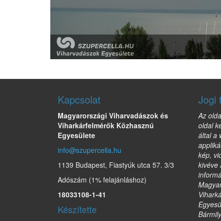
Kapcsolat
Jogi 
Magyarországi Viharvadászok és
Az olda
Viharkárfelmérők Közhasznú
oldal k
Egyesülete
által a
appliká
info@szupercella.hu
kép, vi
1139 Budapest, Fiastyúk utca 57. 3/3
kivéve 
informá
Adószám (1% felajánláshoz)
Magyar
18033108-1-41
Vihark
Egyesül
Készítette
Bármil