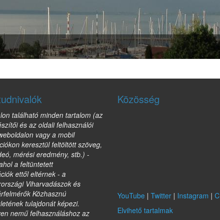
tudnivalók
Közösség
lon található minden tartalom (az
észítői és az oldali felhasználói
 weboldalon vagy a mobil
ciókon keresztül feltöltött szöveg,
deó, mérési eredmény, stb.) -
ahol a feltüntetett
ciók ettől eltérnek - a
országi Viharvadászok és
árfelmérők Közhasznú
YouTube
|
Twitter
|
Instagram
|
C
etének tulajdonát képezi.
Elvihető tartalmak
yen nemű felhasználáshoz az