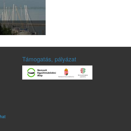
Támogatás, pályázat
hat