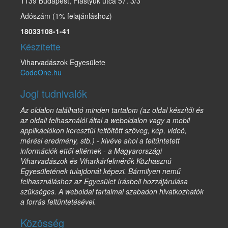
1139 Budapest, Fiastyúk utca 57. 3/3
Adószám (1% felajánláshoz)
18033108-1-41
Készítette
Viharvadászok Egyesülete
CodeOne.hu
Jogi tudnivalók
Az oldalon található minden tartalom (az oldal készítői és
az oldali felhasználói által a weboldalon vagy a mobil
applikációkon keresztül feltöltött szöveg, kép, videó,
mérési eredmény, stb.) - kivéve ahol a feltüntetett
információk ettől eltérnek - a Magyarországi
Viharvadászok és Viharkárfelmérők Közhasznú
Egyesületének tulajdonát képezi. Bármilyen nemű
felhasználáshoz az Egyesület írásbeli hozzájárulása
szükséges. A weboldal tartalmai szabadon hivatkozhatók
a forrás feltüntetésével.
Közösség