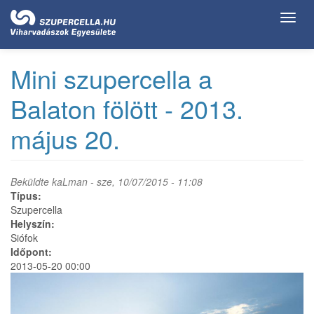
Ugrás
Toggl
a
navig
tartalomra
Mini szupercella a
Balaton fölött - 2013.
május 20.
Beküldte
kaLman
- sze, 10/07/2015 - 11:08
Típus:
Szupercella
Helyszín:
Siófok
Időpont:
2013-05-20 00:00