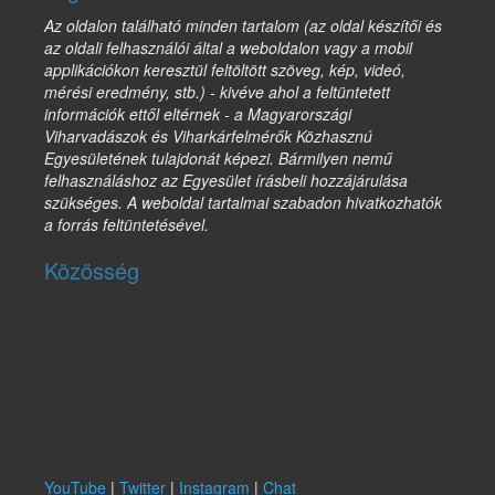
Az oldalon található minden tartalom (az oldal készítői és
az oldali felhasználói által a weboldalon vagy a mobil
applikációkon keresztül feltöltött szöveg, kép, videó,
mérési eredmény, stb.) - kivéve ahol a feltüntetett
információk ettől eltérnek - a Magyarországi
Viharvadászok és Viharkárfelmérők Közhasznú
Egyesületének tulajdonát képezi. Bármilyen nemű
felhasználáshoz az Egyesület írásbeli hozzájárulása
szükséges. A weboldal tartalmai szabadon hivatkozhatók
a forrás feltüntetésével.
Közösség
YouTube
|
Twitter
|
Instagram
|
Chat