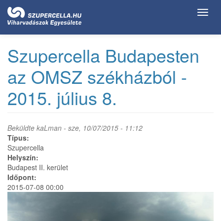
Ugrás
Toggl
a
navig
tartalomra
Szupercella Budapesten
az OMSZ székházból -
2015. július 8.
Beküldte
kaLman
- sze, 10/07/2015 - 11:12
Típus:
Szupercella
Helyszín:
Budapest II. kerület
Időpont:
2015-07-08 00:00