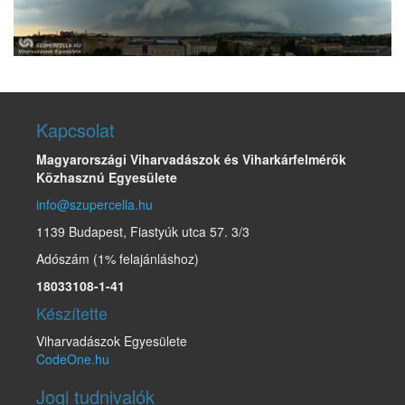
Kapcsolat
Magyarországi Viharvadászok és Viharkárfelmérők
Közhasznú Egyesülete
info@szupercella.hu
1139 Budapest, Fiastyúk utca 57. 3/3
Adószám (1% felajánláshoz)
18033108-1-41
Készítette
Viharvadászok Egyesülete
CodeOne.hu
Jogi tudnivalók