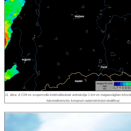
11. ábra: A C04-es szupercella kettéválásának animációja 1 km-es magasságban készü
háromdimenziós kompozit radarmérésbol eloállítva).