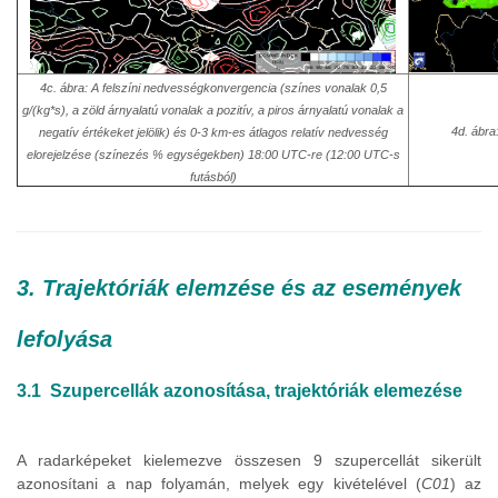
4c. ábra: A felszíni nedvességkonvergencia (színes vonalak 0,5
g/(kg*s), a zöld árnyalatú vonalak a pozitív, a piros árnyalatú vonalak a
4d. ábra
negatív értékeket jelölik) és 0-3 km-es átlagos relatív nedvesség
elorejelzése (színezés % egységekben) 18:00 UTC-re (12:00 UTC-s
futásból)
3. Trajektóriák elemzése és az események
lefolyása
3.1 Szupercellák azonosítása, trajektóriák elemezése
A radarképeket kielemezve összesen 9 szupercellát sikerült
azonosítani a nap folyamán, melyek egy kivételével (
C01
) az