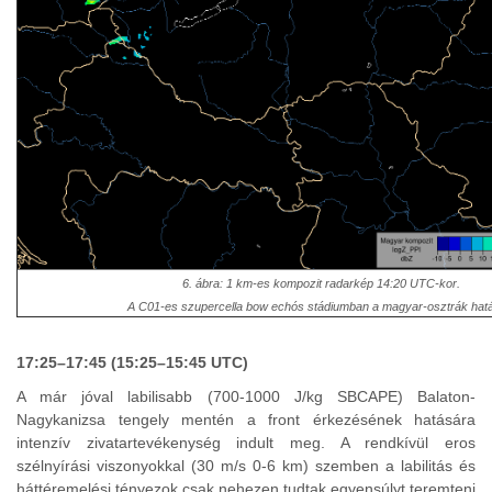
6. ábra: 1 km-es kompozit radarkép 14:20 UTC-kor.
A C01-es szupercella bow echós stádiumban a magyar-osztrák hatá
17:25–17:45 (15:25–15:45 UTC)
A már jóval labilisabb (700-1000 J/kg SBCAPE) Balaton-
Nagykanizsa tengely mentén a front érkezésének hatására
intenzív zivatartevékenység indult meg. A rendkívül eros
szélnyírási viszonyokkal (30 m/s 0-6 km) szemben a labilitás és
háttéremelési tényezok csak nehezen tudtak egyensúlyt teremteni