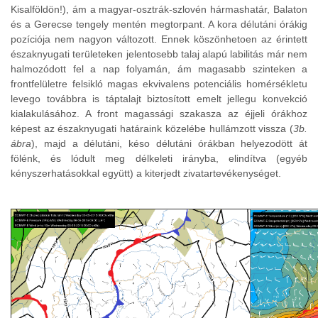
Kisalföldön!), ám a magyar-osztrák-szlovén hármashatár, Balaton
és a Gerecse tengely mentén megtorpant. A kora délutáni órákig
pozíciója nem nagyon változott. Ennek köszönhetoen az érintett
északnyugati területeken jelentosebb talaj alapú labilitás már nem
halmozódott fel a nap folyamán, ám magasabb szinteken a
frontfelületre felsikló magas ekvivalens potenciális homérsékletu
levego továbbra is táptalajt biztosított emelt jellegu konvekció
kialakulásához. A front magassági szakasza az éjjeli órákhoz
képest az északnyugati határaink közelébe hullámzott vissza (
3b.
ábra
), majd a délutáni, késo délutáni órákban helyezodött át
fölénk, és lódult meg délkeleti irányba, elindítva (egyéb
kényszerhatásokkal együtt) a kiterjedt zivatartevékenységet.