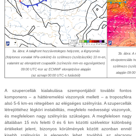
3a. ábra:
A talajfront hozzávetoleges helyzete, a légnyomás
3b. ábra
: A
(folytonos vonalak hPa-onként) és szélmezo (szélzászlók) 10 m-en,
ekvipotenciális
valamint az elorejelzett csapadék (színezés mm-es egységekben)
szélmezo (szél
09:00 UTC-kor az ECMWF elorejelzése alapján
alapján 09:00
(az aznapi 00:00 UTC-s futásból)
A szupercellák kialakulása szempontjából további fontos
komponens – a háttéremelési viszonyok mellett – a troposzféra
alsó 5-6 km-es rétegében az elégséges szélnyírás. A szupercellák
létrejöttéhez légköri instabilitás, megfelelo nedvességi viszonyok,
és megfeleloen nagy szélnyírás szükséges. A megfeleloen nagy
általában 15 m/s feletti 0 és 6 km közötti szélvektor különbség
értékeket jelent, bizonyos körülmények között azonban ennél
kisebb szélnyírás is elegendo lehet, továbbá az alacsony