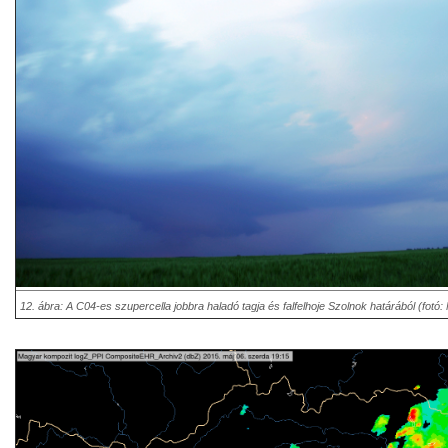
12. ábra: A C04-es szupercella jobbra haladó tagja és falfelhoje Szolnok határából (fotó: