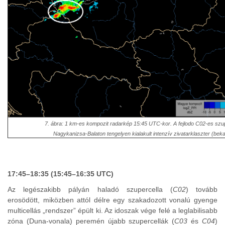
7. ábra: 1 km-es kompozit radarkép 15:45 UTC-kor. A fejlodo C02-es szup
Nagykanizsa-Balaton tengelyen kialakult intenzív zivatarklaszter (beka
17:45–18:35 (15:45–16:35 UTC)
Az legészakibb pályán haladó szupercella (
C02
) tovább
erosödött, miközben attól délre egy szakadozott vonalú gyenge
multicellás „rendszer” épült ki. Az idoszak vége felé a leglabilisabb
zóna (Duna-vonala) peremén újabb szupercellák (
C03
és
C04
)