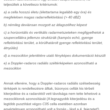
teljesültek a következo kritériumok:
a) a cella hosszú életu (élettartama legalább egy óra) és
megfeleloen magas radarreflektivitású (> 40 dBZ)
b) némileg deviánsan mozgott az átlagszélhez képest
c) a horizontális és vertikális radarmetszeteken megfigyelhetok a
szupercellákra jellemzo struktúrák (kampós echó, gyenge
reflektivitású terület, a körülhatárolt gyenge reflektivitású terület,
átnyúlás)
d) a mezociklon jelenlétére utaló fényképes dokumentáció készült
e) a Doppler-radaros radiális széltérképeken azonosítható a
mezociklon
Annak ellenére, hogy a Doppler-radaros radiális szélsebesség
térképek is rendelkezésre álltak, bizonyos cellák kis térbeli
kiterjedése és a radaroktól vett távolsága nem tette lehetové a
mezociklonok azonosítását (A legnagyobb kiterjedésu és a
legtöbb pusztítást végzo
C05
cella esetében azonban
egyértelmuen azonosítható volt a forgás - lásd a 4. fejezetet!).