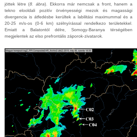
jöttek létre (
8. ábra
). Ekkorra már nemcsak a front, hanem a
tekno elooldali pozitív örvényességi mezok és magassági
divergencia is átfedésbe kerültek a labilitási maximummal és a
20-25 m/s-os (0-6 km) szélnyírással rendelkezo területekkel.
Emiatt a Balatontól délre, Somogy-Baranya térségében
megjelentek az elso prefrontális záporok-zivatarok.