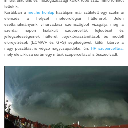
infrastrukturális és mezogazdasági károk több száz millió forintot
tettek ki.
Korábban a
met.hu honlap
hasábjain már született egy szakmai
elemzés a helyzet meteorológiai hátterérol. Jelen
esettanulmányunk viharvadász szemszögbol vizsgálja meg a
szerdai napon kialakult szupercellák fejlodését és
jellegzetességeinek hátterét trajektóriaszámítások és modell
elorejelzések (ECMWF és GFS) segítségével, külön kitérve a
nagy pusztítást is végzo nagycsapadékú, ún.
HP szupercellára
,
mely életciklusa során egy másik szupercellával is összeolvadt.