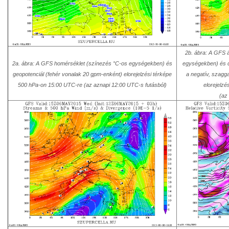
2b. ábra: A GFS 
2a. ábra: A GFS homérséklet (színezés °C-os egységekben) és
egységekben) és d
geopotenciál (fehér vonalak 20 gpm-enként) elorejelzési térképe
a negatív, szagga
500 hPa-on 15:00 UTC-re (az aznapi 12:00 UTC-s futásból)
elorejelz
(az