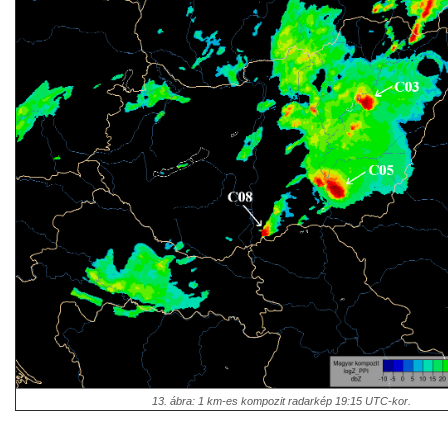
13. ábra: 1 km-es kompozit radarkép 19:15 UTC-kor.