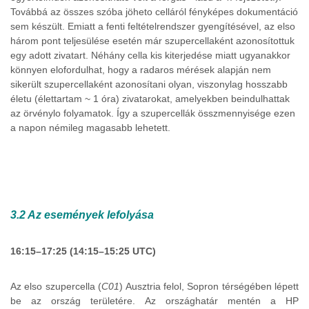
Továbbá az összes szóba jöheto celláról fényképes dokumentáció
sem készült. Emiatt a fenti feltételrendszer gyengítésével, az elso
három pont teljesülése esetén már szupercellaként azonosítottuk
egy adott zivatart. Néhány cella kis kiterjedése miatt ugyanakkor
könnyen elofordulhat, hogy a radaros mérések alapján nem
sikerült szupercellaként azonosítani olyan, viszonylag hosszabb
életu (élettartam ~ 1 óra) zivatarokat, amelyekben beindulhattak
az örvénylo folyamatok. Így a szupercellák összmennyisége ezen
a napon némileg magasabb lehetett.
3.2 Az események lefolyása
16:15–17:25 (14:15–15:25 UTC)
Az elso szupercella (
C01
) Ausztria felol, Sopron térségében lépett
be az ország területére. Az országhatár mentén a HP