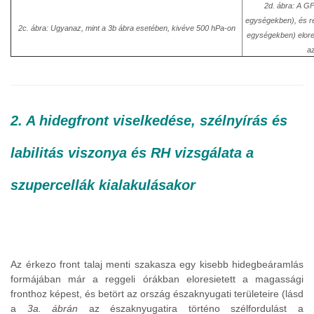
2d. ábra: A G
egységekben), és re
2c. ábra: Ugyanaz, mint a 3b ábra esetében, kivéve 500 hPa-on
egységekben) elore
a
2. A hidegfront viselkedése, szélnyírás és
labilitás viszonya és RH vizsgálata a
szupercellák kialakulásakor
Az érkezo front talaj menti szakasza egy kisebb hidegbeáramlás
formájában már a reggeli órákban eloresietett a magassági
fronthoz képest, és betört az ország északnyugati területeire (lásd
a
3a. ábrán
az északnyugatira történo szélfordulást a