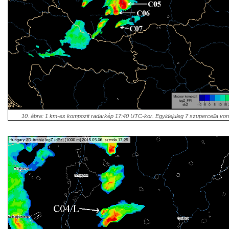
10. ábra: 1 km-es kompozit radarkép 17:40 UTC-kor. Egyidejuleg 7 szupercella von