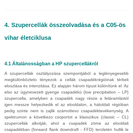
4. Szupercellák összeolvadása és a
C05-ös
vihar életciklusa
4.1 Általánosságban a HP szupercellákról
A szupercellák osztályozása szempontjából a leglényegesebb
megkülönbözteto tényezok a cellák csapadékrégióinak térbeli
eloszlása és intenzitása. Ez alapján három típust különítünk el. Az
elso az úgynevezett gyenge csapadékú (low precipitation – LP)
szupercella, amelyben a csapadék nagy része a feláramlástól
igen messze helyezkedik el az elooldalon, a hátoldali régióban
pedig szinte nem is zajlik számottevo csapadéktevékenység. A
spektrumon a következo csoportot a klasszikus (classic – CL)
szupercellák alkotják, ahol a csapadék zöme az elooldali
csapadékban (forward flank downdraft - FFD) területén hullik le