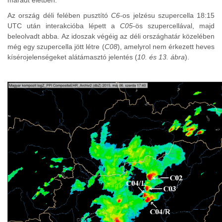
maradt életben.
Az ország déli felében pusztító
C6
-os jelzésu szupercella 18:15
UTC után interakcióba lépett a
C05
-ös szupercellával, majd
beleolvadt abba. Az idoszak végéig az déli országhatár közelében
még egy szupercella jött létre (
C08
), amelyrol nem érkezett heves
kísérojelenségeket alátámasztó jelentés (
10. és 13. ábra
).