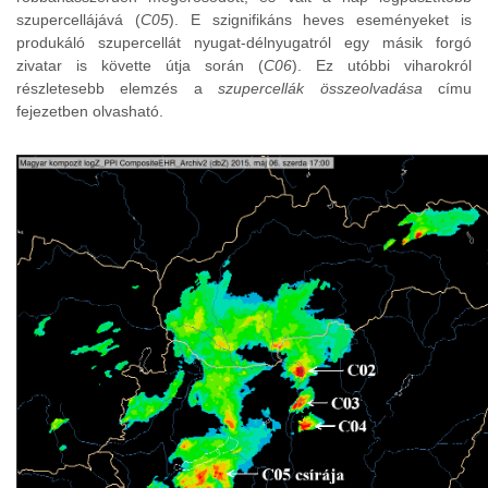
szupercellájává (
C05
). E szignifikáns heves eseményeket is
produkáló szupercellát nyugat-délnyugatról egy másik forgó
zivatar is követte útja során (
C06
). Ez utóbbi viharokról
részletesebb elemzés a
szupercellák összeolvadása
címu
fejezetben olvasható.