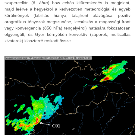
szupercellán (
6. ábra
) bow echós kitüremkedés is megjelent,
majd leérve a hegyekrol a kedvezotlen meteorológiai és egyéb
körülmények (labilitás hiánya, talajfront alávágása, pozitív
orografikus tényezok megszunése, lecsúszás a magassági front
vagy konvergencia (850 hPa) tengelyérol) hatására fokozatosan
elgyengült, és Gyor környékén konvektív (záporok, multicellás
zivatarok) klaszterré roskadt össze.