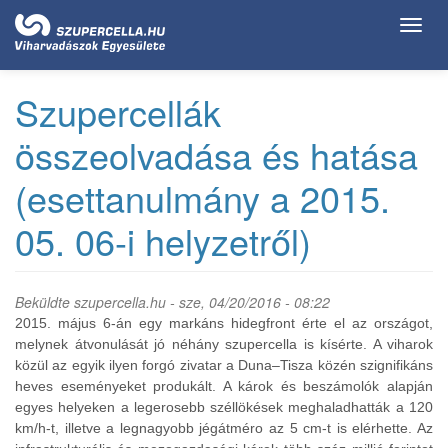
Ugrás
Toggl
a
navig
tartalomra
Szupercellák
összeolvadása és hatása
(esettanulmány a 2015.
05. 06-i helyzetről)
Beküldte
szupercella.hu
- sze, 04/20/2016 - 08:22
2015. május 6-án egy markáns hidegfront érte el az országot,
melynek átvonulását jó néhány szupercella is kísérte. A viharok
közül az egyik ilyen forgó zivatar a Duna–Tisza közén szignifikáns
heves eseményeket produkált. A károk és beszámolók alapján
egyes helyeken a legerosebb széllökések meghaladhatták a 120
km/h-t, illetve a legnagyobb jégátméro az 5 cm-t is elérhette. Az