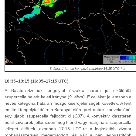
8. ábra: 1 km-es kompozit radarkép 16:35 UTC-kor.
18:35–19:15 (16:35–17:15 UTC)
A Balaton-Szolnok tengelytol északra három jól elkülönült
szupercella haladt keleti irányba (
9. ábra
). E cellákat jellemzoen a
heves kategória határán mozgó kísérojelenségek követték. A fent
említett tengelytol délre a Baranyát eléro prefrontális konvekcióból
egy újabb szupercella fejlodött ki (
C07
). A konvektív klaszteren
belüli zivatarok jellemzoen még hibrid vagy marginális szupercella
jelleget öltöttek, azonban 17:15 UTC-re a legkeletibb zivatar
robbanásszeruen megerosödött, és vált a nap legpusztítóbb