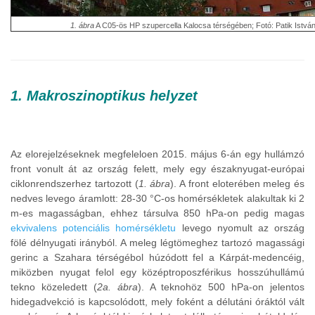
1. ábra
A C05-ös HP szupercella Kalocsa térségében; Fotó: Patik Istv
1. Makroszinoptikus helyzet
Az elorejelzéseknek megfeleloen 2015. május 6-án egy hullámzó
front vonult át az ország felett, mely egy északnyugat-európai
ciklonrendszerhez tartozott (
1. ábra
). A front eloterében meleg és
nedves levego áramlott: 28-30 °C-os homérsékletek alakultak ki 2
m-es magasságban, ehhez társulva 850 hPa-on pedig magas
ekvivalens potenciális homérsékletu
levego nyomult az ország
fölé délnyugati irányból. A meleg légtömeghez tartozó magassági
gerinc a Szahara térségébol húzódott fel a Kárpát-medencéig,
miközben nyugat felol egy középtroposzférikus hosszúhullámú
tekno közeledett (
2a. ábra
). A teknohöz 500 hPa-on jelentos
hidegadvekció is kapcsolódott, mely foként a délutáni óráktól vált