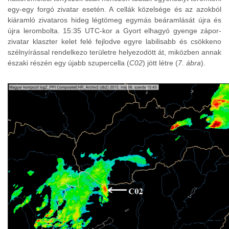
egy-egy forgó zivatar esetén. A cellák közelsége és az azokból
kiáramló zivataros hideg légtömeg egymás beáramlását újra és
újra lerombolta. 15:35 UTC-kor a Gyort elhagyó gyenge zápor-
zivatar klaszter kelet felé fejlodve egyre labilisabb és csökkeno
szélnyírással rendelkezo területre helyezodött át, miközben annak
északi részén egy újabb szupercella (
C02
) jött létre (
7. ábra
).