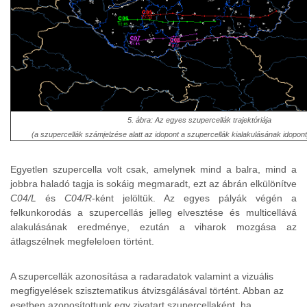
5. ábra: Az egyes szupercellák trajektóriája
(a szupercellák számjelzése alatt az idopont a szupercellák kialakulásának idopontj
Egyetlen szupercella volt csak, amelynek mind a balra, mind a
jobbra haladó tagja is sokáig megmaradt, ezt az ábrán elkülönítve
C04/L
és
C04/R
-ként jelöltük. Az egyes pályák végén a
felkunkorodás a szupercellás jelleg elvesztése és multicellává
alakulásának eredménye, ezután a viharok mozgása az
átlagszélnek megfeleloen történt.
A szupercellák azonosítása a radaradatok valamint a vizuális
megfigyelések szisztematikus átvizsgálásával történt. Abban az
esetben azonosítottunk egy zivatart szupercellaként, ha