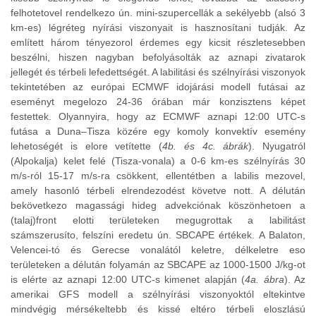
felhotetovel rendelkezo ún. mini-szupercellák a sekélyebb (alsó 3
km-es) légréteg nyírási viszonyait is hasznosítani tudják. Az
említett három tényezorol érdemes egy kicsit részletesebben
beszélni, hiszen nagyban befolyásolták az aznapi zivatarok
jellegét és térbeli lefedettségét. A labilitási és szélnyírási viszonyok
tekintetében az európai ECMWF idojárási modell futásai az
eseményt megelozo 24-36 órában már konzisztens képet
festettek. Olyannyira, hogy az ECMWF aznapi 12:00 UTC-s
futása a Duna–Tisza közére egy komoly konvektív esemény
lehetoségét is elore vetítette (
4b. és 4c. ábrák
). Nyugatról
(Alpokalja) kelet felé (Tisza-vonala) a 0-6 km-es szélnyírás 30
m/s-ról 15-17 m/s-ra csökkent, ellentétben a labilis mezovel,
amely hasonló térbeli elrendezodést követve nott. A délután
bekövetkezo magassági hideg advekciónak köszönhetoen a
(talaj)front elotti területeken megugrottak a labilitást
számszerusíto, felszíni eredetu ún. SBCAPE értékek. A Balaton,
Velencei-tó és Gerecse vonalától keletre, délkeletre eso
területeken a délután folyamán az SBCAPE az 1000-1500 J/kg-ot
is elérte az aznapi 12:00 UTC-s kimenet alapján (
4a. ábra
). Az
amerikai GFS modell a szélnyírási viszonyoktól eltekintve
mindvégig mérsékeltebb és kissé eltéro térbeli eloszlású