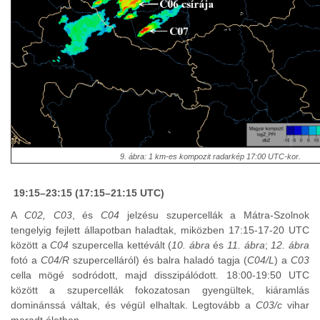
9. ábra: 1 km-es kompozit radarkép 17:00 UTC-kor.
19:15–23:15 (17:15–21:15 UTC)
A
C02, C03
, és
C04
jelzésu szupercellák a Mátra-Szolnok
tengelyig fejlett állapotban haladtak, miközben 17:15-17-20 UTC
között a
C04
szupercella kettévált (
10. ábra
és
11. ábra
;
12. ábra
fotó a
C04/R
szupercelláról) és balra haladó tagja (
C04/L
) a
C03
cella mögé sodródott, majd disszipálódott. 18:00-19:50 UTC
között a szupercellák fokozatosan gyengültek, kiáramlás
dominánssá váltak, és végül elhaltak. Legtovább a
C03/c
vihar