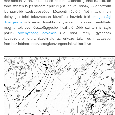
markánssá. A hazánktól kissé keletre található gerinc hátoldalán
több szinten is jet stream épült ki (
2b. és 2c. ábrák
). A jet stream
legnagyobb szélsebességu, központi régióját (jet mag), mely
délnyugat felol fokozatosan közelített hazánk felé,
magassági
divergencia
is kísérte. További nagytérségu hatásként említheto
meg a teknovel összefüggésbe hozható több szinten is zajló
pozitív
örvényességi advekció
(
2d. ábra
), mely ugyancsak
kedvezett a feláramlásoknak, az érkezo talaj- és magassági
fronthoz kötheto nedvességkonvergenciákkal karöltve.