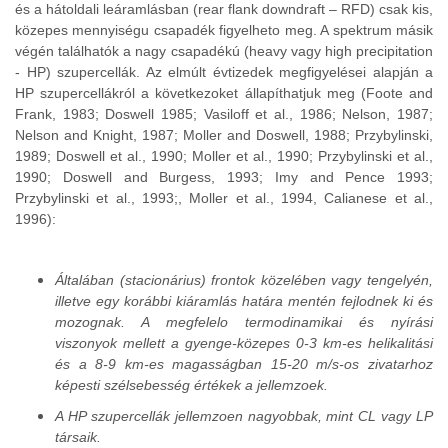
és a hátoldali leáramlásban (rear flank downdraft – RFD) csak kis,
közepes mennyiségu csapadék figyelheto meg. A spektrum másik
végén találhatók a nagy csapadékú (heavy vagy high precipitation
- HP) szupercellák. Az elmúlt évtizedek megfigyelései alapján a
HP szupercellákról a következoket állapíthatjuk meg (Foote and
Frank, 1983; Doswell 1985; Vasiloff et al., 1986; Nelson, 1987;
Nelson and Knight, 1987; Moller and Doswell, 1988; Przybylinski,
1989; Doswell et al., 1990; Moller et al., 1990; Przybylinski et al.,
1990; Doswell and Burgess, 1993; Imy and Pence 1993;
Przybylinski et al., 1993;, Moller et al., 1994, Calianese et al.,
1996):
Általában (stacionárius) frontok közelében vagy tengelyén,
illetve egy korábbi kiáramlás határa mentén fejlodnek ki és
mozognak. A megfelelo termodinamikai és nyírási
viszonyok mellett a gyenge-közepes 0-3 km-es helikalitási
és a 8-9 km-es magasságban 15-20 m/s-os zivatarhoz
képesti szélsebesség értékek a jellemzoek.
A HP szupercellák jellemzoen nagyobbak, mint CL vagy LP
társaik.