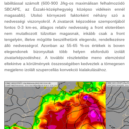
labilitással számolt (600-900 J/kg-os maximálisan felhalmozódó
SBCAPE, az Északi-középhegység középso vidékein ennél
magasabb). Utolsó környezeti faktorként néhány szó a
nedvességi viszonyokról. A zivatarok képzodése szempontjából
fontos 0-3 km-es, átlagos relatív nedvesség a front eloterében
nem mutatkozott túlzottan magasnak, inkább csak a front
tengelyén, illetve mögötte beszélhetünk elegendo, rendelkezésre
álló nedvességrol. Azonban az 55-65 %-os értékek is boven
elegendonek bizonyultak több helyen eloforduló izolált
zivatarképzodéshez. A további részletekbe meno elemzéstol
eltekintve a körülmények összességében kedveztek a tömegesen
megjeleno izolált szupercellás konvekció kialakulásához.