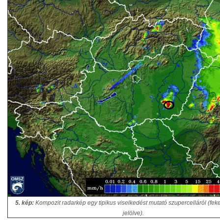
5. kép:
Kompozit radarkép egy tipikus viselkedést mutató szupercelláról (feke
jelölve).