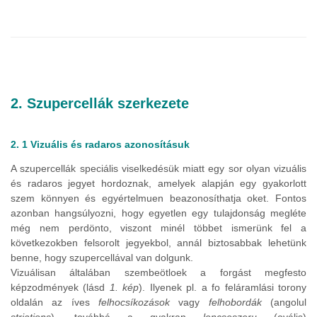
2. Szupercellák szerkezete
2. 1 Vizuális és radaros azonosításuk
A szupercellák speciális viselkedésük miatt egy sor olyan vizuális
és radaros jegyet hordoznak, amelyek alapján egy gyakorlott
szem könnyen és egyértelmuen beazonosíthatja oket. Fontos
azonban hangsúlyozni, hogy egyetlen egy tulajdonság megléte
még nem perdönto, viszont minél többet ismerünk fel a
következokben felsorolt jegyekbol, annál biztosabbak lehetünk
benne, hogy szupercellával van dolgunk.
Vizuálisan általában szembeötloek a forgást megfesto
képzodmények (lásd
1. kép
). Ilyenek pl. a fo feláramlási torony
oldalán az íves
felhocsíkozások
vagy
felhobordák
(angolul