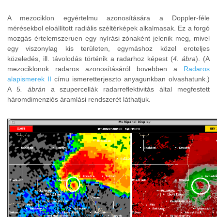
A mezociklon egyértelmu azonosítására a Doppler-féle
mérésekbol eloállított radiális széltérképek alkalmasak. Ez a forgó
mozgás értelemszeruen egy nyírási zónaként jelenik meg, mivel
egy viszonylag kis területen, egymáshoz közel eroteljes
közeledés, ill. távolodás történik a radarhoz képest (
4. ábra
). (A
mezociklonok radaros azonosításáról bovebben a
Radaros
alapismerek II
címu ismeretterjeszto anyagunkban olvashatunk.)
A
5. ábrán
a szupercellák radarreflektivitás által megfestett
háromdimenziós áramlási rendszerét láthatjuk.