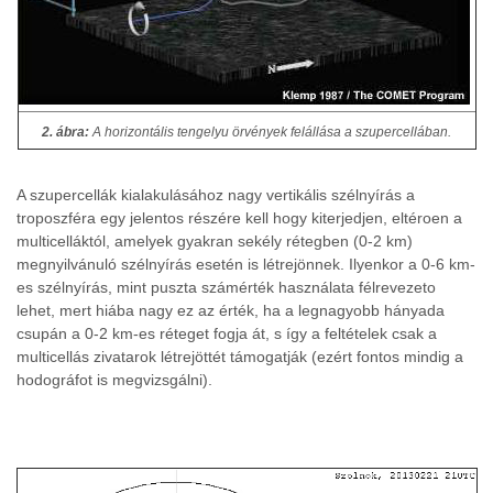
2. ábra:
A horizontális tengelyu örvények felállása a szupercellában.
A szupercellák kialakulásához nagy vertikális szélnyírás a
troposzféra egy jelentos részére kell hogy kiterjedjen, eltéroen a
multicelláktól, amelyek gyakran sekély rétegben (0-2 km)
megnyilvánuló szélnyírás esetén is létrejönnek. Ilyenkor a 0-6 km-
es szélnyírás, mint puszta számérték használata félrevezeto
lehet, mert hiába nagy ez az érték, ha a legnagyobb hányada
csupán a 0-2 km-es réteget fogja át, s így a feltételek csak a
multicellás zivatarok létrejöttét támogatják (ezért fontos mindig a
hodográfot is megvizsgálni).