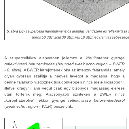
5. ábra
Egy
szupercella háromdimenziós áramlási rendszere és reflektivitása
(piros 50 dBz; zöld 30 dBz; kék 10 dBz; légáramlás sebessége
A szupercellákra alapvetoen jellemzo a
körülhatárolt gyenge
reflektivitású betüremkedés
(
bounded weak echo region
–
BWER
- 6. ábra).
A BWER létrejöttének oka az intenzív feláramlás, amely
olyan gyorsan szállítja a nedves levegot a magasba, hogy a
benne található vízgoznek tulajdonképpen nincs ideje kicsapódni,
illetve kifagyni, ami végül csak egy bizonyos magasság elérése
után történik meg. Alacsonyabb szinteken a BWER nincs
„körbehatárolva”, ekkor
gyenge reflektivitású betüremkedésrol
(
weak echo region - WER
) beszélünk.