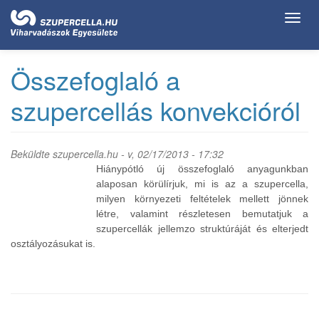
Ugrás
Toggl
a
navig
tartalomra
Összefoglaló a
szupercellás konvekcióról
Beküldte
szupercella.hu
- v, 02/17/2013 - 17:32
Hiánypótló új összefoglaló anyagunkban
alaposan körülírjuk, mi is az a szupercella,
milyen környezeti feltételek mellett jönnek
létre, valamint részletesen bemutatjuk a
szupercellák jellemzo struktúráját és elterjedt
osztályozásukat is.