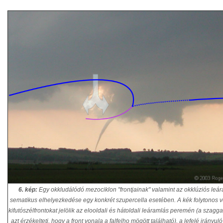
6. kép:
Egy okkludálódó mezociklon "frontjainak" valamint az okklúziós leá
sematikus elhelyezkedése egy konkrét szupercella esetében. A kék folytonos 
kifutószélfrontokat jelölik az elooldali és hátoldali leáramlás peremén (a szagga
azt érzékelteti, hogy a front vonala a falfelho mögött található), a lefelé irányul