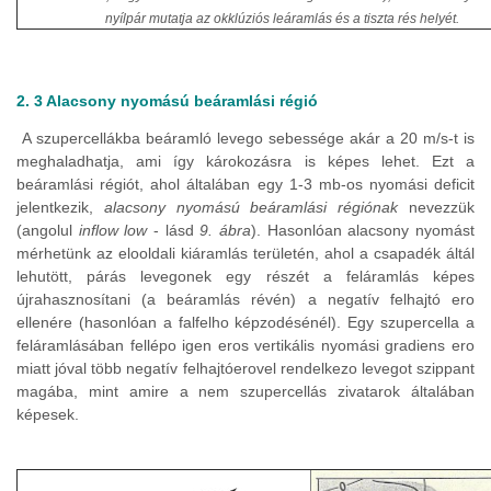
nyílpár mutatja az okklúziós leáramlás és a tiszta rés helyét.
2. 3 Alacsony nyomású beáramlási régió
A szupercellákba beáramló levego sebessége akár a 20 m/s-t is
meghaladhatja, ami így károkozásra is képes lehet. Ezt a
beáramlási régiót, ahol általában egy 1-3 mb-os nyomási deficit
jelentkezik,
alacsony nyomású beáramlási régiónak
nevezzük
(angolul
inflow low
- lásd
9. ábra
). Hasonlóan alacsony nyomást
mérhetünk az elooldali kiáramlás területén, ahol a csapadék áltál
lehutött, párás levegonek egy részét a feláramlás képes
újrahasznosítani (a beáramlás révén) a negatív felhajtó ero
ellenére (hasonlóan a falfelho képzodésénél). Egy szupercella a
feláramlásában fellépo igen eros vertikális nyomási gradiens ero
miatt jóval több negatív felhajtóerovel rendelkezo levegot szippant
magába, mint amire a nem szupercellás zivatarok általában
képesek.