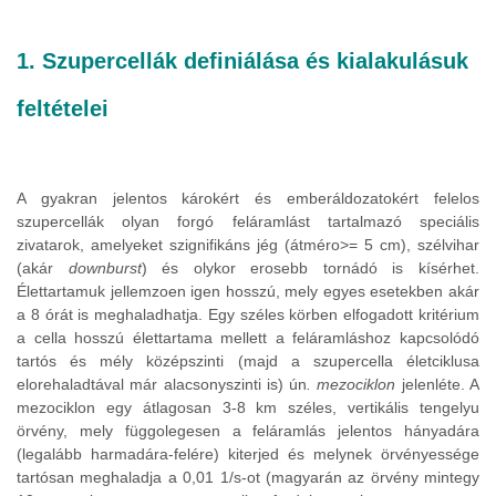
1. Szupercellák definiálása és kialakulásuk
feltételei
A gyakran jelentos károkért és emberáldozatokért felelos
szupercellák olyan forgó feláramlást tartalmazó speciális
zivatarok, amelyeket szignifikáns jég (átméro>= 5 cm), szélvihar
(akár
downburst
) és olykor erosebb tornádó is kísérhet.
Élettartamuk jellemzoen igen hosszú, mely egyes esetekben akár
a 8 órát is meghaladhatja. Egy széles körben elfogadott kritérium
a cella hosszú élettartama mellett a feláramláshoz kapcsolódó
tartós és mély középszinti (majd a szupercella életciklusa
elorehaladtával már alacsonyszinti is) ún
. mezociklon
jelenléte. A
mezociklon egy átlagosan 3-8 km széles, vertikális tengelyu
örvény, mely függolegesen a feláramlás jelentos hányadára
(legalább harmadára-felére) kiterjed és melynek örvényessége
tartósan meghaladja a 0,01 1/s-ot (magyarán az örvény mintegy