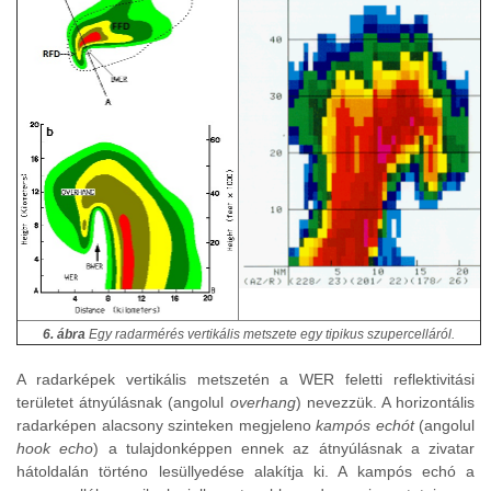
6. ábra
Egy radarmérés vertikális metszete egy tipikus szupercelláról.
A radarképek vertikális metszetén a WER feletti reflektivitási
területet átnyúlásnak (angolul
overhang
) nevezzük. A horizontális
radarképen alacsony szinteken megjeleno
kampós echót
(angolul
hook echo
) a tulajdonképpen ennek az átnyúlásnak a zivatar
hátoldalán történo lesüllyedése alakítja ki. A kampós echó a