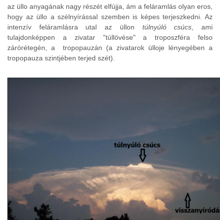
az üllo anyagának nagy részét elfújja, ám a feláramlás olyan eros,
hogy az üllo a szélnyírással szemben is képes terjeszkedni. Az
intenzív feláramlásra utal az üllon
túlnyúló csúcs
, ami
tulajdonképpen a zivatar "túllövése" a troposzféra felso
zárórétegén, a tropopauzán (a zivatarok ülloje lényegében a
tropopauza szintjében terjed szét).