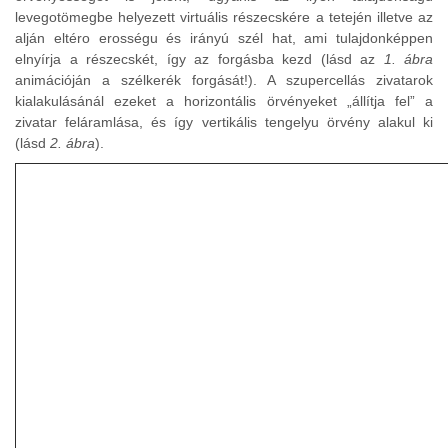
levegotömegbe helyezett virtuális részecskére a tetején illetve az
alján eltéro erosségu és irányú szél hat, ami tulajdonképpen
elnyírja a részecskét, így az forgásba kezd (lásd az
1. ábra
animációján a szélkerék forgását!). A szupercellás zivatarok
kialakulásánál ezeket a horizontális örvényeket „állítja fel” a
zivatar feláramlása, és így vertikális tengelyu örvény alakul ki
(lásd
2. ábra
).