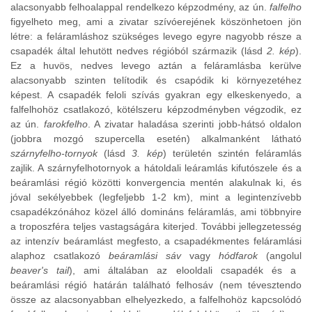
alacsonyabb felhoalappal rendelkezo képzodmény, az ún.
falfelho
figyelheto meg, ami a zivatar szívóerejének köszönhetoen jön
létre: a feláramláshoz szükséges levego egyre nagyobb része a
csapadék által lehutött nedves régióból származik (lásd
2. kép
).
Ez a huvös, nedves levego aztán a feláramlásba kerülve
alacsonyabb szinten telítodik és csapódik ki környezetéhez
képest. A csapadék feloli szívás gyakran egy elkeskenyedo, a
falfelhohöz csatlakozó, kötélszeru képzodményben végzodik, ez
az ún.
farokfelho
. A zivatar haladása szerinti jobb-hátsó oldalon
(jobbra mozgó szupercella esetén) alkalmanként látható
szárnyfelho-tornyok
(lásd
3. kép
) területén szintén feláramlás
zajlik. A szárnyfelhotornyok a hátoldali leáramlás kifutószele és a
beáramlási régió közötti konvergencia mentén alakulnak ki, és
jóval sekélyebbek (legfeljebb 1-2 km), mint a legintenzívebb
csapadékzónához közel álló domináns feláramlás, ami többnyire
a troposzféra teljes vastagságára kiterjed. További jellegzetesség
az intenzív beáramlást megfesto, a csapadékmentes feláramlási
alaphoz csatlakozó
beáramlási sáv
vagy
hódfarok
(angolul
beaver's tail
), ami általában az elooldali csapadék és a
beáramlási régió határán található felhosáv (nem tévesztendo
össze az alacsonyabban elhelyezkedo, a falfelhohöz kapcsolódó