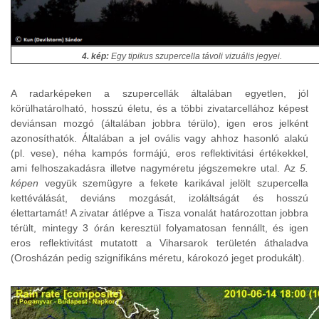
4. kép:
Egy tipikus szupercella távoli vizuális jegyei.
A radarképeken a szupercellák általában egyetlen, jól
körülhatárolható, hosszú életu, és a többi zivatarcellához képest
deviánsan mozgó (általában jobbra térülo), igen eros jelként
azonosíthatók. Általában a jel ovális vagy ahhoz hasonló alakú
(pl. vese), néha kampós formájú, eros reflektivitási értékekkel,
ami felhoszakadásra illetve nagyméretu jégszemekre utal. Az
5.
képen
vegyük szemügyre a fekete karikával jelölt szupercella
kettéválását, deviáns mozgását, izoláltságát és hosszú
élettartamát! A zivatar átlépve a Tisza vonalát határozottan jobbra
térült, mintegy 3 órán keresztül folyamatosan fennállt, és igen
eros reflektivitást mutatott a Viharsarok területén áthaladva
(Orosházán pedig szignifikáns méretu, károkozó jeget produkált).