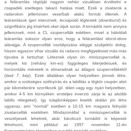
a feláramlás régióját nagyon nehéz vizuálisan érzékelni e
csapadék esetleges takaró hatása miatt. Ezek a zivatarok a
radarokon jellemzoen vese/bab alakú formát öltenek. A
leáramlások igen intenzívek,
lecsapódó légtestek
(
downburst
) és
szignifikáns jég kísérheti oket útjuk során. A tornádók nem annyira
jellemzoek, mint a CL szupercellák estében, mivel a hátoldali
leáramlás sokszor olyan eros, hogy a feláramlást idorol-idore
alávágja. A szupercellák osztályozása eléggé szubjektív dolog,
hiszen egyazon vihar vizuális és radaros megfigyeléssel más-más
típusba is tartozhat. Léteznek olyan ún.
miniszupercellák
is,
melyek kis (néhány km-es) függoleges kiterjedésuek, és
horizontális méreteik is elmaradnak az átlagos szupercellákétól
(lásd
7. kép
). Ezek általában olyan helyzetben jönnek létre,
amikor a szükséges szélnyírás és a labilitás a légkör csupán alsó
pár kilométerére szorítkozik (pl. télen vagy egy nyári helyzetben,
amikor 4-5 km környékén eroteljes inverzió zárja le az alsóbb
labilis rétegeket), így tulajdonképpen kisebb skálán jön létre
ugyanaz, ami "normál" esetben a 10-15 km magasra felnyúló
zivatarcellák esetében. Mindazonáltal a miniszupercellák is
veszélyesek lehetnek, akár károkozó tornádót is képesek
létrehozni, mint például az 1997. november 11-én
Kunszentmárton térségében pusztító tornádó esetében.