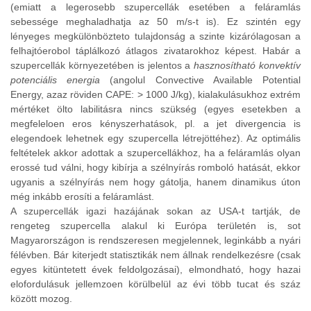
(emiatt a legerosebb szupercellák esetében a feláramlás
sebessége meghaladhatja az 50 m/s-t is). Ez szintén egy
lényeges megkülönbözteto tulajdonság a szinte kizárólagosan a
felhajtóerobol táplálkozó átlagos zivatarokhoz képest. Habár a
szupercellák környezetében is jelentos a
hasznosítható konvektív
potenciális energia
(angolul Convective Available Potential
Energy, azaz röviden CAPE: > 1000 J/kg), kialakulásukhoz extrém
mértéket ölto labilitásra nincs szükség (egyes esetekben a
megfeleloen eros kényszerhatások, pl. a jet divergencia is
elegendoek lehetnek egy szupercella létrejöttéhez). Az optimális
feltételek akkor adottak a szupercellákhoz, ha a feláramlás olyan
erossé tud válni, hogy kibírja a szélnyírás romboló hatását, ekkor
ugyanis a szélnyírás nem hogy gátolja, hanem dinamikus úton
még inkább erosíti a feláramlást.
A szupercellák igazi hazájának sokan az USA-t tartják, de
rengeteg szupercella alakul ki Európa területén is, sot
Magyarországon is rendszeresen megjelennek, leginkább a nyári
félévben. Bár kiterjedt statisztikák nem állnak rendelkezésre (csak
egyes kitüntetett évek feldolgozásai), elmondható, hogy hazai
elofordulásuk jellemzoen körülbelül az évi több tucat és száz
között mozog.