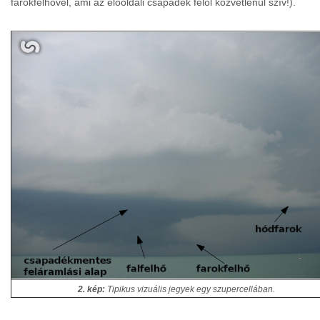
farokfelhovel, ami az elooldali csapadék felol közvetlenül szív!).
2. kép:
Tipikus vizuális jegyek egy szupercellában.