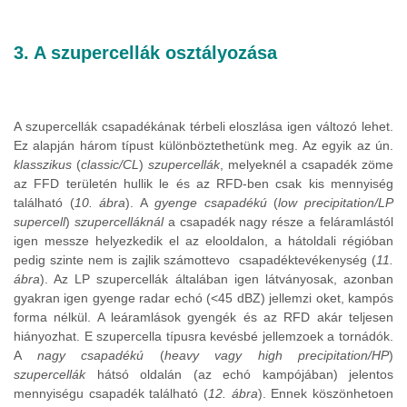
3. A szupercellák osztályozása
A szupercellák csapadékának térbeli eloszlása igen változó lehet.
Ez alapján három típust különböztethetünk meg. Az egyik az ún.
klasszikus
(
classic/CL
)
szupercellák
, melyeknél a csapadék zöme
az FFD területén hullik le és az RFD-ben csak kis mennyiség
található (
10. ábra
). A
gyenge csapadékú
(
low precipitation/LP
supercell
)
szupercelláknál
a csapadék nagy része a feláramlástól
igen messze helyezkedik el az elooldalon, a hátoldali régióban
pedig szinte nem is zajlik számottevo csapadéktevékenység (
11.
ábra
). Az LP szupercellák általában igen látványosak, azonban
gyakran igen gyenge radar echó (<45 dBZ) jellemzi oket, kampós
forma nélkül. A leáramlások gyengék és az RFD akár teljesen
hiányozhat. E szupercella típusra kevésbé jellemzoek a tornádók.
A
nagy csapadékú
(
heavy vagy high precipitation/HP
)
szupercellák
hátsó oldalán (az echó kampójában) jelentos
mennyiségu csapadék található (
12. ábra
). Ennek köszönhetoen