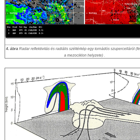
4. ábra
Radar reflektivitás és radiális széltérkép egy tornádós szupercelláról (
a mezociklon helyzete) .