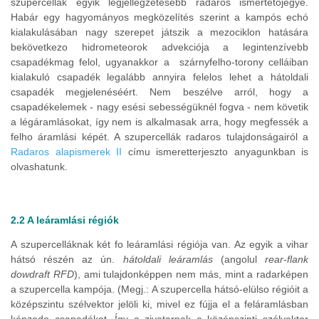
szupercellák egyik legjellegzetesebb radaros ismertetojegye.
Habár egy hagyományos megközelítés szerint a kampós echó
kialakulásában nagy szerepet játszik a mezociklon hatására
bekövetkezo hidrometeorok advekciója a legintenzívebb
csapadékmag felol, ugyanakkor a szárnyfelho-torony celláiban
kialakuló csapadék legalább annyira felelos lehet a hátoldali
csapadék megjelenéséért. Nem beszélve arról, hogy a
csapadékelemek - nagy esési sebességüknél fogva - nem követik
a légáramlásokat, így nem is alkalmasak arra, hogy megfessék a
felho áramlási képét. A szupercellák radaros tulajdonságairól a
Radaros alapismerek II
címu ismeretterjeszto anyagunkban is
olvashatunk.
2.2 A leáramlási régiók
A szupercelláknak két fo leáramlási régiója van. Az egyik a vihar
hátsó részén az ún.
hátoldali leáramlás
(angolul
rear-flank
dowdraft RFD
), ami tulajdonképpen nem más, mint a radarképen
a szupercella kampója. (Megj.: A szupercella hátsó-elülso régióit a
középszintu szélvektor jelöli ki, mivel ez fújja el a feláramlásban