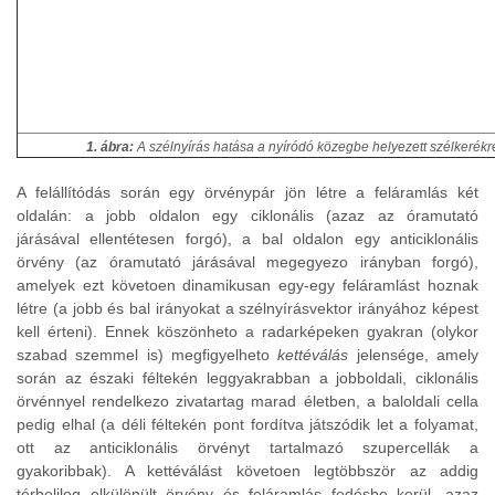
1. ábra:
A szélnyírás hatása a nyíródó közegbe helyezett szélkerékr
A felállítódás során egy örvénypár jön létre a feláramlás két
oldalán: a jobb oldalon egy ciklonális (azaz az óramutató
járásával ellentétesen forgó), a bal oldalon egy anticiklonális
örvény (az óramutató járásával megegyezo irányban forgó),
amelyek ezt követoen dinamikusan egy-egy feláramlást hoznak
létre (a jobb és bal irányokat a szélnyírásvektor irányához képest
kell érteni). Ennek köszönheto a radarképeken gyakran (olykor
szabad szemmel is) megfigyelheto
kettéválás
jelensége, amely
során az északi féltekén leggyakrabban a jobboldali, ciklonális
örvénnyel rendelkezo zivatartag marad életben, a baloldali cella
pedig elhal (a déli féltekén pont fordítva játszódik let a folyamat,
ott az anticiklonális örvényt tartalmazó szupercellák a
gyakoribbak). A kettéválást követoen legtöbbször az addig
térbelileg elkülönült örvény és feláramlás fedésbe kerül, azaz