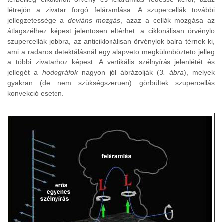
létrejön a zivatar forgó feláramlása. A szupercellák további
jellegzetessége a
deviáns mozgás
, azaz a cellák mozgása az
átlagszélhez képest jelentosen eltérhet: a ciklonálisan örvénylo
szupercellák jobbra, az anticiklonálisan örvénylok balra térnek ki,
ami a radaros detektálásnál egy alapveto megkülönbözteto jelleg
a többi zivatarhoz képest. A vertikális szélnyírás jelenlétét és
jellegét a
hodográfok
nagyon jól ábrázolják (
3. ábra
), melyek
gyakran (de nem szükségszeruen) görbültek szupercellás
konvekció esetén.