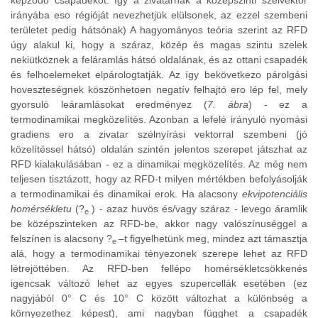
képzodo csapadékot. Így a zivatarnak a középszinti szélvektor
irányába eso régióját nevezhetjük elülsonek, az ezzel szembeni
területet pedig hátsónak) A hagyományos teória szerint az RFD
úgy alakul ki, hogy a száraz, közép és magas szintu szelek
nekiütköznek a feláramlás hátsó oldalának, és az ottani csapadék
és felhoelemeket elpárologtatják. Az így bekövetkezo párolgási
hoveszteségnek köszönhetoen negatív felhajtó ero lép fel, mely
gyorsuló leáramlásokat eredményez (
7. ábra
) - ez a
termodinamikai megközelítés. Azonban a lefelé irányuló nyomási
gradiens ero a zivatar szélnyírási vektorral szembeni (jó
közelítéssel hátsó) oldalán szintén jelentos szerepet játszhat az
RFD kialakulásában - ez a dinamikai megközelítés. Az még nem
teljesen tisztázott, hogy az RFD-t milyen mértékben befolyásolják
a termodinamikai és dinamikai erok. Ha alacsony
ekvipotenciális
homérsékletu
(?
) - azaz huvös és/vagy száraz - levego áramlik
e
be középszinteken az RFD-be, akkor nagy valószínuséggel a
felszínen is alacsony ?
–t figyelhetünk meg, mindez azt támasztja
e
alá, hogy a termodinamikai tényezonek szerepe lehet az RFD
létrejöttében. Az RFD-ben fellépo homérsékletcsökkenés
igencsak változó lehet az egyes szupercellák esetében (ez
nagyjából 0° C és 10° C között változhat a különbség a
környezethez képest), ami nagyban függhet a csapadék