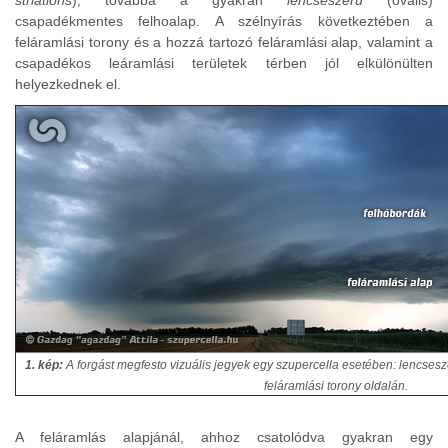
striations
), továbbá a gyakran
lencseszeru
(ovális)
csapadékmentes felhoalap. A szélnyírás következtében a
feláramlási torony és a hozzá tartozó feláramlási alap, valamint a
csapadékos leáramlási területek térben jól elkülönülten
helyezkednek el.
1. kép:
A forgást megfesto vizuális jegyek egy szupercella esetében: lencsesz
feláramlási torony oldalán.
A feláramlás alapjánál, ahhoz csatolódva gyakran egy