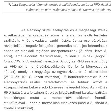
7. ábra
Szupercella háromdimenziós áramlási rendszere és az RFD kialakulás
feláramlás (d, new U) létrejötte (Lemon és Doswell nyomán 197
Az alacsony szintu szélnyírás és a magassági szelek
következtében a csapadék zöme a feláramlás elotti területre
szállítódik. A jég olvadása, szublimációja és az eso párolgása
révén fellépo negatív felhajtóero generálta eroteljes leáramlások
ebben az elooldali régióban összpontosulnak (
7. ábra
illetve
8.
ábra
), amit
elooldali leáramlásnak
, röviden FFD-nek (angolul
forward flank downdraft
) nevezünk. Ahogy az RFD esetében, úgy
az FFD-nél is homérsékletcsökkenés lép fel (a környezethez
képest), amelynek nagysága az egyes zivataroknál eltéro lehet
(2° C és 10° C között változhat). E homérsékletdeficit is az
alacsonyszintu relatív páratartalomtól és többek között a
középszinteken bekeveredo környezet levegotol függ. Az FFD és
RFD hatására a felszínen létrejövo kifutószélfront karakterisztikája
hasonlóságot mutat a mérsékeltövi ciklonok frontális
struktúrájával - innen a mezociklon elnevezés (lásd a
8. ábrán
a
frontális struktúrát).