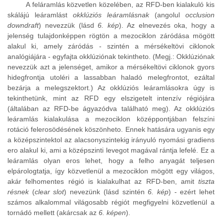
A feláramlás közvetlen közelében, az RFD-ben kialakuló kis
skálájú leáramlást
okklúziós leáramlásnak
(angolul
occlusion
downdraft
) nevezzük (lásd
6. kép
). Az elnevezés oka, hogy a
jelenség tulajdonképpen rögtön a mezociklon záródása mögött
alakul ki, amely záródás - szintén a mérsékeltövi ciklonok
analógiájára - egyfajta okklúziónak tekintheto. (Megj.: Okklúziónak
nevezzük azt a jelenséget, amikor a mérsékeltövi ciklonok gyors
hidegfrontja utoléri a lassabban haladó melegfrontot, ezáltal
bezárja a melegszektort.) Az okklúziós leáramlásokra úgy is
tekinthetünk, mint az RFD egy elszigetelt intenzív régiójára
(általában az RFD-be ágyazódva található meg). Az okklúziós
leáramlás kialakulása a mezociklon középpontjában felszíni
rotáció felerosödésének köszönheto. Ennek hatására ugyanis egy
a középszintektol az alacsonyszintekig irányuló nyomási gradiens
ero alakul ki, ami a középszinti levegot magával rántja lefelé. Ez a
leáramlás olyan eros lehet, hogy a felho anyagát teljesen
elpárologtatja, így közvetlenül a mezociklon mögött egy világos,
akár felhomentes régió is kialakulhat az RFD-ben, amit
tiszta
résnek
(
clear slot
) nevezünk (lásd szintén
6. kép
) - ezért lehet
számos alkalommal világosabb régiót megfigyelni közvetlenül a
tornádó mellett (akárcsak az
6. képen
).