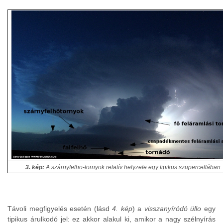
3. kép:
A szárnyfelho-tornyok relatív helyzete egy tipikus szupercellában.
Távoli megfigyelés esetén (lásd
4. kép
) a
visszanyíródó üllo
egy
tipikus árulkodó jel: ez akkor alakul ki, amikor a nagy szélnyírás