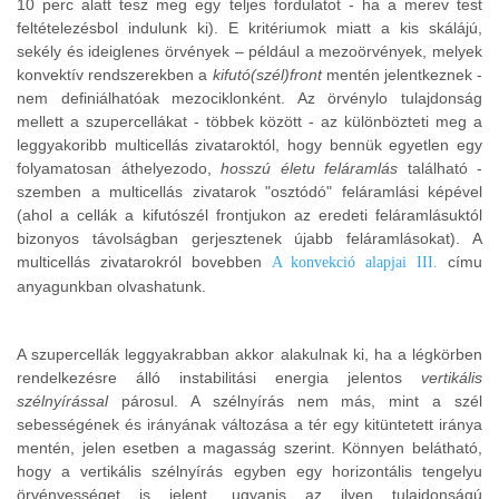
10 perc alatt tesz meg egy teljes fordulatot - ha a merev test
feltételezésbol indulunk ki). E kritériumok miatt a kis skálájú,
sekély és ideiglenes örvények – például a mezoörvények, melyek
konvektív rendszerekben a
kifutó(szél)front
mentén jelentkeznek -
nem definiálhatóak mezociklonként. Az örvénylo tulajdonság
mellett a szupercellákat - többek között - az különbözteti meg a
leggyakoribb multicellás zivataroktól, hogy bennük egyetlen egy
folyamatosan áthelyezodo,
hosszú életu feláramlás
található -
szemben a multicellás zivatarok "osztódó" feláramlási képével
(ahol a cellák a kifutószél frontjukon az eredeti feláramlásuktól
bizonyos távolságban gerjesztenek újabb feláramlásokat). A
multicellás zivatarokról bovebben
címu
A konvekció alapjai III.
anyagunkban olvashatunk.
A szupercellák leggyakrabban akkor alakulnak ki, ha a légkörben
rendelkezésre álló instabilitási energia jelentos
vertikális
szélnyírással
párosul. A szélnyírás nem más, mint a szél
sebességének és irányának változása a tér egy kitüntetett iránya
mentén, jelen esetben a magasság szerint. Könnyen belátható,
hogy a vertikális szélnyírás egyben egy horizontális tengelyu
örvényességet is jelent, ugyanis az ilyen tulajdonságú