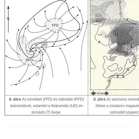
8. ábra
Az elooldali (FFD) és hátoldali (RFD)
9. ábra
Az alacsony nyomás
leáramlások, valamint a feláramlás (UD) és
illetve a zivataros magas
tornádó (T) helye.
szimulált szuperc