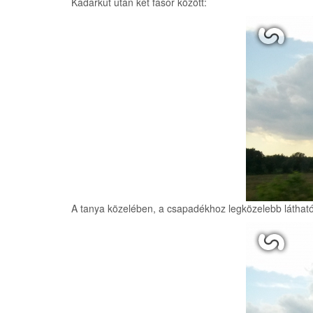
Kadarkút után két fasor között:
A tanya közelében, a csapadékhoz legközelebb látható