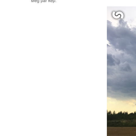
Még pár kép: