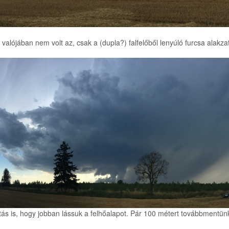
valójában nem volt az, csak a (dupla?) falfelőből lenyúló furcsa alakzat
látás is, hogy jobban lássuk a felhőalapot. Pár 100 métert továbbmentünk