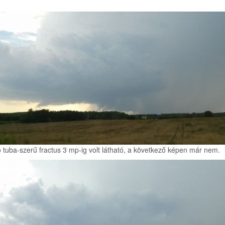
 tuba-szerű fractus 3 mp-ig volt látható, a következő képen már nem.