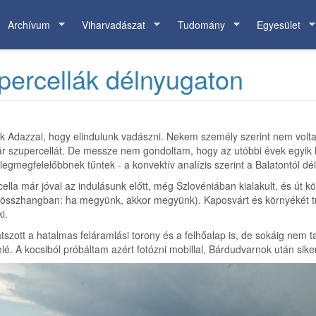
Archívum
Viharvadászat
Tudomány
Egyesület
percellák délnyugaton
nk Adazzal, hogy elindulunk vadászni. Nekem személy szerint nem volt
 pár szupercellát. De messze nem gondoltam, hogy az utóbbi évek egyik
legmegfelelőbbnek tűntek - a konvektív analízis szerint a Balatontól dé
cella már jóval az indulásunk előtt, még Szlovéniában kialakult, és út
 összhangban: ha megyünk, akkor megyünk). Kaposvárt és környékét tű
i.
átszott a hatalmas feláramlási torony és a felhőalap is, de sokáig nem 
lé. A kocsiból próbáltam azért fotózni mobillal, Bárdudvarnok után sik