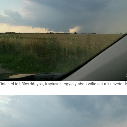
űntek el felhőfoszlányok, fractusok, egyfolytában változott a kinézete. Í