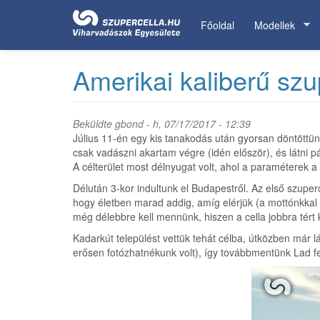
Ugrás
a
Főoldal
Modellek
tartalomra
Amerikai kaliberű szu
Beküldte
gbond
- h, 07/17/2017 - 12:39
Július 11-én egy kis tanakodás után gyorsan döntöttü
csak vadászni akartam végre (idén először), és látni
A célterület most délnyugat volt, ahol a paraméterek a 
Délután 3-kor indultunk el Budapestről. Az első szuper
hogy életben marad addig, amíg elérjük (a mottónkkal
még délebbre kell mennünk, hiszen a cella jobbra tért k
Kadarkút települést vettük tehát célba, útközben már l
erősen fotózhatnékunk volt), így továbbmentünk Lad fe