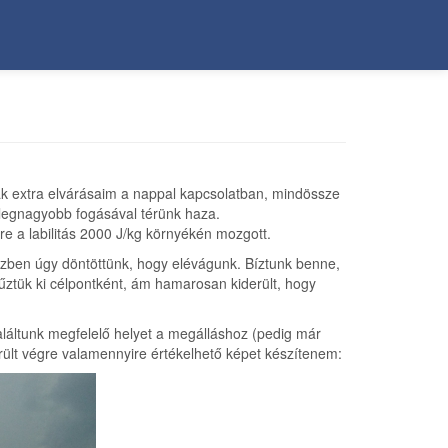
ak extra elvárásaim a nappal kapcsolatban, mindössze
 legnagyobb fogásával térünk haza.
lre a labilitás 2000 J/kg környékén mozgott.
 közben úgy döntöttünk, hogy elévágunk. Bíztunk benne,
ztük ki célpontként, ám hamarosan kiderült, hogy
találtunk megfelelő helyet a megálláshoz (pedig már
erült végre valamennyire értékelhető képet készítenem: