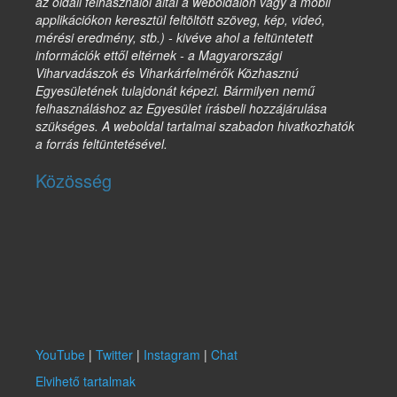
az oldali felhasználói által a weboldalon vagy a mobil
applikációkon keresztül feltöltött szöveg, kép, videó,
mérési eredmény, stb.) - kivéve ahol a feltüntetett
információk ettől eltérnek - a Magyarországi
Viharvadászok és Viharkárfelmérők Közhasznú
Egyesületének tulajdonát képezi. Bármilyen nemű
felhasználáshoz az Egyesület írásbeli hozzájárulása
szükséges. A weboldal tartalmai szabadon hivatkozhatók
a forrás feltüntetésével.
Közösség
YouTube
|
Twitter
|
Instagram
|
Chat
Elvihető tartalmak