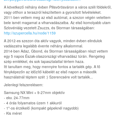
A következő néhány évben Pilisvörösváron a város széli földekről,
vagy otthon a teraszról készítettem a gyorsított felvételeket.
2011-ben vettem meg az első autómat, a szezon végén vetettem
bele ismét magamat a viharvadászatba. Az első komolyabb utam
Szlovéniáig vezetett Zsuzzs, és Storman társaságában:
http://szupercella.hu/node/1159
A 2012-es szezon óta aktív vagyok, minden évben elindulok
vadászatra legalább évente néhány alkalommal.
2014-ben Adaz, Gbond, és Storman társaságában részt vettem
egy 5 napos Észak-olaszországi viharvadász túrán. Rengeteg
szép emlékkel, és sok tapasztalattal tértem haza.
Itt tanultam meg, hogy mennyire fontos a tartalék gép. A fő
fényképezőn az időzítő kábelét az első napon a második
használatnál téptem szét :) Szerencsére volt tartalék...
Jelenlegi felszerelésem:
Samsung NX Mini + 9-27mm objektív
- ekv. 24-77mm
- 4 órás folyamatos üzem 1 akkuról
- 1"-os érzékelő (kompakt gépeknél nagyobb)
- Kis méret