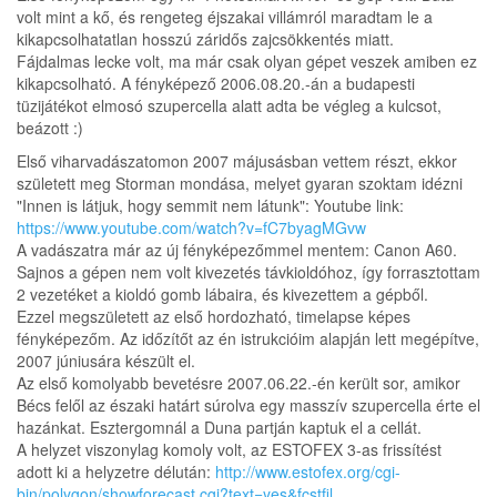
volt mint a kő, és rengeteg éjszakai villámról maradtam le a
kikapcsolhatatlan hosszú záridős zajcsökkentés miatt.
Fájdalmas lecke volt, ma már csak olyan gépet veszek amiben ez
kikapcsolható. A fényképező 2006.08.20.-án a budapesti
tüzijátékot elmosó szupercella alatt adta be végleg a kulcsot,
beázott :)
Első viharvadászatomon 2007 májusásban vettem részt, ekkor
született meg Storman mondása, melyet gyaran szoktam idézni
"Innen is látjuk, hogy semmit nem látunk": Youtube link:
https://www.youtube.com/watch?v=fC7byagMGvw
A vadászatra már az új fényképezőmmel mentem: Canon A60.
Sajnos a gépen nem volt kivezetés távkioldóhoz, így forrasztottam
2 vezetéket a kioldó gomb lábaira, és kivezettem a gépből.
Ezzel megszületett az első hordozható, timelapse képes
fényképezőm. Az időzítőt az én istrukcióim alapján lett megépítve,
2007 júniusára készült el.
Az első komolyabb bevetésre 2007.06.22.-én került sor, amikor
Bécs felől az északi határt súrolva egy masszív szupercella érte el
hazánkat. Esztergomnál a Duna partján kaptuk el a cellát.
A helyzet viszonylag komoly volt, az ESTOFEX 3-as frissítést
adott ki a helyzetre délután:
http://www.estofex.org/cgi-
bin/polygon/showforecast.cgi?text=yes&fcstfil...