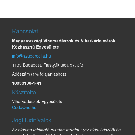
Kapcsolat
Magyarországi Viharvadászok és Viharkárfelmérők
Közhasznú Egyesülete
info@szupercella.hu
1139 Budapest, Fiastyúk utca 57. 3/3
Adószám (1% felajánláshoz)
18033108-1-41
Készítette
Viharvadászok Egyesülete
CodeOne.hu
Jogi tudnivalók
Az oldalon található minden tartalom (az oldal készítői és