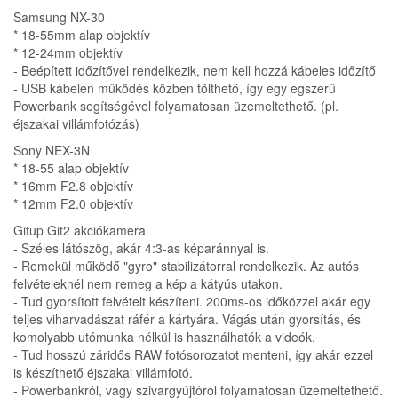
Samsung NX-30
* 18-55mm alap objektív
* 12-24mm objektív
- Beépített időzítővel rendelkezik, nem kell hozzá kábeles időzítő
- USB kábelen működés közben tölthető, így egy egszerű
Powerbank segítségével folyamatosan üzemeltethető. (pl.
éjszakai villámfotózás)
Sony NEX-3N
* 18-55 alap objektív
* 16mm F2.8 objektív
* 12mm F2.0 objektív
Gitup Git2 akciókamera
- Széles látószög, akár 4:3-as képaránnyal is.
- Remekül működő "gyro" stabilizátorral rendelkezik. Az autós
felvételeknél nem remeg a kép a kátyús utakon.
- Tud gyorsított felvételt készíteni. 200ms-os időközzel akár egy
teljes viharvadászat ráfér a kártyára. Vágás után gyorsítás, és
komolyabb utómunka nélkül is használhatók a videók.
- Tud hosszú záridős RAW fotósorozatot menteni, így akár ezzel
is készíthető éjszakai villámfotó.
- Powerbankról, vagy szivargyújtóról folyamatosan üzemeltethető.