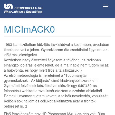
Ugrás
Toggl
a
navig
tartalomra
MICImACK0
1983-ban születtem időzítős távkioldóval a kezemben, óvodában
timelapse volt a jelem. Gyerekkorom óta csodálattal figyelem az
időjárási jeleségeket.
Kezdetben nagy élvezettel figyeltem a tévében, és rádióban
elhangzó időjárás jelentéseket, de a mai napig nem tudom mi az
a hajóvonta, és hogy miért tilos a találkozásuk :)
Az első meteorológia ismereteimet a "Tudománytár
gyermekeknek - Az időjárás" című kiadványból szereztem.
Gyorsított felvételek készítésével előszőr egy 640*480-as
felbontású webkamerával kísérleteztem a szobám ablakából.
Remekül nyomon tudtam követni a felhők növekedés, vonulását.
Kellően sok nejlont és celluxot alkalmazva akár a frontok
betörését is. :)
Első fényképezőm egy HP Photosmart M407-es gép volt. Buta