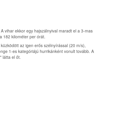
 A vihar ekkor egy hajszálnyival maradt el a 3-mas
a 182 kilométer per órát.
küzködött az igen erős szélnyírással (20 m/s),
nge 1-es kategóriájú hurrikánként vonult tovább. A
" látta el őt.