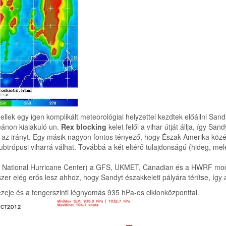
lek egy igen komplikált meteorológiai helyzettel kezdtek előállni S
eánon kialakuló un.
Rex blocking
kelet felől a vihar útját állja, így S
zi az irányt. Egy másik nagyon fontos tényező, hogy Észak-Amerika közé
trópusi viharrá válhat. Továbbá a két eltérő tulajdonságú (hideg, me
ational Hurricane Center) a GFS, UKMET, Canadian és a HWRF modellek 
er elég erős lesz ahhoz, hogy Sandyt északkeleti pályára térítse, így a
je és a tengerszinti légnyomás 935 hPa-os ciklonközponttal.