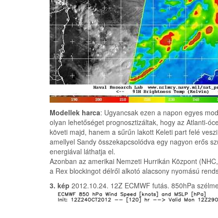
Modellek harca
: Ugyancsak ezen a napon egyes model
olyan lehetőséget prognosztizáltak, hogy az Atlanti-óc
követi majd, hanem a sűrűn lakott Keleti part felé ves
amellyel Sandy összekapcsolódva egy nagyon erős szub
energiával láthatja el.
Azonban az amerikai Nemzeti Hurrikán Központ (NHC, N
a Rex blockingot délről alkotó alacsony nyomású rendsz
3. kép
2012.10.24. 12Z ECMWF futás. 850hPa szélmeze