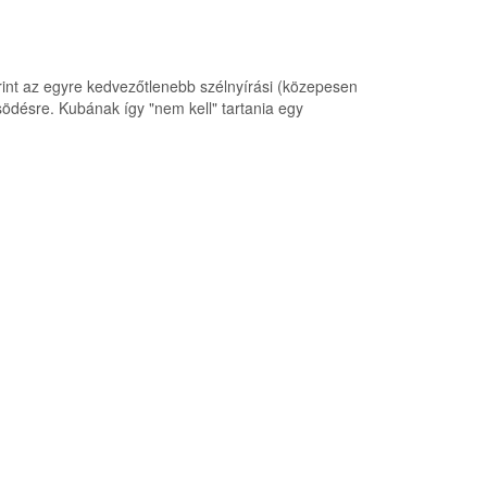
erint az egyre kedvezőtlenebb szélnyírási (közepesen
södésre. Kubának így "nem kell" tartania egy