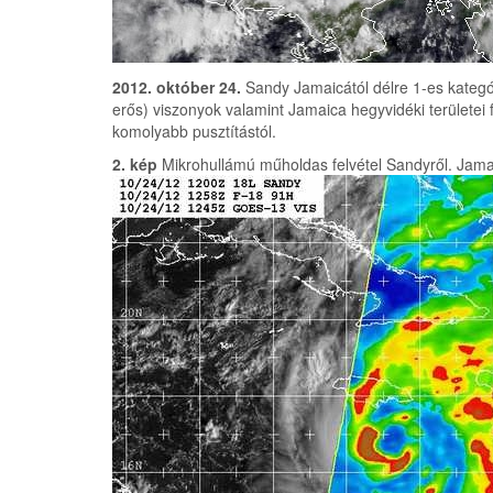
2012. október 24.
Sandy Jamaicától délre 1-es kategór
erős) viszonyok valamint Jamaica hegyvidéki területei 
komolyabb pusztítástól.
2. kép
Mikrohullámú műholdas felvétel Sandyről. Jamaic