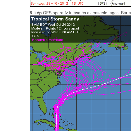
5. kép
GFS operatív futása és az enseble tagok. Bár a 