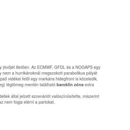
andy jövőjét illetően. Az ECMWF, GFDL és a NOGAPS egy
andy nem a hurrikánoknál megszokott parabolikus pályát
pső vidékei felől egy markáns hidegfront is közeledik,
leg) légtömeg mentén található
baroklin zóna
extra
által jelzett szcenáriót valószínűsítette, miszerint
z nem fogja elérni a partokat.