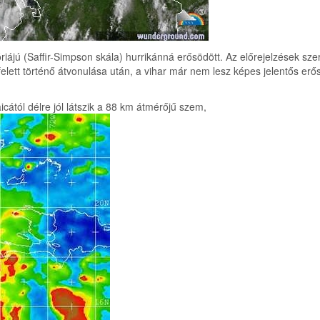
iájú (Saffir-Simpson skála) hurrikánná erősödött. Az előrejelzések sz
felett történő átvonulása után, a vihar már nem lesz képes jelentős erő
ától délre jól látszik a 88 km átmérőjű szem,