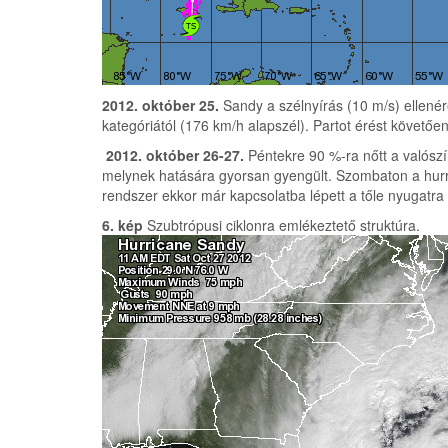
2012. október 25.
Sandy a szélnyírás (10 m/s) ellenér
kategóriától (176 km/h alapszél). Partot érést követő
2012. október 26-27.
Péntekre 90 %-ra nőtt a valószí
melynek hatására gyorsan gyengült. Szombaton a hurrik
rendszer ekkor már kapcsolatba lépett a tőle nyugatr
6. kép
Szubtrópusi ciklonra emlékeztető struktúra.