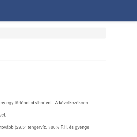
y egy történelmi vihar volt. A következőkben
vel.
tt tovább (29.5° tengervíz, >80% RH, és gyenge