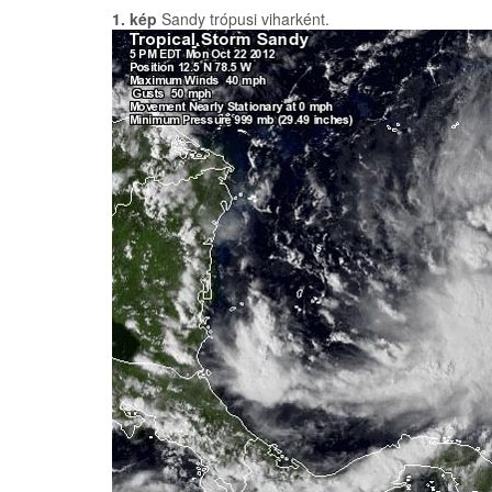
1. kép
Sandy trópusi viharként.