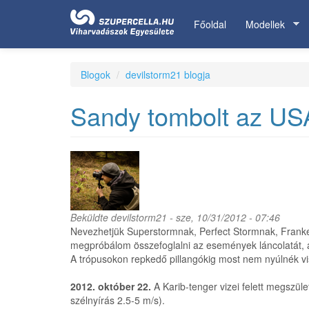
Ugrás
a
Főoldal
Modellek
tartalomra
Blogok
devilstorm21 blogja
Sandy tombolt az US
Beküldte
devilstorm21
- sze, 10/31/2012 - 07:46
Nevezhetjük Superstormnak, Perfect Stormnak, Franke
megpróbálom összefoglalni az események láncolatát, a
A trópusokon repkedő pillangókig most nem nyúlnék vis
2012. október 22.
A Karib-tenger vizei felett megszül
szélnyírás 2.5-5 m/s).