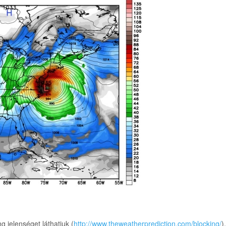
g jelenséget láthatjuk (
http://www.theweatherprediction.com/blocking/
)