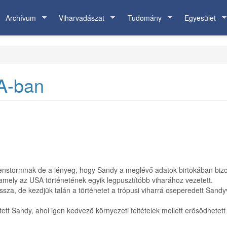
Archívum
Viharvadászat
Tudomány
Egyesület
A-ban
nstormnak de a lényeg, hogy Sandy a meglévő adatok birtokában bizon
mely az USA történetének egyik legpusztítóbb viharához vezetett.
sza, de kezdjük talán a történetet a trópusi viharrá cseperedett Sandy
etett Sandy, ahol igen kedvező környezeti feltételek mellett erősödhete