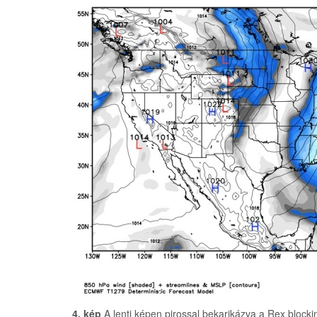
4. kép
A lenti képen pirossal bekarikázva a Rex blockin