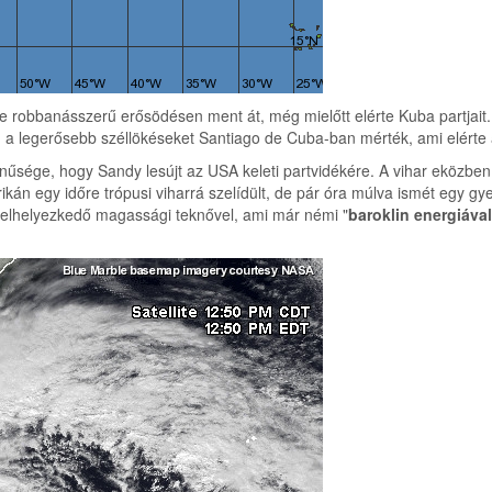
e robbanásszerű erősödésen ment át, még mielőtt elérte Kuba partjait.
en a legerősebb széllökéseket Santiago de Cuba-ban mérték, ami elérte 
nűsége, hogy Sandy lesújt az USA keleti partvidékére. A vihar eközben 
án egy időre trópusi viharrá szelídült, de pár óra múlva ismét egy gye
a elhelyezkedő magassági teknővel, ami már némi "
baroklin energiával