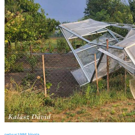
petyus1986 blogja