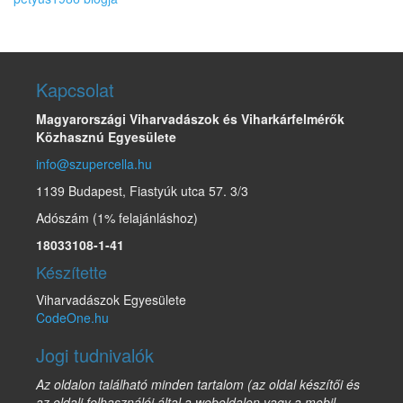
Kapcsolat
Magyarországi Viharvadászok és Viharkárfelmérők
Közhasznú Egyesülete
info@szupercella.hu
1139 Budapest, Fiastyúk utca 57. 3/3
Adószám (1% felajánláshoz)
18033108-1-41
Készítette
Viharvadászok Egyesülete
CodeOne.hu
Jogi tudnivalók
Az oldalon található minden tartalom (az oldal készítői és
az oldali felhasználói által a weboldalon vagy a mobil