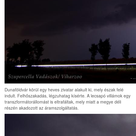
Dunaföldvár körül egy heves zivatar alakult ki, mely észak felé
indult. Felhőszakadás, légzuhatag kísérte. A lecsapó villámok egy
transzformátorállomást is eltrafáltak, mely miatt a megye déli
részén akadozott az áramszolgáltatás.