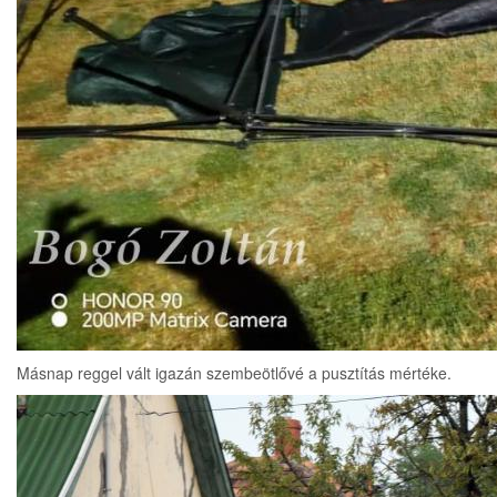
Másnap reggel vált igazán szembeötlővé a pusztítás mértéke.