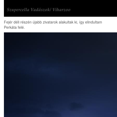
Fejér déli részén újabb zivatarok alakultak ki, így elindultam
Perkáta felé.