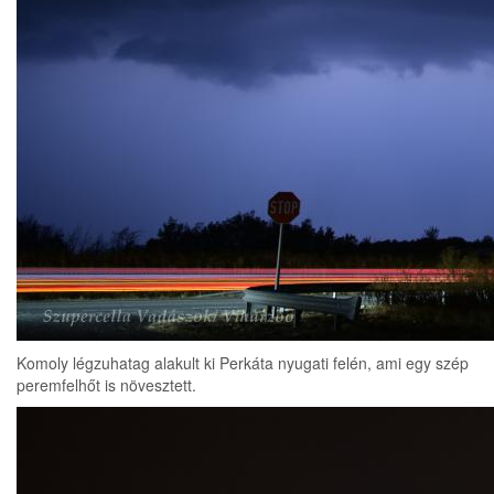
Komoly légzuhatag alakult ki Perkáta nyugati felén, ami egy szép
peremfelhőt is növesztett.