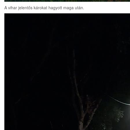
A vihar jelentős károkat hagyott maga után.