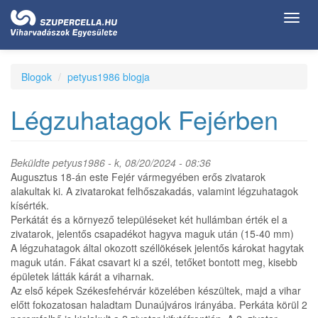
Ugrás
Toggl
a
navig
tartalomra
Blogok
petyus1986 blogja
Légzuhatagok Fejérben
Beküldte
petyus1986
- k, 08/20/2024 - 08:36
Augusztus 18-án este Fejér vármegyében erős zivatarok
alakultak ki. A zivatarokat felhőszakadás, valamint légzuhatagok
kísérték.
Perkátát és a környező településeket két hullámban érték el a
zivatarok, jelentős csapadékot hagyva maguk után (15-40 mm)
A légzuhatagok által okozott széllökések jelentős károkat hagytak
maguk után. Fákat csavart ki a szél, tetőket bontott meg, kisebb
épületek látták kárát a viharnak.
Az első képek Székesfehérvár közelében készültek, majd a vihar
előtt fokozatosan haladtam Dunaújváros irányába. Perkáta körül 2