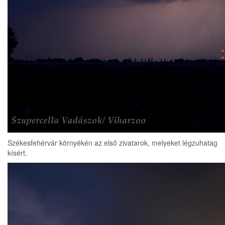
Székesfehérvár környékén az első zivatarok, melyeket légzuhatag
kísért.