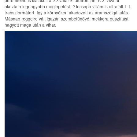
peremfelhő is kialakult a 2 zivatar kifutófrontján. A 2. zivatar
okozta a legnagyobb meglepetést. 2 lecsapó villám is eltrafált 1-1
transzformátort, így a környéken akadozott az áramszolgáltatás.
Másnap reggelre vált igazán szembetűnővé, mekkora pusztítást
hagyott maga után a vihar.