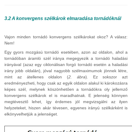
3.2 A konvergens szélkárok elmaradása tornádóknál
Vajon minden tornádó konvergens szélkárokat okoz? A válasz:
Nem!
Egy gyors mozgású tornádó esetében, azon az oldalon, ahol a
tornádóban áramló szél iránya megegyezik a tornádó haladási
irányával (azaz egy ciklonálisan forgó tornádó esetén a haladási
irány jobb oldalán), jóval nagyobb szélmaximumok jönnek létre,
mint az átellenes oldalon (
2. ábra
). Ez sokszor azt
eredményezheti, hogy csak az egyik oldalon alakul ki károkozásra
képes szél, melynek köszönhetően a tornádókra oly jellemző
konvergens szélkárok el is maradhatnak. E jelenség könnyen
megtévesztő lehet, így érdemes jól megvizsgálni az ilyen
helyzeteket, hiszen akár tévesen, egyenes irányú szélkárként is
elkönyvelhetjük a jelenséget.