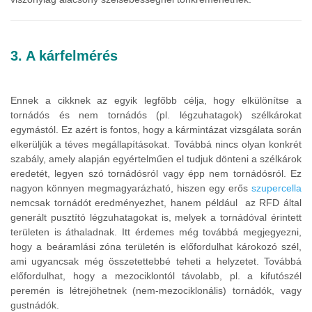
3. A kárfelmérés
Ennek a cikknek az egyik legfőbb célja, hogy elkülönítse a
tornádós és nem tornádós (pl. légzuhatagok) szélkárokat
egymástól. Ez azért is fontos, hogy a kármintázat vizsgálata során
elkerüljük a téves megállapításokat. Továbbá nincs olyan konkrét
szabály, amely alapján egyértelműen el tudjuk dönteni a szélkárok
eredetét, legyen szó tornádósról vagy épp nem tornádósról. Ez
nagyon könnyen megmagyarázható, hiszen egy erős
szupercella
nemcsak tornádót eredményezhet, hanem például az RFD által
generált pusztító légzuhatagokat is, melyek a tornádóval érintett
területen is áthaladnak. Itt érdemes még továbbá megjegyezni,
hogy a beáramlási zóna területén is előfordulhat károkozó szél,
ami ugyancsak még összetettebbé teheti a helyzetet. Továbbá
előfordulhat, hogy a mezociklontól távolabb, pl. a kifutószél
peremén is létrejöhetnek (nem-mezociklonális) tornádók, vagy
gustnádók.