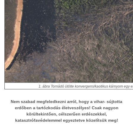
1. ábra Tornádó ütötte konvergens/kaotikus kárnyom egy 
Nem szabad megfeledkezni arról, hogy a vihar- sújtotta
erdőben a tartózkodás életveszélyes! Csak nagyon
körültekintően, célszerűen erdészekkel,
katasztrófavédelemmel egyeztetve közelítsük meg!