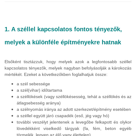
1. A széllel kapcsolatos fontos tényezők,
melyek a különféle építményekre hatnak
Elsőként tisztázzuk, hogy melyek azok a legfontosabb széllel
kapcsolatos tényezők, melyek nagyban befolyásolják a károkozás
mértékét. Ezeket a következőkben foglalhatjuk össze:
a szél sebessége
a szél(vihar) időtartama
a széllökések (vagy széllökésesség, tehát a széllökés és az
átlagsebesség aránya)
a szélnyomás iránya az adott szerkezet/építmény esetében
a széllel együtt járó csapadék (eső, jég vagy hó)
további veszélyt jelentenek a levegőbe felkapott és olykor
lövedékként viselkedő tárgyak (fa, fém, beton egyéb
törmelék, legyen az élő vagy élettelen)