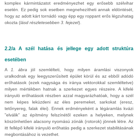
komplex kármintázatot eredményezhet egy erősebb szélvihar
esetén. Ez pedig sok esetben megnehezítheti annak eldöntését,
hogy az adott kárt tornádó vagy épp egy roppant erős légzuhatag
okozta (
lásd részletesebben 3. fejezet
).
2.2/a A szél hatása és jellege egy adott struktúra
esetében
A
1. ábra
jól szemlélteti, hogy milyen áramlási viszonyok
uralkodnak egy leegyszerűsített épület körül és az ebből adódó
erőhatások (ezek nagysága és iránya vektorokkal szemléltetve)
milyen mértékben hatnak a szerkezet egyes részeire. A kifelé
irányuló erőhatások részben azzal magyarázhatóak, hogy a szél
nem képes leküzdeni az éles peremeket, sarkokat (eresz,
tetőnyereg, falak élei). Ennek erdményeként a légáramlás kvázi
"elválik" az építmény felszínétől ezeken a helyeken, melynek
köszönhetően alacsony nyomású zónák (rotorok) jönnek létre. Az
itt fellépő kifelé irányuló erőhatás pedig a szerkezet stabilitásának
megbontásához is vezethet.