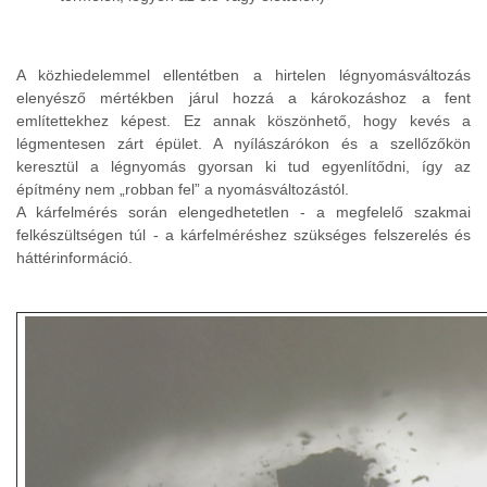
A közhiedelemmel ellentétben a hirtelen légnyomásváltozás
elenyésző mértékben járul hozzá a károkozáshoz a fent
említettekhez képest. Ez annak köszönhető, hogy kevés a
légmentesen zárt épület. A nyílászárókon és a szellőzőkön
keresztül a légnyomás gyorsan ki tud egyenlítődni, így az
építmény nem „robban fel” a nyomásváltozástól.
A kárfelmérés során elengedhetetlen - a megfelelő szakmai
felkészültségen túl - a kárfelméréshez szükséges felszerelés és
háttérinformáció.