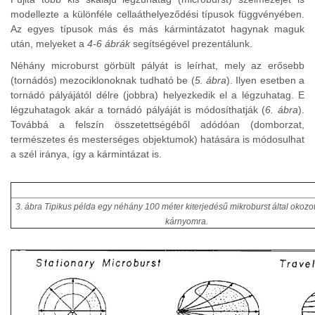
modellezte a különféle cellaáthelyeződési típusok függvényében.
Az egyes típusok más és más kármintázatot hagynak maguk
után, melyeket a
4-6 ábrák
segítségével prezentálunk.
Néhány microburst görbült pályát is leírhat, mely az erősebb
(tornádós) mezociklonoknak tudható be (
5. ábra
). Ilyen esetben a
tornádó pályájától délre (jobbra) helyezkedik el a légzuhatag. E
légzuhatagok akár a tornádó pályáját is módosíthatják (
6. ábra
).
Továbbá a felszín összetettségéből adódóan (domborzat,
természetes és mesterséges objektumok) hatására is módosulhat
a szél iránya, így a kármintázat is.
3. ábra Tipikus példa egy néhány 100 méter kiterjedésű mikroburst által okozo
kárnyomra.