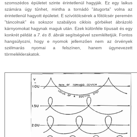
szomszédos épületet szinte érintetlenül hagyják. Ez egy laikus
számára úgy tűnhet, mintha a tornádó "átugorta" volna az
érintetlenül hagyott épületet. E szívótölcsérek a főtölcsér peremén
"táncolnak" és sokszor szabályos ciklois görbéket ábrázoló
kárnyomokat hagynak maguk után. Ezek különféle típusait és egy
konkrét példát a
7. és 8. ábrák
segítségével szemléltetjük. Fontos
hangsúlyozni, hogy e nyomok jellemzően nem az örvények
szélmarás nyomai a felszínen, hanem úgynevezett
törmeléklerakatok.