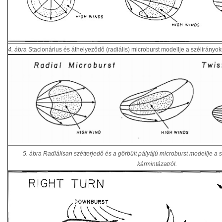
4. ábra
Stacionárius és áthelyeződő (radiális) microburst modellje a szélirányokr
5. ábra Radiálisan szétterjedő és a görbült pályájú microburst modellje a 
kármintázatról.