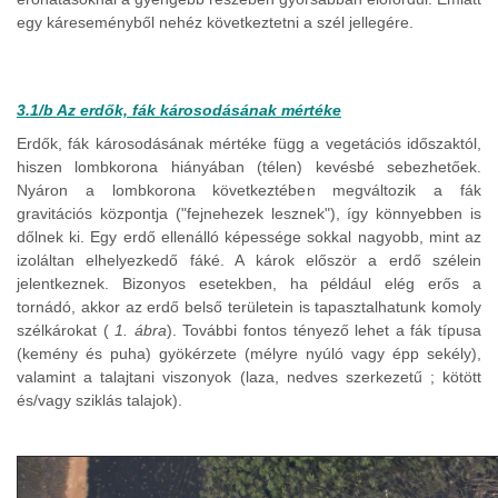
egy káreseményből nehéz következtetni a szél jellegére.
3.1/b Az erdők, fák károsodásának mértéke
Erdők, fák károsodásának mértéke függ a vegetációs időszaktól,
hiszen lombkorona hiányában (télen) kevésbé sebezhetőek.
Nyáron a lombkorona következtében megváltozik a fák
gravitációs központja ("fejnehezek lesznek"), így könnyebben is
dőlnek ki. Egy erdő ellenálló képessége sokkal nagyobb, mint az
izoláltan elhelyezkedő fáké. A károk először a erdő szélein
jelentkeznek. Bizonyos esetekben, ha például elég erős a
tornádó, akkor az erdő belső területein is tapasztalhatunk komoly
szélkárokat (
1. ábra
). További fontos tényező lehet a fák típusa
(kemény és puha) gyökérzete (mélyre nyúló vagy épp sekély),
valamint a talajtani viszonyok (laza, nedves szerkezetű ; kötött
és/vagy sziklás talajok).