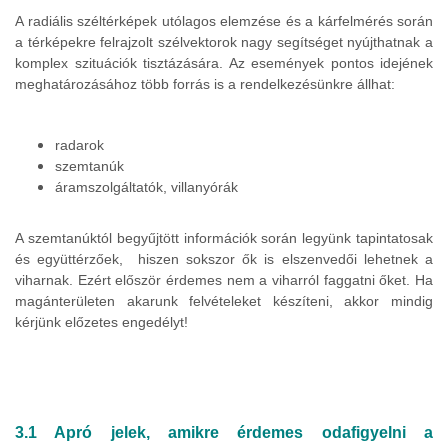
A radiális széltérképek utólagos elemzése és a kárfelmérés során
a térképekre felrajzolt szélvektorok nagy segítséget nyújthatnak a
komplex szituációk tisztázására. Az események pontos idejének
meghatározásához több forrás is a rendelkezésünkre állhat:
radarok
szemtanúk
áramszolgáltatók, villanyórák
A szemtanúktól begyűjtött információk során legyünk tapintatosak
és együttérzőek, hiszen sokszor ők is elszenvedői lehetnek a
viharnak. Ezért először érdemes nem a viharról faggatni őket. Ha
magánterületen akarunk felvételeket készíteni, akkor mindig
kérjünk előzetes engedélyt!
3.1 Apró jelek, amikre érdemes odafigyelni a