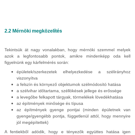
2.2 Mérnöki megközelítés
Tekintsük át nagy vonalakban, hogy mérnöki szemmel melyek
azok a legfontosabb pontok, amikre mindenképp oda kell
figyelnünk egy kárfelmérés során:
épületek/szerkezetek elhelyezkedése a szélirányhoz
viszonyítva
a felszín és környező objektumok szélmódosító hatása
a szélvihar időtartama, széllökések jellege és erőssége
a levegőbe felkapott tárgyak, törmelékek lövedékhatása
az építmények minősége és típusa
az építmények gyenge pontjai (minden épületnek van
gyenge/gyengébb pontja, függetlenül attól, hogy mennyire
jól megépítettek)
A fentiekből adódik, hogy e tényezők együttes hatása igen