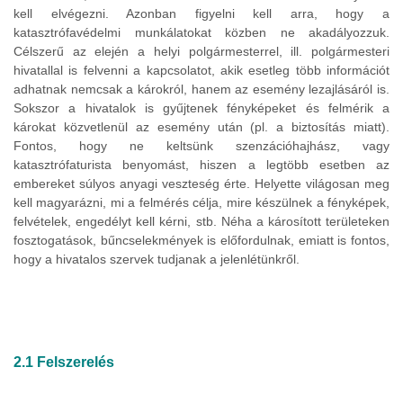
kell elvégezni. Azonban figyelni kell arra, hogy a
katasztrófavédelmi munkálatokat közben ne akadályozzuk.
Célszerű az elején a helyi polgármesterrel, ill. polgármesteri
hivatallal is felvenni a kapcsolatot, akik esetleg több információt
adhatnak nemcsak a károkról, hanem az esemény lezajlásáról is.
Sokszor a hivatalok is gyűjtenek fényképeket és felmérik a
károkat közvetlenül az esemény után (pl. a biztosítás miatt).
Fontos, hogy ne keltsünk szenzációhajhász, vagy
katasztrófaturista benyomást, hiszen a legtöbb esetben az
embereket súlyos anyagi veszteség érte. Helyette világosan meg
kell magyarázni, mi a felmérés célja, mire készülnek a fényképek,
felvételek, engedélyt kell kérni, stb. Néha a károsított területeken
fosztogatások, bűncselekmények is előfordulnak, emiatt is fontos,
hogy a hivatalos szervek tudjanak a jelenlétünkről.
2.1 Felszerelés