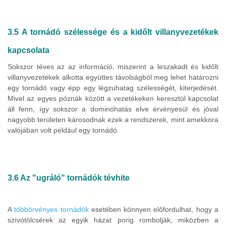
3.5 A tornádó szélessége és a kidőlt villanyvezetékek
kapcsolata
Sokszor téves az az információ, miszerint a leszakadt és kidőlt
villanyvezetékek alkotta együttes távolságból meg lehet határozni
egy tornádó vagy épp egy légzuhatag szélességét, kiterjedését.
Mivel az egyes póznák között a vezetékeken keresztül kapcsolat
áll fenn, így sokszor a dominóhatás elve érvényesül és jóval
nagyobb területen károsodnak ezek a rendszerek, mint amekkora
valójában volt például egy tornádó.
3.6 Az "ugráló" tornádók tévhite
A
többörvényes tornádók
esetében könnyen előfordulhat, hogy a
szívótölcsérek az egyik házat porig rombolják, miközben a