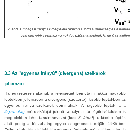
2. ábra A mozgási iránynak megfelelő oldalon a forgási sebesség és a halad
jóval nagyobb szélmaximumok (pusztítás) alakulnak ki, mint az átellene
3.3 Az "egyenes irányú" (divergens) szélkárok
jellemzői
Ha egységesen akarjuk a jelenséget bemutatni, akkor nagyobb
léptékben jellemzően a divergens (széttartó), kisebb léptékben az
egyenes irányú szélkárok dominálnak. A nagyobb lépték itt a
légzuhatag
méretskáláját jelenti, amelyet már légifelvételeken is
megfelelően lehet tanulmányozni (lásd
3. ábra!
), a kisebb lépték
alatt pedig a légzuhatag egyes szegmenseit értjük. 1985-ben
Fujita több kis skálájú légzuhatag (microburst) szélmezejét is