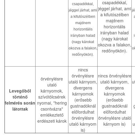
csapadékkal,
csapadékkal,
jéggel járhat, ami
jéggel járhat, ami
j
a kifutószélben
a kifutószélben
majdnem
majdnem
horizontális
horizontális
irányban halad
irányban halad
(nagy károkat
(nagy károkat
okozva a falakon,
okozva a falakon,
o
redőnyökön).
redőnyökön).
nincs
örvénylésre
nincs örvénylésre
örvénylésre
utaló kárnyom,
utaló kárnyom,
u
utaló
divergens
divergens
Levegőből
kárnyomok,
kárnyomok
kárnyomok
történő
szívótölcsérek
(erősebb
(erősebb
felmérés során
nyomai, "hering
gustnadóknál
gustnadóknál
látottak
csontvázra"
előfordulhat
előfordulhat
emlékeztető
örvénylésre
örvénylésre utaló
erdészeti károk
utaló kárnyom
kárnyom is)
u
is)