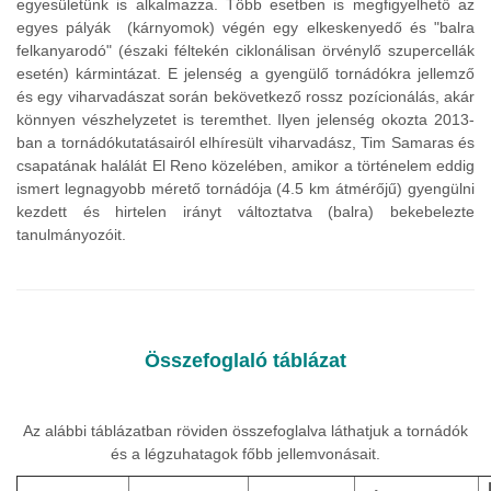
egyesületünk is alkalmazza. Több esetben is megfigyelhető az
egyes pályák (kárnyomok) végén egy elkeskenyedő és "balra
felkanyarodó" (északi féltekén ciklonálisan örvénylő szupercellák
esetén) kármintázat. E jelenség a gyengülő tornádókra jellemző
és egy viharvadászat során bekövetkező rossz pozícionálás, akár
könnyen vészhelyzetet is teremthet. Ilyen jelenség okozta 2013-
ban a tornádókutatásairól elhíresült viharvadász, Tim Samaras és
csapatának halálát El Reno közelében, amikor a történelem eddig
ismert legnagyobb mérető tornádója (4.5 km átmérőjű) gyengülni
kezdett és hirtelen irányt változtatva (balra) bekebelezte
tanulmányozóit.
Összefoglaló táblázat
Az alábbi táblázatban röviden összefoglalva láthatjuk a tornádók
és a légzuhatagok főbb jellemvonásait.