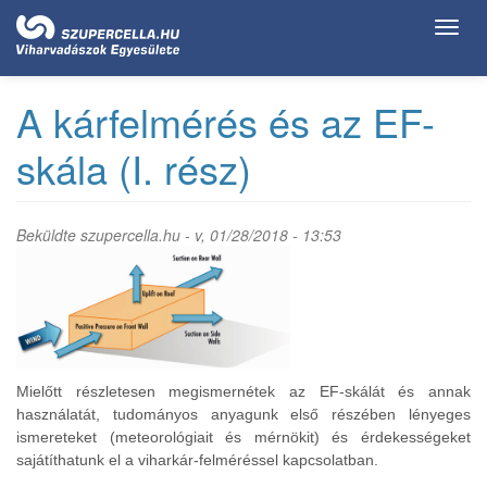
Ugrás
Toggl
a
navig
tartalomra
A kárfelmérés és az EF-
skála (I. rész)
Beküldte
szupercella.hu
- v, 01/28/2018 - 13:53
Mielőtt részletesen megismernétek az EF-skálát és annak
használatát, tudományos anyagunk első részében lényeges
ismereteket (meteorológiait és mérnökit) és érdekességeket
sajátíthatunk el a viharkár-felméréssel kapcsolatban.