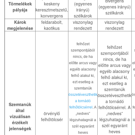
divergens
Törmelékek
keskeny
(egyenes
(egyenes irányú)
pályája
keresztmetszetű,
irányú)
szélkárok
konvergens
szélkárok
Károk
feldarabolt,
viszonylag
viszonylag
megjelenése
kaotikus
rendezett
rendezett
felhőzet
felhőzet
szempontjából
szempontjából
nincs, de ha
nincs, de ha
előtte arcus vagy
e
előtte arcus vagy
egyéb alacsony
egyéb alacsony
felhő alakul ki,
felhő alakul ki,
ezt esetleg a
ezt esetleg a
szemtanúk
szemtanúk
összetéveszthetik
összetéveszthetik
ö
a tornádó
a tornádó
Szemtanúk
.
felhőtölcsérrel. A
felhőtölcsérrel
A
f
által
örvénylő
„nedves”
„nedves”
vizuálisan
felhőtölcsér
légzuhatagnál a
légzuhatagnál a
l
érzékelt
szél egyaránt
szél egyaránt
jelenségek
heves
heves