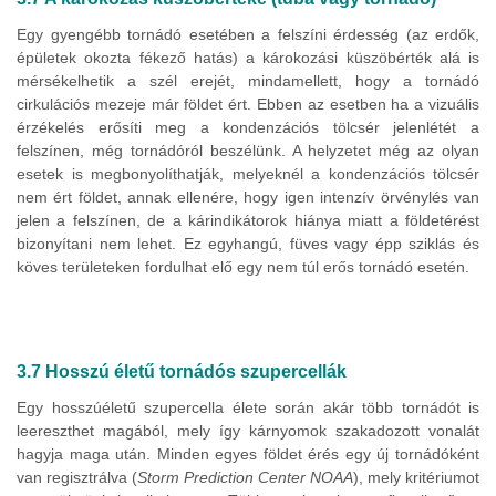
Egy gyengébb tornádó esetében a felszíni érdesség (az erdők,
épületek okozta fékező hatás) a károkozási küszöbérték alá is
mérsékelhetik a szél erejét, mindamellett, hogy a tornádó
cirkulációs mezeje már földet ért. Ebben az esetben ha a vizuális
érzékelés erősíti meg a kondenzációs tölcsér jelenlétét a
felszínen, még tornádóról beszélünk. A helyzetet még az olyan
esetek is megbonyolíthatják, melyeknél a kondenzációs tölcsér
nem ért földet, annak ellenére, hogy igen intenzív örvénylés van
jelen a felszínen, de a kárindikátorok hiánya miatt a földetérést
bizonyítani nem lehet. Ez egyhangú, füves vagy épp sziklás és
köves területeken fordulhat elő egy nem túl erős tornádó esetén.
3.7 Hosszú életű tornádós szupercellák
Egy hosszúéletű szupercella élete során akár több tornádót is
leereszthet magából, mely így kárnyomok szakadozott vonalát
hagyja maga után. Minden egyes földet érés egy új tornádóként
van regisztrálva (
Storm Prediction Center NOAA
), mely kritériumot