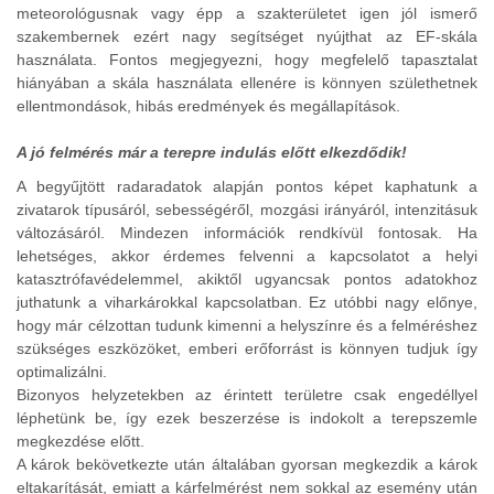
meteorológusnak vagy épp a szakterületet igen jól ismerő
szakembernek ezért nagy segítséget nyújthat az EF-skála
használata. Fontos megjegyezni, hogy megfelelő tapasztalat
hiányában a skála használata ellenére is könnyen születhetnek
ellentmondások, hibás eredmények és megállapítások.
A jó felmérés már a terepre indulás előtt elkezdődik!
A begyűjtött radaradatok alapján pontos képet kaphatunk a
zivatarok típusáról, sebességéről, mozgási irányáról, intenzitásuk
változásáról. Mindezen információk rendkívül fontosak. Ha
lehetséges, akkor érdemes felvenni a kapcsolatot a helyi
katasztrófavédelemmel, akiktől ugyancsak pontos adatokhoz
juthatunk a viharkárokkal kapcsolatban. Ez utóbbi nagy előnye,
hogy már célzottan tudunk kimenni a helyszínre és a felméréshez
szükséges eszközöket, emberi erőforrást is könnyen tudjuk így
optimalizálni.
Bizonyos helyzetekben az érintett területre csak engedéllyel
léphetünk be, így ezek beszerzése is indokolt a terepszemle
megkezdése előtt.
A károk bekövetkezte után általában gyorsan megkezdik a károk
eltakarítását, emiatt a kárfelmérést nem sokkal az esemény után