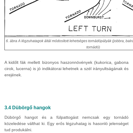
6. ábra A légzuhatagok áltál módosított lehetséges tornádópályák (jobbra, balra 
tornádó)
A kidőlt fák mellett bizonyos haszonnövények (kukorica, gabona
cirok, lucerna) is jó indikátorai lehetnek a szél irányultságának és
erejének.
3.4 Dübörgő hangok
Dübörgő hangot és a fülpattogást nemcsak egy tornádó
közeledése válthat ki. Egy erős légzuhatag is hasonló jelenséget
tud produkálni.