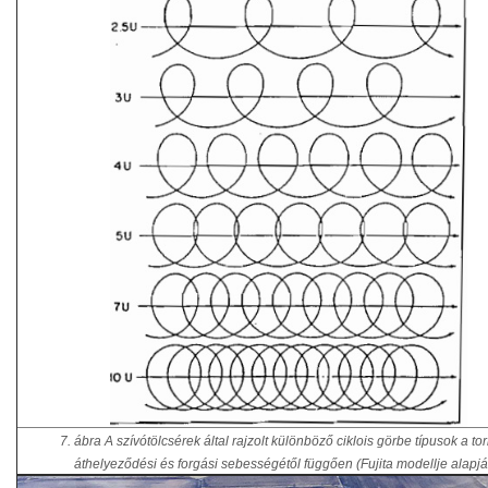
7. ábra A szívótölcsérek által rajzolt különböző ciklois görbe típusok a t
áthelyeződési és forgási sebességétől függően (Fujita modellje alapjá