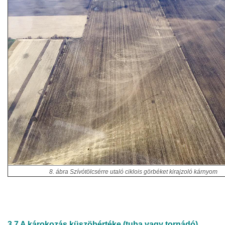
8. ábra Szívótölcsérre utaló ciklois görbéket kirajzoló kárnyom
3.7 A károkozás küszöbértéke (tuba vagy tornádó)