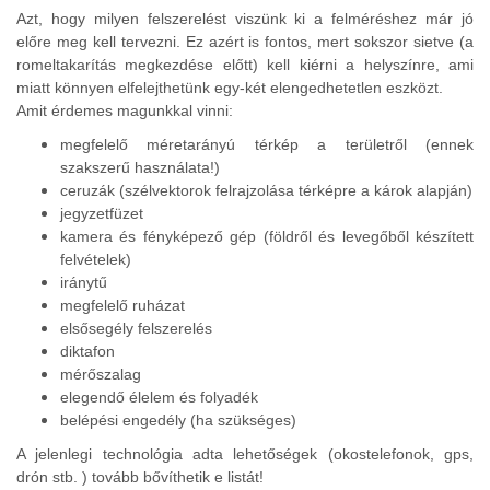
Azt, hogy milyen felszerelést viszünk ki a felméréshez már jó
előre meg kell tervezni. Ez azért is fontos, mert sokszor sietve (a
romeltakarítás megkezdése előtt) kell kiérni a helyszínre, ami
miatt könnyen elfelejthetünk egy-két elengedhetetlen eszközt.
Amit érdemes magunkkal vinni:
megfelelő méretarányú térkép a területről (ennek
szakszerű használata!)
ceruzák (szélvektorok felrajzolása térképre a károk alapján)
jegyzetfüzet
kamera és fényképező gép (földről és levegőből készített
felvételek)
iránytű
megfelelő ruházat
elsősegély felszerelés
diktafon
mérőszalag
elegendő élelem és folyadék
belépési engedély (ha szükséges)
A jelenlegi technológia adta lehetőségek (okostelefonok, gps,
drón stb. ) tovább bővíthetik e listát!