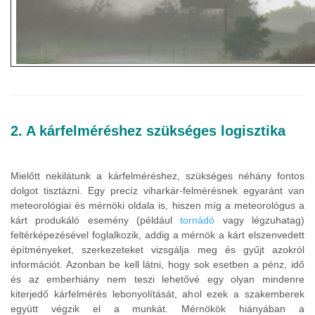
2. A kárfelméréshez szükséges logisztika
Mielőtt nekilátunk a kárfelméréshez, szükséges néhány fontos
dolgot tisztázni. Egy precíz viharkár-felmérésnek egyaránt van
meteorológiai és mérnöki oldala is, hiszen míg a meteorológus a
kárt produkáló esemény (például
tornádó
vagy légzuhatag)
feltérképezésével foglalkozik, addig a mérnök a kárt elszenvedett
építményeket, szerkezeteket vizsgálja meg és gyűjt azokról
információt. Azonban be kell látni, hogy sok esetben a pénz, idő
és az emberhiány nem teszi lehetővé egy olyan mindenre
kiterjedő kárfelmérés lebonyolítását, ahol ezek a szakemberek
együtt végzik el a munkát. Mérnökök hiányában a