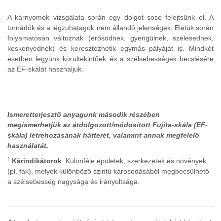
A kárnyomok vizsgálata során egy dolgot sose felejtsünk el. A
tornádók és a légzuhatagok nem állandó jelenségek. Életük során
folyamatosan változnak (erősödnek, gyengülnek, szélesednek,
keskenyednek) és keresztezhetik egymás pályáját is. Mindkét
esetben legyünk körültekintőek és a szélsebességek becslésére
.
az EF-skálát használjuk
Ismeretterjesztő anyagunk második részében
megismerhetjük az átdolgozott/módosított Fujita-skála (EF-
skála) létrehozásának hátterét, valamint annak megfelelő
használatát.
1
Kárindikátorok
: Különféle épületek, szerkezetek és növények
(pl. fák), melyek különböző szintű károsodásából megbecsülhető
a szélsebesség nagysága és irányultsága.