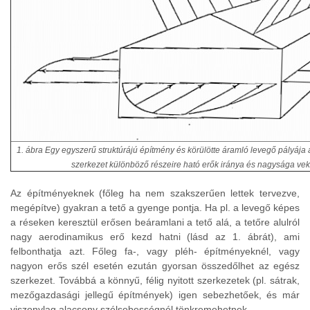
1. ábra Egy egyszerű struktúrájú építmény és körülötte áramló levegő pályája 
szerkezet különböző részeire ható erők iránya és nagysága vekto
Az építményeknek (főleg ha nem szakszerűen lettek tervezve,
megépítve) gyakran a tető a gyenge pontja. Ha pl. a levegő képes
a réseken keresztül erősen beáramlani a tető alá, a tetőre alulról
nagy aerodinamikus erő kezd hatni (lásd az 1. ábrát), ami
felbonthatja azt. Főleg fa-, vagy pléh- építményeknél, vagy
nagyon erős szél esetén ezután gyorsan összedőlhet az egész
szerkezet. Továbbá a könnyű, félig nyitott szerkezetek (pl. sátrak,
mezőgazdasági jellegű építmények) igen sebezhetőek, és már
viszonylag alacsony szélsebességnél tönkremehetnek.