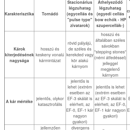
Stacionárius
Áthelyeződő
légzuhatag
légzuhatag
c
Karakterisztika
Tornádó
(egycellás és
(egyedi cellás
"pulse type"
bow echók - HP
zivatarok)
szupercellák-)
hosszú és
általában széles
rövid pályájú,
sávokban
Károk
hosszú és
de széles és
"stepping stones"
kiterjedésének
keskeny vonalú
kerekded vagy
(némi átfedéssel)
nagysága
kármintázat
kör alakú
jelleggel
kárnyom
megjelenő
kárnyom
jelentős is
lehet (extrém
jelentős is lehet
esetben az
(extrém esetben
jelentős, olykor
EF-3 skálát is
az EF-3 skálát is
A kár mértéke
katasztrofális
elérheti, az
elérheti, az EF-0,
EF-0, EF-1 kár
EF-1 kár nagyon
E
nagyon
gyakori)
gyakori)
jellemzően
divergens