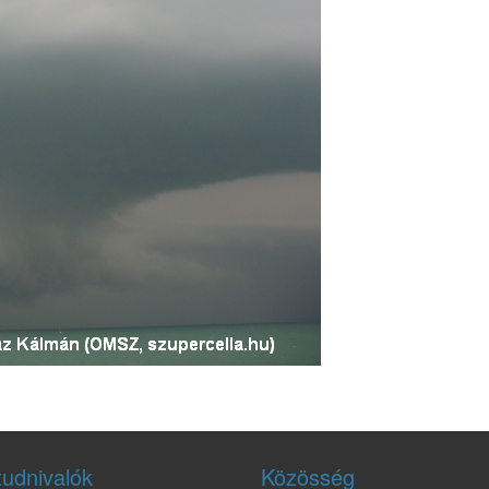
tudnivalók
Közösség