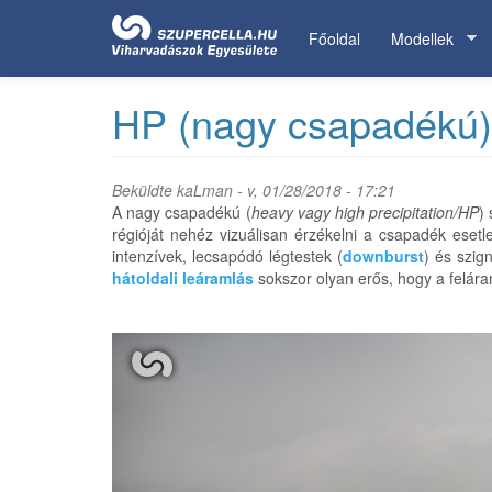
Ugrás
a
Főoldal
Modellek
tartalomra
HP (nagy csapadékú)
Beküldte
kaLman
- v, 01/28/2018 - 17:21
A nagy csapadékú (
heavy vagy high precipitation/HP
)
régióját nehéz vizuálisan érzékelni a csapadék eset
intenzívek, lecsapódó légtestek (
downburst
) és szig
hátoldali leáramlás
sokszor olyan erős, hogy a feláram