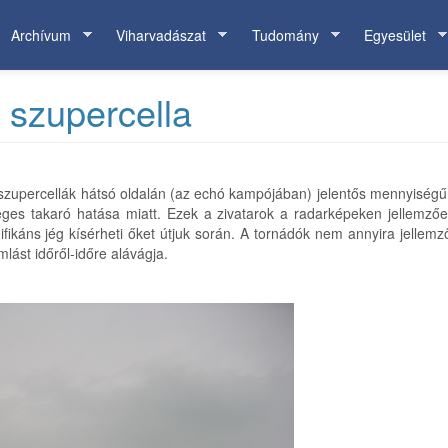
Archívum
Viharvadászat
Tudomány
Egyesület
 szupercella
 szupercellák hátsó oldalán (az echó kampójában) jelentős mennyiségű
leges takaró hatása miatt. Ezek a zivatarok a radarképeken jellemző
nifikáns jég kísérheti őket útjuk során. A tornádók nem annyira jellem
lást időről-időre alávágja.