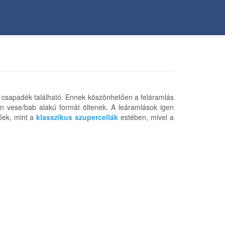
 csapadék található. Ennek köszönhetően a feláramlás
en vese/bab alakú formát öltenek. A leáramlások igen
zőek, mint a
klasszikus szupercellák
estében, mivel a