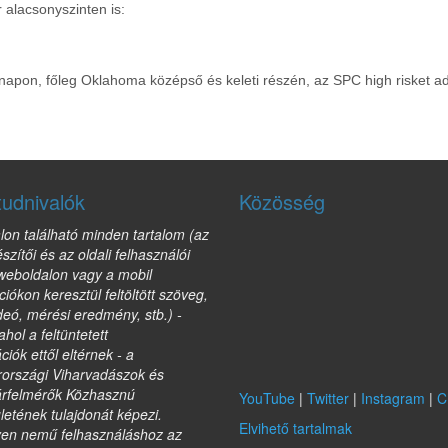
 alacsonyszinten is:
napon, főleg Oklahoma középső és keleti részén, az SPC high risket ado
tudnivalók
Közösség
lon található minden tartalom (az
észítői és az oldali felhasználói
 weboldalon vagy a mobil
ciókon keresztül feltöltött szöveg,
deó, mérési eredmény, stb.) -
ahol a feltüntetett
ciók ettől eltérnek - a
országi Viharvadászok és
árfelmérők Közhasznú
YouTube
|
Twitter
|
Instagram
|
C
etének tulajdonát képezi.
Elvihető tartalmak
yen nemű felhasználáshoz az