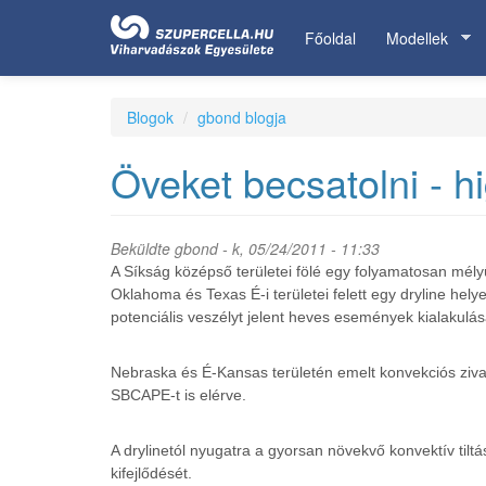
Ugrás
a
Főoldal
Modellek
tartalomra
Blogok
gbond blogja
Öveket becsatolni - hi
Beküldte
gbond
- k, 05/24/2011 - 11:33
A Síkság középső területei fölé egy folyamatosan mélyü
Oklahoma és Texas É-i területei felett egy dryline h
potenciális veszélyt jelent heves események kialakulá
Nebraska és É-Kansas területén emelt konvekciós zivata
SBCAPE-t is elérve.
A drylinetól nyugatra a gyorsan növekvő konvektív tiltá
kifejlődését.