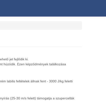
ető jet fejlődik ki.
ront húzódik. Ezen képződmények találkozása
abilis feltételek állnak fent - 3000 J/kg feletti
lnyírás (25-30 m/s felett) támogatja a szupercellák