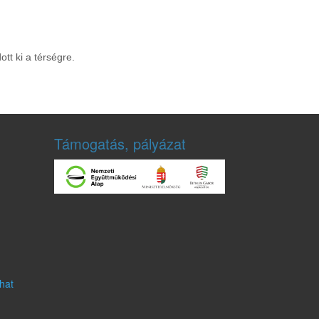
tt ki a térségre.
Támogatás, pályázat
hat