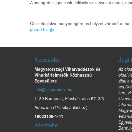
A hodográf is igencsak helikális viszonyokat mutat, már
Összefoglalva: nagyon ígéretes helyzet várható a mai 
gbond blogja
Kapcsolat
Jogi 
Magyarországi Viharvadászok és
Az olda
Viharkárfelmérők Közhasznú
oldal k
Egyesülete
által a
appliká
info@szupercella.hu
kép, vi
1139 Budapest, Fiastyúk utca 57. 3/3
kivéve 
informá
Adószám (1% felajánláshoz)
Magyar
18033108-1-41
Vihark
Egyesül
Készítette
Bármil