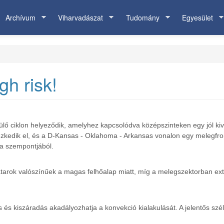
Archívum
Viharvadászat
Tudomány
Egyesület
gh risk!
lő ciklon helyeződik, amelyhez kapcsolódva középszinteken egy jól kiveh
elyezkedik el, és a D-Kansas - Oklahoma - Arkansas vonalon egy melegf
sa szempontjából.
rok valószínűek a magas felhőalap miatt, míg a melegszektorban extrém l
s és kiszáradás akadályozhatja a konvekció kialakulását. A jelentős szé