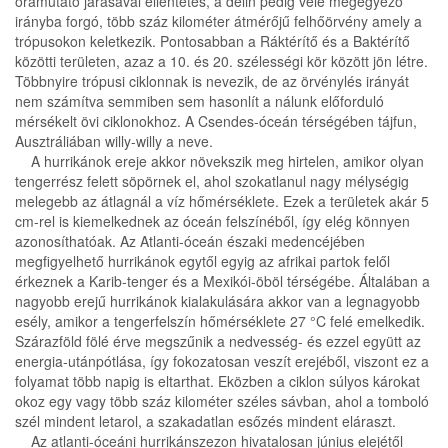
óramutató járásával ellentétes, a délin pedig vele megegyező
irányba forgó, több száz kilométer átmérőjű felhőörvény amely a
trópusokon keletkezik. Pontosabban a Ráktérítő és a Baktérítő
közötti területen, azaz a 10. és 20. szélességi kör között jön létre.
Többnyire trópusi ciklonnak is nevezik, de az örvénylés irányát
nem számítva semmiben sem hasonlít a nálunk előforduló
mérsékelt övi ciklonokhoz. A Csendes-óceán térségében tájfun,
Ausztráliában willy-willy a neve.
A hurrikánok ereje akkor növekszik meg hirtelen, amikor olyan
tengerrész felett söpörnek el, ahol szokatlanul nagy mélységig
melegebb az átlagnál a víz hőmérséklete. Ezek a területek akár 5
cm-rel is kiemelkednek az óceán felszínéből, így elég könnyen
azonosíthatóak. Az Atlanti-óceán északi medencéjében
megfigyelhető hurrikánok egytől egyig az afrikai partok felől
érkeznek a Karib-tenger és a Mexikói-öböl térségébe. Általában a
nagyobb erejű hurrikánok kialakulására akkor van a legnagyobb
esély, amikor a tengerfelszín hőmérséklete 27 °C felé emelkedik.
Szárazföld fölé érve megszűnik a nedvesség- és ezzel együtt az
energia-utánpótlása, így fokozatosan veszít erejéből, viszont ez a
folyamat több napig is eltarthat. Eközben a ciklon súlyos károkat
okoz egy vagy több száz kilométer széles sávban, ahol a tomboló
szél mindent letarol, a szakadatlan esőzés mindent eláraszt.
Az atlanti-óceáni hurrikánszezon hivatalosan június elejétől