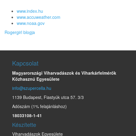
www.index.hu
www.accuweather.com
www.noaa.gov
Rogergirl blogja
Kapcsolat
Magyarországi Viharvadászok és Viharkárfelmérők
Közhasznú Egyesülete
info@szupercella.hu
1139 Budapest, Fiastyúk utca 57. 3/3
Adószám (1% felajánláshoz)
18033108-1-41
Készítette
Viharvadászok Egyesülete