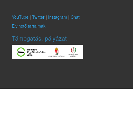
YouTube
|
Twitter
|
Instagram
|
Chat
Elvihető tartalmak
Támogatás, pályázat