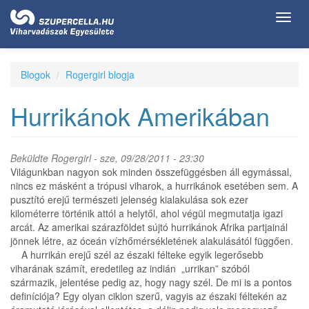
Ugrás
Toggl
a
navig
tartalomra
Blogok
Rogergirl blogja
Hurrikánok Amerikában
Beküldte
Rogergirl
- sze, 09/28/2011 - 23:30
Világunkban nagyon sok minden összefüggésben áll egymással,
nincs ez másként a trópusi viharok, a hurrikánok esetében sem. A
pusztító erejű természeti jelenség kialakulása sok ezer
kilométerre történik attól a helytől, ahol végül megmutatja igazi
arcát. Az amerikai szárazföldet sújtó hurrikánok Afrika partjainál
jönnek létre, az óceán vízhőmérsékletének alakulásától függően.
A hurrikán erejű szél az északi félteke egyik legerősebb
viharának számít, eredetileg az indián „urrikan” szóból
származik, jelentése pedig az, hogy nagy szél. De mi is a pontos
definíciója? Egy olyan ciklon szerű, vagyis az északi féltekén az