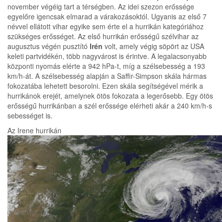
november végéig tart a térségben. Az idei szezon erőssége
egyelőre igencsak elmarad a várakozásoktól. Ugyanis az első 7
névvel ellátott vihar egyike sem érte el a hurrikán kategóriához
szükséges erősséget. Az első hurrikán erősségű szélvihar az
augusztus végén pusztító
Irén
volt, amely végig söpört az USA
keleti partvidékén, több nagyvárost is érintve. A legalacsonyabb
központi nyomás elérte a 942 hPa-t, míg a szélsebesség a 193
km/h-át. A szélsebesség alapján a Saffir-Simpson skála hármas
fokozatába lehetett besorolni. Ezen skála segítségével mérik a
hurrikánok erejét, amelynek ötös fokozata a legerősebb. Egy ötös
erősségű hurrikánban a szél erőssége elérheti akár a 240 km/h-s
sebességet is.
Az Irene hurrikán