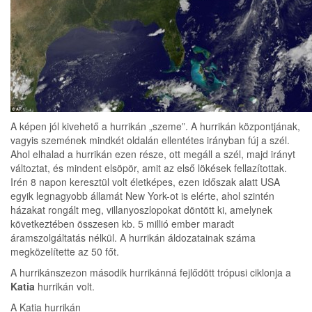
A képen jól kivehető a hurrikán „szeme”. A hurrikán központjának,
vagyis szemének mindkét oldalán ellentétes irányban fúj a szél.
Ahol elhalad a hurrikán ezen része, ott megáll a szél, majd irányt
változtat, és mindent elsöpör, amit az első lökések fellazítottak.
Irén 8 napon keresztül volt életképes, ezen időszak alatt USA
egyik legnagyobb államát New York-ot is elérte, ahol szintén
házakat rongált meg, villanyoszlopokat döntött ki, amelynek
következtében összesen kb. 5 millió ember maradt
áramszolgáltatás nélkül. A hurrikán áldozatainak száma
megközelítette az 50 főt.
A hurrikánszezon második hurrikánná fejlődött trópusi ciklonja a
Katia
hurrikán volt.
A Katia hurrikán