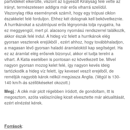
partvidékét elkerülte, viszont az Egyesült Királyság felé vette az
irányt, természetesen addigra már erős viharrá szelídül.
Viszonylag ritka eseménynek számít, hogy egy trópusi ciklon
északkelet felé forduljon. Ehhez két dolognak kell bekövetkeznie.
A hurrikánokat a szubtrópusi erős légnyomás tolja nyugatra, ha
ez meggyengül, mert pl. alacsony nyomású rendszerrel találkozik,
akkor észak felé indul. A hideg víz felett a hurrikánok elég
gyorsan vesztenek erejükből , ezért ahhoz, hogy továbbhaladjon,
a magasan lévő gyorsan haladó áramlatoktól kap segítséget. Ha
ez az áramlat elég erősnek bizonyul, akkor el tudja terelni a
vihart. A Katia esetében is pontosan ez következett be. Mivel
nagyon gyorsan mozog kelet felé, így nagyon kevés ideig
tartózkodik a hideg víz felett, így keveset veszít erejéből, de
reméljük nagyobb károk nélkül megússza Anglia. (Végül is 130-
140 km/h-ás széllökéseket okozott.)
Megj
.: A cikk már picit régebben íródott, de gondoltam, itt is
megosztom, azóta valószínüleg kicsit elvesztette már aktualitását,
ezért elnézést kérek.
Források
: