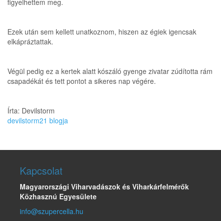
figyelhettem meg.
Ezek után sem kellett unatkoznom, hiszen az égiek igencsak
elkápráztattak.
Végül pedig ez a kertek alatt kószáló gyenge zivatar zúdította rám
csapadékát és tett pontot a sikeres nap végére.
Írta: Devilstorm
devilstorm21 blogja
Kapcsolat
Magyarországi Viharvadászok és Viharkárfelmérők
Közhasznú Egyesülete
info@szupercella.hu