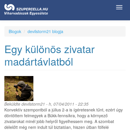
Ugrás
Toggl
a
navig
tartalomra
Blogok
devilstorm21 blogja
Egy különös zivatar
madártávlatból
Beküldte
devilstorm21
- h, 07/04/2011 - 22:35
Konvektív szempontból a július 2-a is ígéretesnek tűnt, ezért úgy
döntöttem felmegyek a Bükk-fennsíkra, hogy a környező
zivatarokat minél jobb helyről figyelhessem meg. A szombat
délelőtt még nem indult túl biztatóan, hiszen útban fölfelé