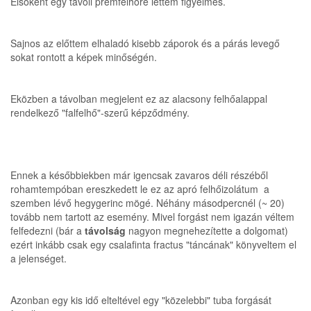
Elsőként egy távoli premfelhőre lettem figyelmes.
Sajnos az előttem elhaladó kisebb záporok és a párás levegő
sokat rontott a képek minőségén.
Eközben a távolban megjelent ez az alacsony felhőalappal
rendelkező "falfelhő"-szerű képződmény.
Ennek a későbbiekben már igencsak zavaros déli részéből
rohamtempóban ereszkedett le ez az apró felhőizolátum a
szemben lévő hegygerinc mögé. Néhány másodpercnél (~ 20)
tovább nem tartott az esemény. Mivel forgást nem igazán véltem
felfedezni (bár a
távolság
nagyon megnehezítette a dolgomat)
ezért inkább csak egy csalafinta fractus "táncának" könyveltem el
a jelenséget.
Azonban egy kis idő elteltével egy "közelebbi" tuba forgását