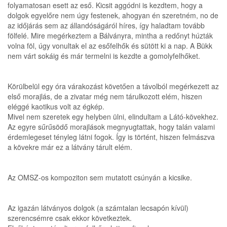
folyamatosan esett az eső. Kicsit aggódni is kezdtem, hogy a
dolgok egyelőre nem úgy festenek, ahogyan én szeretném, no de
az időjárás sem az állandóságáról híres, így haladtam tovább
fölfelé. Mire megérkeztem a Bálványra, mintha a redőnyt húzták
volna föl, úgy vonultak el az esőfelhők és sütött ki a nap. A Bükk
nem várt sokáig és már termelni is kezdte a gomolyfelhőket.
Körülbelül egy óra várakozást követően a távolból megérkezett az
első morajlás, de a zivatar még nem tárulkozott elém, hiszen
eléggé kaotikus volt az égkép.
Mivel nem szeretek egy helyben ülni, elindultam a Látó-kövekhez.
Az egyre sűrűsödő morajlások megnyugtattak, hogy talán valami
érdemlegeset tényleg látni fogok. Így is történt, hiszen felmászva
a kövekre már ez a látvány tárult elém.
Az OMSZ-os kompoziton sem mutatott csúnyán a kicsike.
Az igazán látványos dolgok (a számtalan lecsapón kívül)
szerencsémre csak ekkor következtek.