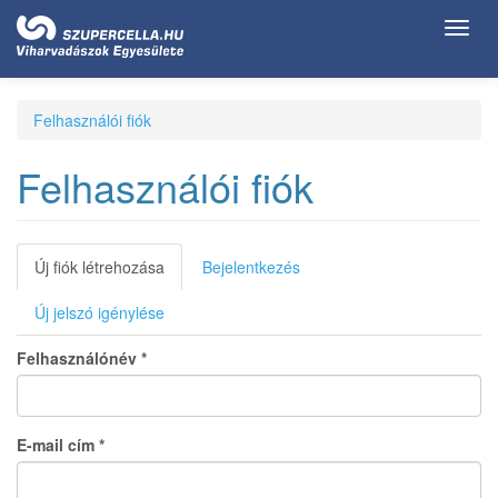
Ugrás
Toggl
a
navig
tartalomra
Felhasználói fiók
Felhasználói fiók
Elsődleges
Új fiók létrehozása
(aktív
Bejelentkezés
fül)
fülek
Új jelszó igénylése
Felhasználónév
*
E-mail cím
*