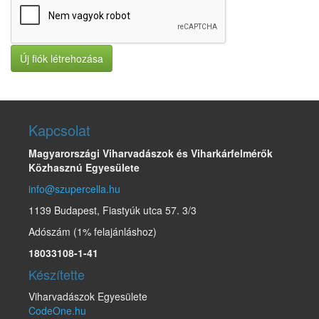
Új fiók létrehozása
Kapcsolat
Magyarországi Viharvadászok és Viharkárfelmérők
Közhasznú Egyesülete
info@szupercella.hu
1139 Budapest, Fiastyúk utca 57. 3/3
Adószám (1% felajánláshoz)
18033108-1-41
Készítette
Viharvadászok Egyesülete
CodeOne.hu