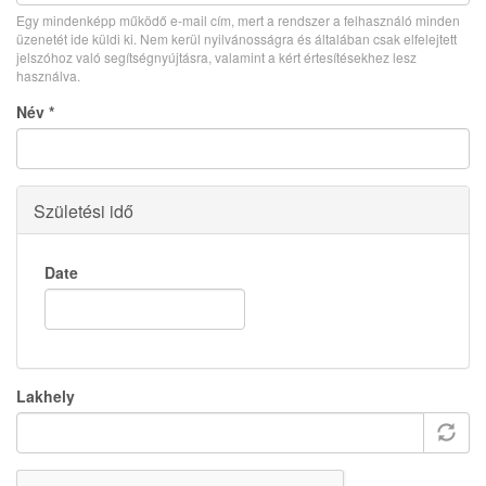
Egy mindenképp működő e-mail cím, mert a rendszer a felhasználó minden
üzenetét ide küldi ki. Nem kerül nyilvánosságra és általában csak elfelejtett
jelszóhoz való segítségnyújtásra, valamint a kért értesítésekhez lesz
használva.
Név
*
Születési idő
Date
Lakhely