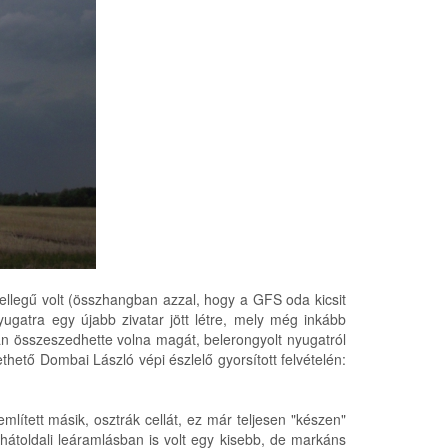
jellegű volt (összhangban azzal, hogy a GFS oda kicsit
yugatra egy újabb zivatar jött létre, mely még inkább
azán összeszedhette volna magát, belerongyolt nyugatról
thető Dombai László vépi észlelő gyorsított felvételén:
lített másik, osztrák cellát, ez már teljesen "készen"
a hátoldali leáramlásban is volt egy kisebb, de markáns