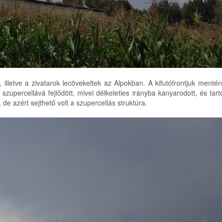
lletve a zivatarok lecövekeltek az Alpokban. A kifutófrontjuk mentén 
 szupercellává fejlődött, mivel délkeleties irányba kanyarodott, és tar
 de azért sejthető volt a szupercellás struktúra.