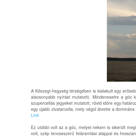
A Kőszegi-hegység térségében is kialakult egy erősebb
alacsonyabb nyírást mutatott). Mindenesetre a góc kö
szupercellás jegyeket mutatott, rövid időre egy határo
egy újabb zivatarcella, mely végül átvette a domináns 
Link
Ez utóbbi volt az a góc, melyet nekem is sikerült meg
volt, szép lencseszerű feláramlási alappal és hosszan 