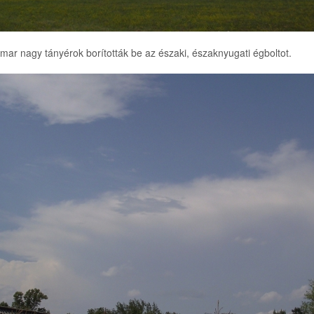
hamar nagy tányérok borították be az északi, északnyugati égboltot.