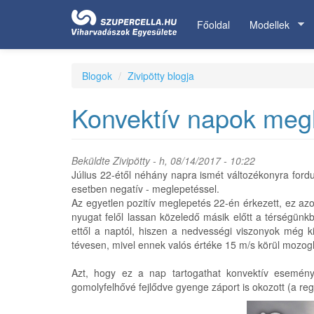
Ugrás
a
Főoldal
Modellek
tartalomra
Blogok
Zivipötty blogja
Konvektív napok meg
Beküldte
Zivipötty
- h, 08/14/2017 - 10:22
Július 22-étől néhány napra ismét változékonyra ford
esetben negatív - meglepetéssel.
Az egyetlen pozitív meglepetés 22-én érkezett, ez az
nyugat felől lassan közeledő másik előtt a térségünkb
ettől a naptól, hiszen a nedvességi viszonyok még ki
tévesen, mivel ennek valós értéke 15 m/s körül mozog
Azt, hogy ez a nap tartogathat konvektív eseménye
gomolyfelhővé fejlődve gyenge záport is okozott (a re