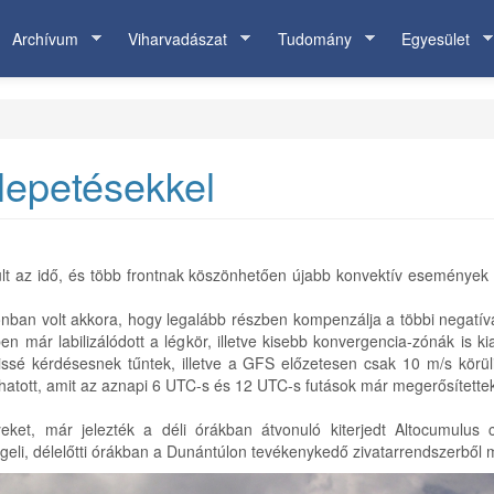
Archívum
Viharvadászat
Tudomány
Egyesület
lepetésekkel
ult az idő, és több frontnak köszönhetően újabb konvektív események 
onban volt akkora, hogy legalább részben kompenzálja a többi negatív
en már labilizálódott a légkör, illetve kisebb konvergencia-zónák is 
ssé kérdésesnek tűntek, illetve a GFS előzetesen csak 10 m/s körüli
hatott, amit az aznapi 6 UTC-s és 12 UTC-s futások már megerősítette
ket, már jelezték a déli órákban átvonuló kiterjedt Altocumulus 
ggeli, délelőtti órákban a Dunántúlon tevékenykedő zivatarrendszerből 