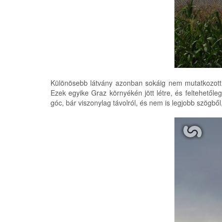
Különösebb látvány azonban sokáig nem mutatkozott, i
Ezek egyike Graz környékén jött létre, és feltehetőleg
góc, bár viszonylag távolról, és nem is legjobb szögből,