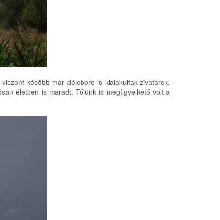
viszont később már délebbre is kialakultak zivatarok.
tósan életben is maradt. Tőlünk is megfigyelhető volt a