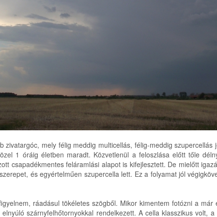
 zivatargóc, mely félig meddig multicellás, félig-meddig szupercellás 
zel 1 óráig életben maradt. Közvetlenül a feloszlása előtt tőle déln
zott csapadékmentes feláramlási alapot is kifejlesztett. De mielőtt ig
szerepet, és egyértelműen szupercella lett. Ez a folyamat jól végigköve
figyelnem, ráadásul tökéletes szögből. Mikor kimentem fotózni a már em
elnyúló szárnyfelhőtornyokkal rendelkezett. A cella klasszikus volt, 