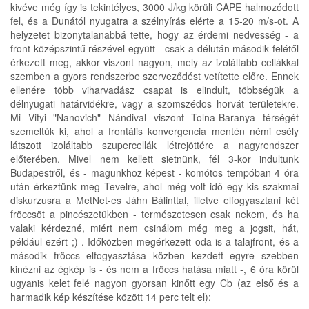
kivéve még így is tekintélyes, 3000 J/kg körüli CAPE halmozódott
fel, és a Dunától nyugatra a szélnyírás elérte a 15-20 m/s-ot. A
helyzetet bizonytalanabbá tette, hogy az érdemi nedvesség - a
front középszintű részével együtt - csak a délután második felétől
érkezett meg, akkor viszont nagyon, mely az izoláltabb cellákkal
szemben a gyors rendszerbe szerveződést vetítette előre. Ennek
ellenére több viharvadász csapat is elindult, többségük a
délnyugati határvidékre, vagy a szomszédos horvát területekre.
Mi Vityi "Nanovich" Nándival viszont Tolna-Baranya térségét
szemeltük ki, ahol a frontális konvergencia mentén némi esély
látszott izoláltabb szupercellák létrejöttére a nagyrendszer
előterében. Mivel nem kellett sietnünk, fél 3-kor indultunk
Budapestről, és - magunkhoz képest - komótos tempóban 4 óra
után érkeztünk meg Tevelre, ahol még volt idő egy kis szakmai
diskurzusra a MetNet-es Jáhn Bálinttal, illetve elfogyasztani két
fröccsöt a pincészetükben - természetesen csak nekem, és ha
valaki kérdezné, miért nem csinálom még meg a jogsit, hát,
például ezért ;) . Időközben megérkezett oda is a talajfront, és a
második fröccs elfogyasztása közben kezdett egyre szebben
kinézni az égkép is - és nem a fröccs hatása miatt -, 6 óra körül
ugyanis kelet felé nagyon gyorsan kinőtt egy Cb (az első és a
harmadik kép készítése között 14 perc telt el):