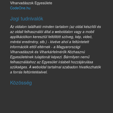
Viharvadászok Egyesülete
CodeOne.hu
Jogi tudnivalók
Az oldalon található minden tartalom (az oldal készítői és
az oldali felhasználói által a weboldalon vagy a mobil
applikációkon keresztül feltöltött szöveg, kép, videó,
mérési eredmény, stb.) - kivéve ahol a feltüntetett
információk ettől eltérnek - a Magyarországi
Viharvadászok és Viharkárfelmérők Közhasznú
Egyesületének tulajdonát képezi. Bármilyen nemű
felhasználáshoz az Egyesület írásbeli hozzájárulása
szükséges. A weboldal tartalmai szabadon hivatkozhatók
a forrás feltüntetésével.
Közösség