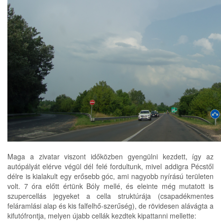
Maga a zivatar viszont időközben gyengülni kezdett, így az
autópályát elérve végül dél felé fordultunk, mivel addigra Pécstől
délre is kialakult egy erősebb góc, ami nagyobb nyírású területen
volt. 7 óra előtt értünk Bóly mellé, és eleinte még mutatott is
szupercellás jegyeket a cella struktúrája (csapadékmentes
feláramlási alap és kis falfelhő-szerűség), de rövidesen alávágta a
kifutófrontja, melyen újabb cellák kezdtek kipattanni mellette: