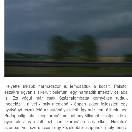
Helyette inkább harmadszor is lemosattuk a kocsit, Pakstól
északra ugyanis sikerült belefutni egy harmadik intenzív cellába
is. Ezt végül már csak Százhalombatta környékén tudtuk
megelőzni, mivel - mily meglepő - éppen akkor fejlesztett egy
nyúlványt észak felé az autópálya felett. Így már nem álltunk meg
Budapestig, ahol még próbáltam néhány villámot elcsípni, de a
gyér aktivitás miatt ezt nem koronázta sok siker. Hazafelé
azonban volt szerencsém egy közelebbi lecsapóhoz, mely még a