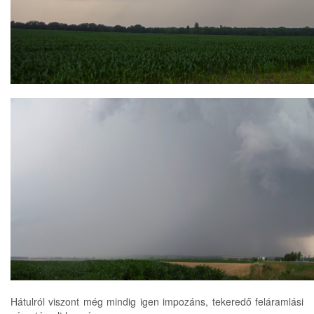
Hátulról viszont még mindig igen impozáns, tekeredő feláramlási