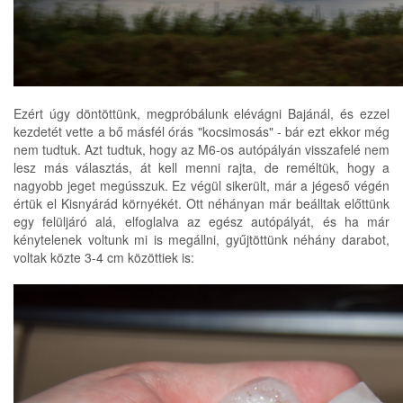
Ezért úgy döntöttünk, megpróbálunk elévágni Bajánál, és ezzel
kezdetét vette a bő másfél órás "kocsimosás" - bár ezt ekkor még
nem tudtuk. Azt tudtuk, hogy az M6-os autópályán visszafelé nem
lesz más választás, át kell menni rajta, de reméltük, hogy a
nagyobb jeget megússzuk. Ez végül sikerült, már a jégeső végén
értük el Kisnyárád környékét. Ott néhányan már beálltak előttünk
egy felüljáró alá, elfoglalva az egész autópályát, és ha már
kénytelenek voltunk mi is megállni, gyűjtöttünk néhány darabot,
voltak közte 3-4 cm közöttiek is: