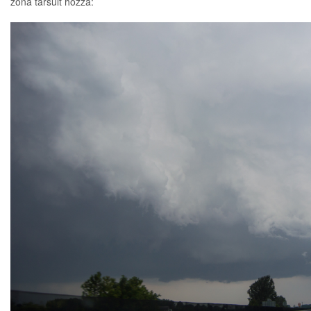
zóna társult hozzá: