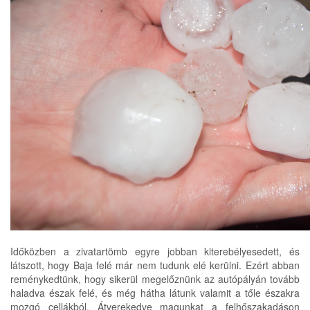
Időközben a zivatartömb egyre jobban kiterebélyesedett, és
látszott, hogy Baja felé már nem tudunk elé kerülni. Ezért abban
reménykedtünk, hogy sikerül megelőznünk az autópályán tovább
haladva észak felé, és még hátha látunk valamit a tőle északra
mozgó cellákból. Átverekedve magunkat a felhőszakadáson