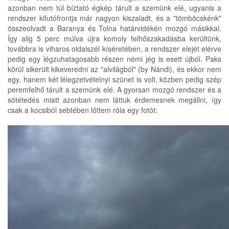
azonban nem túl bíztató égkép tárult a szemünk elé, ugyanis a
rendszer kifutófrontja már nagyon kiszaladt, és a "tömböcskénk"
összeolvadt a Baranya és Tolna határvidékén mozgó másikkal.
Így alig 5 perc múlva újra komoly felhőszakadásba kerültünk,
továbbra is viharos oldalszél kíséretében, a rendszer elejét elérve
pedig egy légzuhatagosabb részen némi jég is esett újból. Paks
körül sikerült kikeveredni az "alvilágból" (by Nándi), és ekkor nem
egy, hanem két lélegzetvételnyi szünet is volt, közben pedig szép
peremfelhő tárult a szemünk elé. A gyorsan mozgó rendszer és a
sötétedés miatt azonban nem láttuk érdemesnek megállni, így
csak a kocsiból sebtében lőttem róla egy fotót: