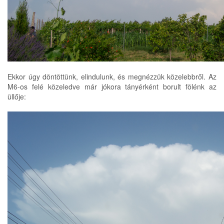
Ekkor úgy döntöttünk, elindulunk, és megnézzük közelebbről. Az
M6-os felé közeledve már jókora tányérként borult fölénk az
üllője: