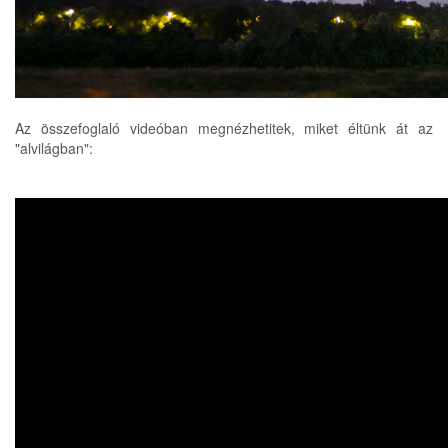
Az összefoglaló videóban megnézhetitek, miket éltünk át az
"alvilágban":