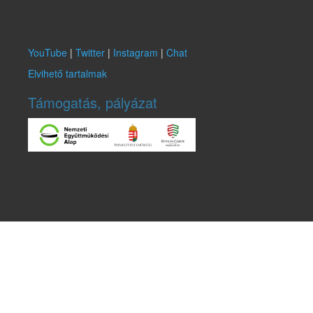
YouTube
|
Twitter
|
Instagram
|
Chat
Elvihető tartalmak
Támogatás, pályázat