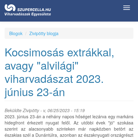
Ugrás
Toggl
a
navig
tartalomra
Blogok
Zivipötty blogja
Kocsimosás extrákkal,
avagy "alvilági"
viharvadászat 2023.
június 23-án
Beküldte
Zivipötty
- v, 06/25/2023 - 15:19
2023. június 23-án a néhány napos hőséget lezárva egy markáns
hidegfront érkezett nyugat felől. Az utóbbi évek "jó" szokása
szerint az alacsonyabb szinteken már napközben betört az
északias szél a Dunántúlra, azonban az északnyugati országrészt