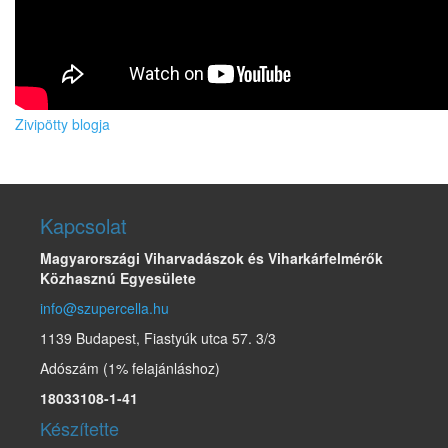
Zivipötty blogja
Kapcsolat
Magyarországi Viharvadászok és Viharkárfelmérők
Közhasznú Egyesülete
info@szupercella.hu
1139 Budapest, Fiastyúk utca 57. 3/3
Adószám (1% felajánláshoz)
18033108-1-41
Készítette